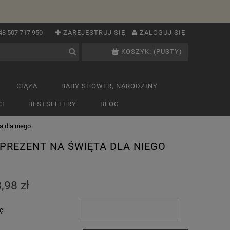
48 507 717 950
ZAREJESTRUJ SIĘ
ZALOGUJ SIĘ
KOSZYK:
(PUSTY)
CIĄŻA
BABY SHOWER, NARODZINY
I
BESTSELLERY
BLOG
a dla niego
PREZENT NA ŚWIĘTA DLA NIEGO
,98 zł
ę: