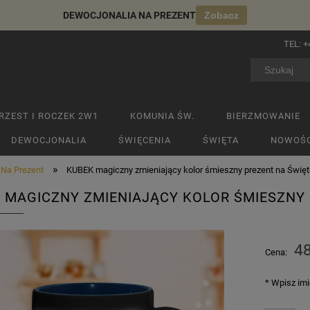
DEWOCJONALIA NA PREZENT
Zobacz
TEL:
+
RZEST I ROCZEK 2W1
KOMUNIA ŚW.
BIERZMOWANIE
DEWOCJONALIA
ŚWIĘCENIA
ŚWIĘTA
NOWOŚC
»
 Na Prezent
KUBEK magiczny zmieniający kolor śmieszny prezent na Święt
 MAGICZNY ZMIENIAJĄCY KOLOR ŚMIESZNY 
48
Cena:
*
Wpisz imi