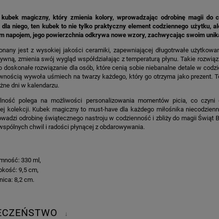
kubek magiczny, który zmienia kolory, wprowadzając odrobinę magii do co
dla niego, ten kubek to nie tylko praktyczny element codziennego użytku, a
ym napojem, jego powierzchnia odkrywa nowe wzory, zachwycając swoim uni
nany jest z wysokiej jakości ceramiki, zapewniającej długotrwałe użytkowa
tywną, zmienia swój wygląd współdziałając z temperaturą płynu. Takie rozwią
to doskonałe rozwiązanie dla osób, które cenią sobie niebanalne detale w cod
nością wywoła uśmiech na twarzy każdego, który go otrzyma jako prezent. To
żne dni w kalendarzu.
lność polega na możliwości personalizowania momentów picia, co czyni 
ej kolekcji. Kubek magiczny to must-have dla każdego miłośnika niecodzienn
owadzi odrobinę świątecznego nastroju w codzienność i zbliży do magii Świąt 
spólnych chwil i radości płynącej z obdarowywania.
mność: 330 ml,
kość: 9,5 cm,
nica: 8,2 cm.
IECZEŃSTWO
↓