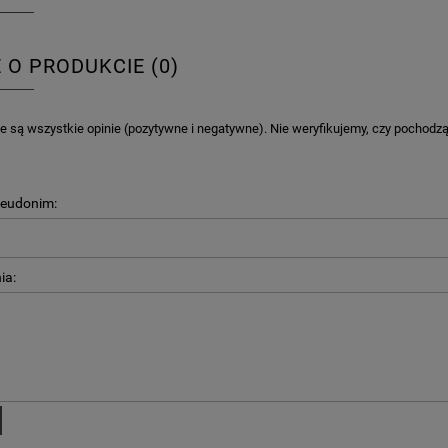
E O PRODUKCIE (0)
 są wszystkie opinie (pozytywne i negatywne). Nie weryfikujemy, czy pochodzą o
KA PODZIĘKOWANIE ZŁOTA
GIRLANDA BIAŁE PIÓRKA ZE ZŁOTE
ONKA KWADRAT 10SZT
seudonim:
6,98 zł
4,30 zł
ia:
na regularna:
9,98 zł
Cena regularna:
7,30 zł
jniższa cena:
3,00 zł
Najniższa cena:
7,30 zł
DO KOSZYKA
DO KOSZYKA