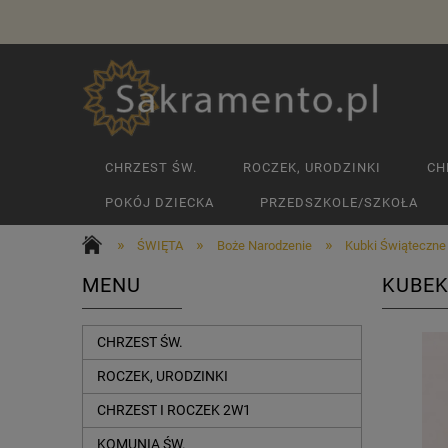
CHRZEST ŚW.
ROCZEK, URODZINKI
CH
POKÓJ DZIECKA
PRZEDSZKOLE/SZKOŁA
»
»
»
ŚWIĘTA
Boże Narodzenie
Kubki Świąteczne
MENU
KUBEK
CHRZEST ŚW.
ROCZEK, URODZINKI
CHRZEST I ROCZEK 2W1
KOMUNIA ŚW.