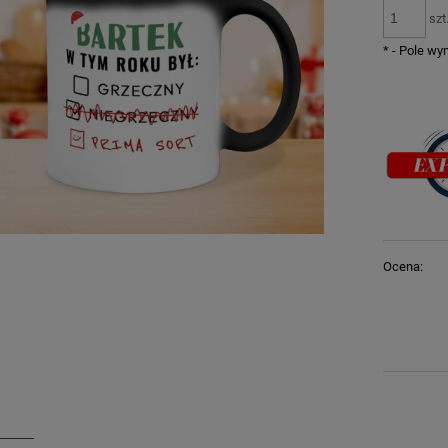
szt
*
- Pole w
Ocena: