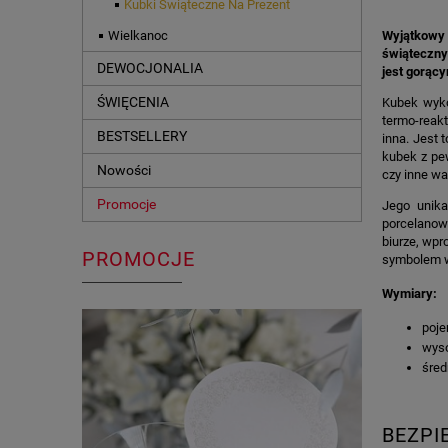
Kubki Świąteczne Na Prezent
Wyjątkowy 
Wielkanoc
świąteczny 
DEWOCJONALIA
jest gorąc
ŚWIĘCENIA
Kubek wyko
termo-reak
BESTSELLERY
inna. Jest 
kubek z pew
Nowości
czy inne wa
Promocje
Jego unika
porcelanow
biurze, wpr
PROMOCJE
symbolem w
Wymiary:
poje
wyso
śred
BEZP