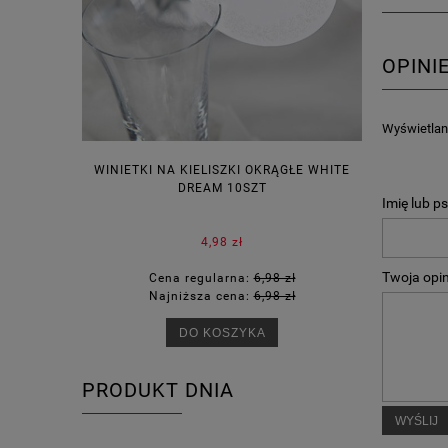
OPINI
Wyświetlane
WINIETKI NA KIELISZKI OKRĄGŁE WHITE
PUDEŁECZ
DREAM 10SZT
KOR
Imię lub p
4,98 zł
Twoja opin
Cena regularna:
6,98 zł
Ce
Najniższa cena:
6,98 zł
Na
DO KOSZYKA
PRODUKT DNIA
WYŚLIJ