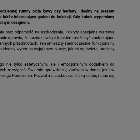
dziennej rutyny picia kawy czy herbaty. Idealny na prezent
le także interesujący gadżet do kolekcji. Gdy kubek wypełniony
kalnym designem.
nie oraz odporność na uszkodzenia. Pokryty specjalną warstwą
zanie sprawia, że każda chwila z kubkiem może być zaskakująco
ziennych przedmiotach. Ten śmieszny i jednocześnie funkcjonalny
 idealny wybór na wyjątkowe okazje, jakimi są święta, urodziny
go nie tylko estetycznym, ale i emocjonalnym dodatkiem do
ych rozwiązań. Świetnie sprawdzi się zarówno w domu, jak i w
Bożego Narodzenia. Pozwól mu zaskoczyć bliską osobę i stać się