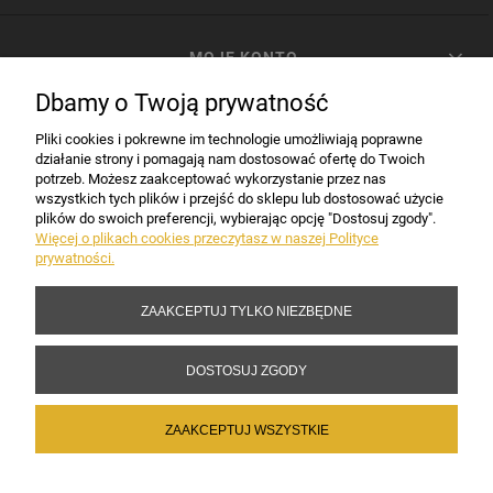
MOJE KONTO
Dbamy o Twoją prywatność
PŁATNOŚCI I DOSTAWA
Pliki cookies i pokrewne im technologie umożliwiają poprawne
działanie strony i pomagają nam dostosować ofertę do Twoich
potrzeb. Możesz zaakceptować wykorzystanie przez nas
INFORMACJE
wszystkich tych plików i przejść do sklepu lub dostosować użycie
plików do swoich preferencji, wybierając opcję "Dostosuj zgody".
Więcej o plikach cookies przeczytasz w naszej Polityce
prywatności.
DANE FIRMY
ZAAKCEPTUJ TYLKO NIEZBĘDNE
Copyright 2017-2026 Sakramento.pl
DOSTOSUJ ZGODY
ZAAKCEPTUJ WSZYSTKIE
POKAŻ PEŁNĄ WERSJĘ STRONY