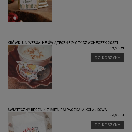
KRÓWKI UNIWERSALNE ŚWIĄTECZNE ZŁOTY DZWONECZEK 20SZT
39,98 zł
DO KOSZYKA
ŚWIĄTECZNY RĘCZNIK Z IMIENIEM PACZKA MIKOŁAJKOWA
34,98 zł
DO KOSZYKA