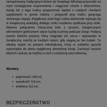
zainspirowany tradycyjnym listem do Świętego Mikołaja przywodzi na
myśl nostalgiczne wspomnienia i magiczne chwile z dzieciństwa.
Każdy łyk z tego kubka przypominać będzie o ciepłych chwilach
spędzonych w gronie rodziny i przyjaciół przy kubku gorącego
zimowego napoju. Wyjątkowy wzór tego kubka doskonale wpisuje się
w świąteczną estetykę, dodając uroku każdemu spotkaniu przy stole.
Stylowe połączenie klasycznej bieli z żywymi, świątecznymi
elementami graficznymi ożywi każdą kuchnię podczas świąt. Podaruj
swoim bliskim prezent, który rozgrzeje ich serca i wprowadzi w
świąteczny nastrój za każdym razem, gdy sięgną po ten kubek. To
idealny wybór na prezent mikołajkowy, który w subtelny sposób
wprowadza do domu wyjątkową atmosferę świąt. Zachwyć swoich
bliskich i pokaż, że myślisz o nich z czułością oraz miłością.
Wymiary:
pojemność: 330 ml,
wysokość: 9,5 cm,
średnica: 8,2 cm.
BEZPIECZEŃSTWO
↓