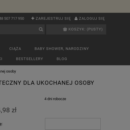
48 507 717 950
ZAREJESTRUJ SIĘ
ZALOGUJ SIĘ
KOSZYK:
(PUSTY)
CIĄŻA
BABY SHOWER, NARODZINY
I
BESTSELLERY
BLOG
nej osoby
TECZNY DLA UKOCHANEJ OSOBY
:
4 dni robocze
,98 zł
ę: