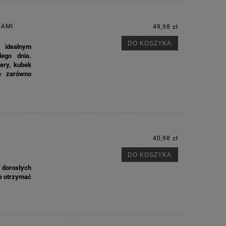
ZAMI
49,98 zł
DO KOSZYKA
 idealnym
ego dnia.
ery, kubek
ię zarówno
40,98 zł
DO KOSZYKA
 dorosłych
e otrzymać