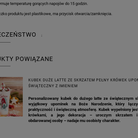
ymuje temperaturę gorących napojów do 15 godzin.
zko produktu jest plastikowe, ma przycisk otwarcia/zamknięcia.
IECZEŃSTWO
↓
KA PODZIĘKOWANIE ZŁOTA
GIRLANDA BIAŁE PIÓRKA ZE ZŁOTE
UKTY POWIĄZANE
ONKA KWADRAT 10SZT
6,98 zł
4,30 zł
KUBEK DUŻE LATTE ZE SKRZATEM PEŁNY KRÓWEK UPO
na regularna:
9,98 zł
Cena regularna:
7,30 zł
ŚWIĄTECZNY Z IMIENIEM
jniższa cena:
3,00 zł
Najniższa cena:
7,30 zł
Personalizowany kubek do dużego latte ze świątecznym s
DO KOSZYKA
DO KOSZYKA
wyjątkowy upominek na Boże Narodzenie, który łącz
praktyczność i świąteczną atmosferę. Kubek wypełniony jes
krówkami, a jego dekoracja – uroczym skrzatem i
obdarowanej osoby – nadaje mu osobisty charakter.