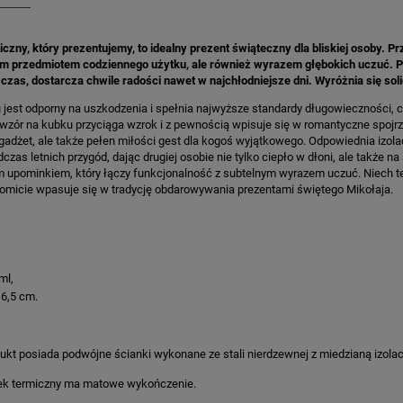
czny, który prezentujemy, to idealny prezent świąteczny dla bliskiej osoby. Prz
m przedmiotem codziennego użytku, ale również wyrazem głębokich uczuć. P
 czas, dostarcza chwile radości nawet w najchłodniejsze dni. Wyróżnia się s
 jest odporny na uszkodzenia i spełnia najwyższe standardy długowieczności, 
zór na kubku przyciąga wzrok i z pewnością wpisuje się w romantyczne spojrze
gadżet, ale także pełen miłości gest dla kogoś wyjątkowego. Odpowiednia izola
czas letnich przygód, dając drugiej osobie nie tylko ciepło w dłoni, ale także 
 upominkiem, który łączy funkcjonalność z subtelnym wyrazem uczuć. Niech t
komicie wpasuje się w tradycję obdarowywania prezentami świętego Mikołaja.
ml,
 6,5 cm.
:
ukt posiada podwójne ścianki wykonane ze stali nierdzewnej z miedzianą izolac
k termiczny ma matowe wykończenie.