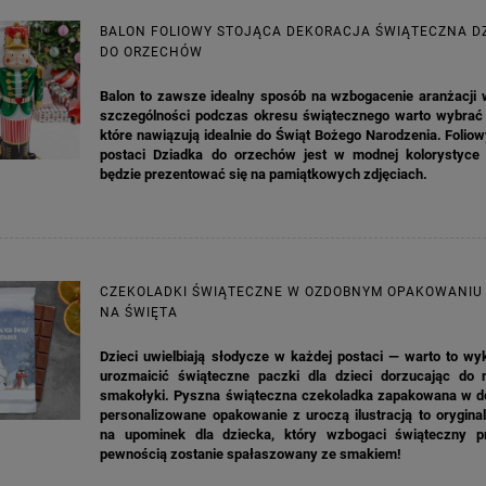
BALON FOLIOWY STOJĄCA DEKORACJA ŚWIĄTECZNA D
DO ORZECHÓW
Balon to zawsze idealny sposób na wzbogacenie aranżacji 
szczególności podczas okresu świątecznego warto wybrać 
które nawiązują idealnie do Świąt Bożego Narodzenia. Folio
postaci Dziadka do orzechów jest w modnej kolorystyce 
będzie prezentować się na pamiątkowych zdjęciach.
CZEKOLADKI ŚWIĄTECZNE W OZDOBNYM OPAKOWANIU
NA ŚWIĘTA
Dzieci uwielbiają słodycze w każdej postaci — warto to wy
urozmaicić świąteczne paczki dla dzieci dorzucając do n
smakołyki. Pyszna świąteczna czekoladka zapakowana w d
personalizowane opakowanie z uroczą ilustracją to orygina
na upominek dla dziecka, który wzbogaci świąteczny p
pewnością zostanie spałaszowany ze smakiem!