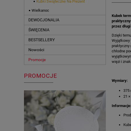
Kubki Świąteczne Na Prezent
Wielkanoc
Kubek termi
DEWOCJONALIA
praktyczny
przez długi
ŚWIĘCENIA
Dzięki temu
BESTSELLERY
Wyjątkowy w
praktyczny 
Nowości
chłodne pod
wyjątkowym
Promocje
więzi i zna
PROMOCJE
Wymiary:
375 
21 ×
Informacje
Prod
Kube