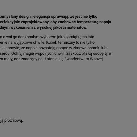
emyślany design i elegancja sprawiają, że jest nie tylko
erfekcyjnie zaprojektowany, aby zachować temperaturę napoju
olidnym wykonaniem z wysokiej jakości materiałów.
co czyni go doskonałym wyborem jako pamiątkę na lata.
nie na wyjątkowe chwile. Kubek termiczny to nie tylko
cja sprawia, że napoje pozostają gorące w zimowe poranki lub
na sercu. Odkryj magię wspólnych chwil i zaskocz bliską osobę tym
en mały, acz znaczący gest stanie się świadectwem Waszej
ją próżniową.