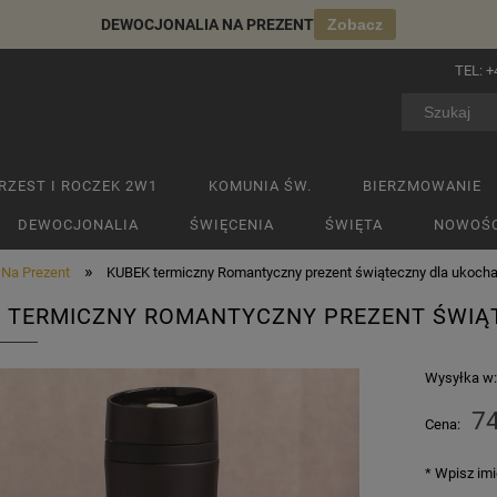
DEWOCJONALIA NA PREZENT
Zobacz
TEL:
+
RZEST I ROCZEK 2W1
KOMUNIA ŚW.
BIERZMOWANIE
DEWOCJONALIA
ŚWIĘCENIA
ŚWIĘTA
NOWOŚC
»
 Na Prezent
KUBEK termiczny Romantyczny prezent świąteczny dla ukocha
 TERMICZNY ROMANTYCZNY PREZENT ŚWIĄ
Wysyłka w
74
Cena:
*
Wpisz imi