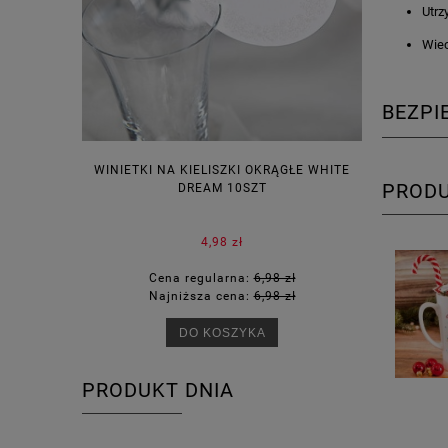
Utrz
Wiec
BEZP
WINIETKI NA KIELISZKI OKRĄGŁE WHITE
PUDEŁECZ
PROD
DREAM 10SZT
KOR
4,98 zł
Cena regularna:
6,98 zł
Ce
Najniższa cena:
6,98 zł
Na
DO KOSZYKA
PRODUKT DNIA