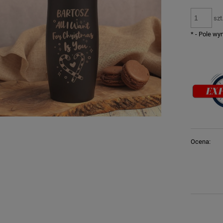
szt
*
- Pole w
Ocena: