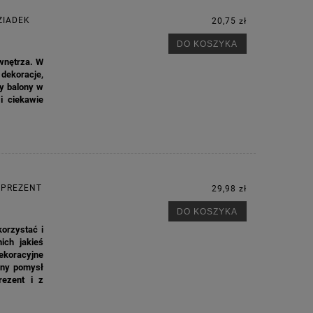
ZIADEK
20,75 zł
DO KOSZYKA
wnętrza. W
dekoracje,
wy balony w
i ciekawie
 PREZENT
29,98 zł
DO KOSZYKA
korzystać i
ich jakieś
ekoracyjne
lny pomysł
rezent i z