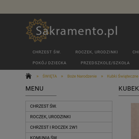
CHRZEST ŚW.
ROCZEK, URODZINKI
CH
POKÓJ DZIECKA
PRZEDSZKOLE/SZKOŁA
»
»
»
ŚWIĘTA
Boże Narodzenie
Kubki Świąteczne
MENU
KUBEK
CHRZEST ŚW.
ROCZEK, URODZINKI
CHRZEST I ROCZEK 2W1
KOMUNIA ŚW.