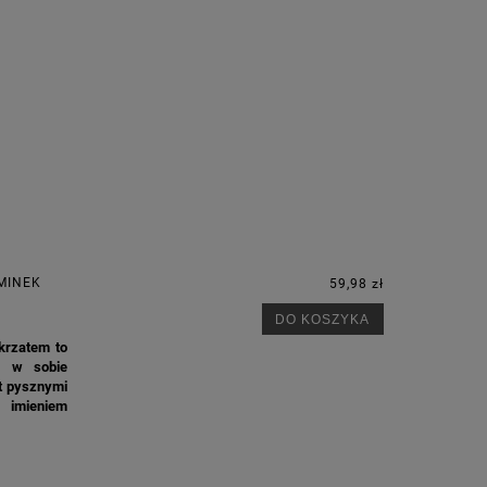
M
MINEK
59,98 zł
DO KOSZYKA
krzatem to
y w sobie
t pysznymi
 imieniem