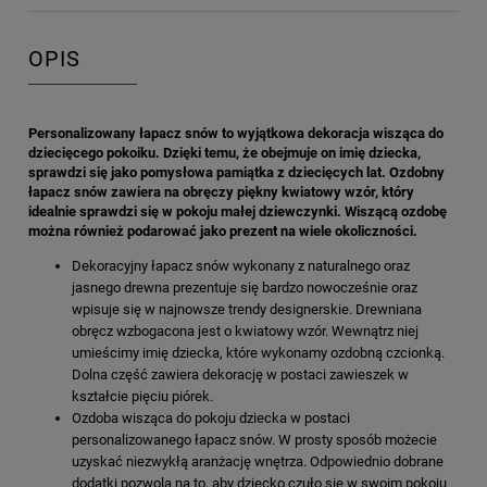
OPIS
Personalizowany łapacz snów to wyjątkowa dekoracja wisząca do
dziecięcego pokoiku. Dzięki temu, że obejmuje on imię dziecka,
sprawdzi się jako pomysłowa pamiątka z dziecięcych lat. Ozdobny
łapacz snów zawiera na obręczy piękny kwiatowy wzór, który
idealnie sprawdzi się w pokoju małej dziewczynki. Wiszącą ozdobę
można również podarować jako prezent na wiele okoliczności.
Dekoracyjny łapacz snów wykonany z naturalnego oraz
jasnego drewna prezentuje się bardzo nowocześnie oraz
wpisuje się w najnowsze trendy designerskie. Drewniana
obręcz wzbogacona jest o kwiatowy wzór. Wewnątrz niej
umieścimy imię dziecka, które wykonamy ozdobną czcionką.
Dolna część zawiera dekorację w postaci zawieszek w
kształcie pięciu piórek.
Ozdoba wisząca do pokoju dziecka w postaci
personalizowanego łapacz snów. W prosty sposób możecie
uzyskać niezwykłą aranżację wnętrza. Odpowiednio dobrane
dodatki pozwolą na to, aby dziecko czuło się w swoim pokoju