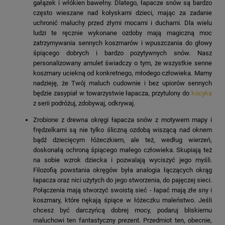
gałązek i włókien bawełny. Dlatego, łapacze snów są bardzo
często wieszane nad kołyskami dzieci, mając za zadanie
uchronić maluchy przed złymi mocami i duchami. Dla wielu
ludzi te ręcznie wykonane ozdoby mają magiczną moc
zatrzymywania sennych koszmarów i wpuszczania do głowy
śpiącego dobrych i bardzo pozytywnych snów. Nasz
personalizowany amulet świadczy o tym, że wszystkie senne
koszmary uciekną od konkretnego, młodego człowieka. Mamy
nadzieję, że Twój maluch cudownie i bez upiorów sennych
będzie zasypiał w towarzystwie łapacza, przytulony do
kocyka
z serii podróżuj, zdobywaj, odkrywaj.
Zrobione z drewna okręgi łapacza snów z motywem mapy i
frędzelkami są nie tylko śliczną ozdobą wiszącą nad oknem
bądź dziecięcym łóżeczkiem, ale też, według wierzeń,
doskonałą ochroną śpiącego małego człowieka. Skupiają też
na sobie wzrok dziecka i pozwalają wyciszyć jego myśli.
Filozofią powstania okręgów była analogia łączących okrąg
łapacza oraz nici użytych do jego stworzenia, do pajęczej sieci.
Połączenia mają stworzyć swoistą sieć - łapać mają złe sny i
koszmary, które nękają śpiące w łóżeczku maleństwo. Jeśli
chcesz być darczyńcą dobrej mocy, podaruj bliskiemu
maluchowi ten fantastyczny prezent. Przedmiot ten, obecnie,