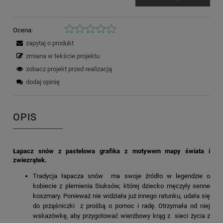
Ocena:
zapytaj o produkt
zmiana w tekście projektu
zobacz projekt przed realizacją
dodaj opinię
OPIS
Łapacz snów z pastelowa grafika z motywem mapy świata i
zwiezrątek.
Tradycja łapacza snów ma swoje źródło w legendzie o
kobiecie z plemienia Siuksów, której dziecko męczyły senne
koszmary. Ponieważ nie widziała już innego ratunku, udała się
do prząśniczki z prośbą o pomoc i radę. Otrzymała od niej
wskazówkę, aby przygotować wierzbowy krąg z sieci życia z