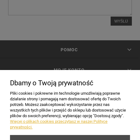
WYŚLIJ
POMOC
MOJE KONTO
Dbamy o Twoją prywatność
PŁATNOŚCI I DOSTAWA
Pliki cookies i pokrewne im technologie umożliwiają poprawne
działanie strony i pomagają nam dostosować ofertę do Twoich
potrzeb. Możesz zaakceptować wykorzystanie przez nas
INFORMACJE
wszystkich tych plików i przejść do sklepu lub dostosować użycie
plików do swoich preferencji, wybierając opcję "Dostosuj zgody".
Więcej o plikach cookies przeczytasz w naszej Polityce
prywatności.
DANE FIRMY