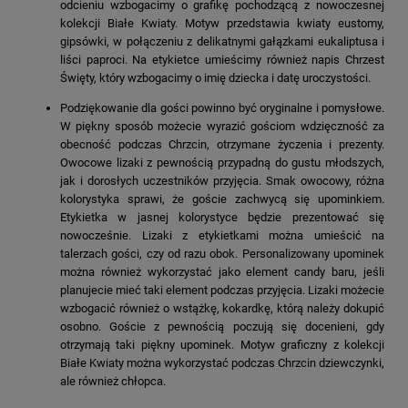
odcieniu wzbogacimy o grafikę pochodzącą z nowoczesnej
kolekcji Białe Kwiaty. Motyw przedstawia kwiaty eustomy,
gipsówki, w połączeniu z delikatnymi gałązkami eukaliptusa i
liści paproci. Na etykietce umieścimy również napis Chrzest
Święty, który wzbogacimy o imię dziecka i datę uroczystości.
Podziękowanie dla gości powinno być oryginalne i pomysłowe.
W piękny sposób możecie wyrazić gościom wdzięczność za
obecność podczas Chrzcin, otrzymane życzenia i prezenty.
Owocowe lizaki z pewnością przypadną do gustu młodszych,
jak i dorosłych uczestników przyjęcia. Smak owocowy, różna
kolorystyka sprawi, że goście zachwycą się upominkiem.
Etykietka w jasnej kolorystyce będzie prezentować się
nowocześnie. Lizaki z etykietkami można umieścić na
talerzach gości, czy od razu obok. Personalizowany upominek
można również wykorzystać jako element candy baru, jeśli
planujecie mieć taki element podczas przyjęcia. Lizaki możecie
wzbogacić również o wstążkę, kokardkę, którą należy dokupić
osobno. Goście z pewnością poczują się docenieni, gdy
otrzymają taki piękny upominek. Motyw graficzny z kolekcji
Białe Kwiaty można wykorzystać podczas Chrzcin dziewczynki,
ale również chłopca.