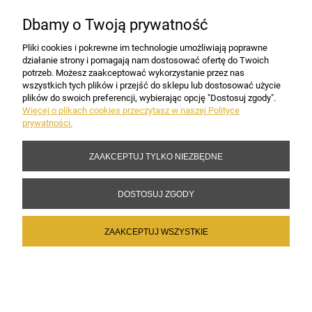
Dbamy o Twoją prywatność
PŁATNOŚCI I DOSTAWA
Pliki cookies i pokrewne im technologie umożliwiają poprawne
działanie strony i pomagają nam dostosować ofertę do Twoich
potrzeb. Możesz zaakceptować wykorzystanie przez nas
INFORMACJE
wszystkich tych plików i przejść do sklepu lub dostosować użycie
plików do swoich preferencji, wybierając opcję "Dostosuj zgody".
Więcej o plikach cookies przeczytasz w naszej Polityce
prywatności.
DANE FIRMY
ZAAKCEPTUJ TYLKO NIEZBĘDNE
Copyright 2017-2026 Sakramento.pl
DOSTOSUJ ZGODY
ZAAKCEPTUJ WSZYSTKIE
POKAŻ PEŁNĄ WERSJĘ STRONY
Sklep internetowy Shoper Premium