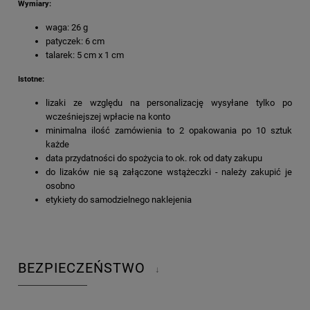
Wymiary:
waga: 26 g
patyczek: 6 cm
talarek: 5 cm x 1 cm
Istotne:
lizaki ze względu na personalizację wysyłane tylko po
wcześniejszej wpłacie na konto
minimalna ilość zamówienia to 2 opakowania po 10 sztuk
każde
data przydatności do spożycia to ok. rok od daty zakupu
do lizaków nie są załączone wstążeczki - należy zakupić je
osobno
etykiety do samodzielnego naklejenia
BEZPIECZEŃSTWO
↓