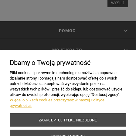
WYŚLIJ
POMOC
MOJE KONTO
Dbamy o Twoją prywatność
PŁATNOŚCI I DOSTAWA
Pliki cookies i pokrewne im technologie umożliwiają poprawne
działanie strony i pomagają nam dostosować ofertę do Twoich
potrzeb. Możesz zaakceptować wykorzystanie przez nas
INFORMACJE
wszystkich tych plików i przejść do sklepu lub dostosować użycie
plików do swoich preferencji, wybierając opcję "Dostosuj zgody".
Więcej o plikach cookies przeczytasz w naszej Polityce
prywatności.
DANE FIRMY
ZAAKCEPTUJ TYLKO NIEZBĘDNE
Copyright 2017-2026 Sakramento.pl