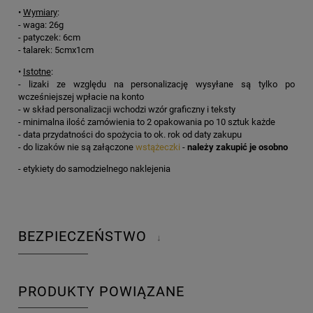
•
Wymiary
:
- waga: 26g
- patyczek: 6cm
- talarek: 5cmx1cm
•
Istotne
:
- lizaki ze względu na personalizację wysyłane są tylko po
wcześniejszej wpłacie na konto
- w skład personalizacji wchodzi wzór graficzny i teksty
- minimalna ilość zamówienia to 2 opakowania po 10 sztuk każde
- data przydatności do spożycia to ok. rok od daty zakupu
- do lizaków nie są załączone
wstążeczki
-
należy zakupić je osobno
- etykiety do samodzielnego naklejenia
BEZPIECZEŃSTWO
↓
PRODUKTY POWIĄZANE