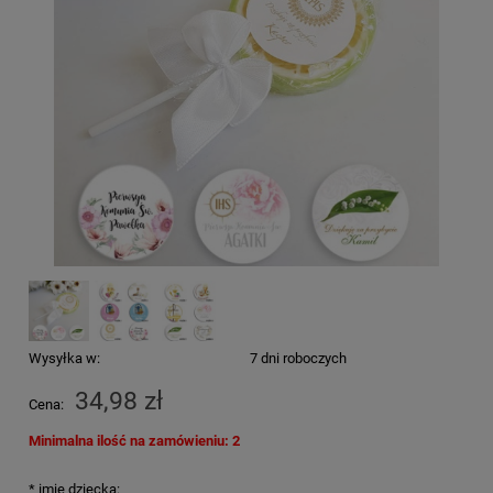
Wysyłka w:
7 dni roboczych
34,98 zł
Cena:
Minimalna ilość na zamówieniu: 2
*
imię dziecka: