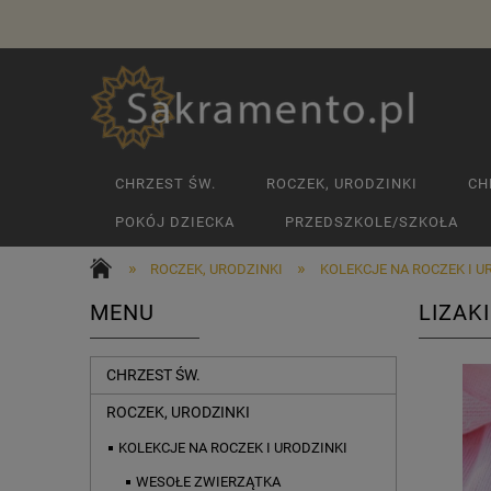
CHRZEST ŚW.
ROCZEK, URODZINKI
CH
POKÓJ DZIECKA
PRZEDSZKOLE/SZKOŁA
»
»
ROCZEK, URODZINKI
KOLEKCJE NA ROCZEK I U
MENU
LIZAK
CHRZEST ŚW.
ROCZEK, URODZINKI
KOLEKCJE NA ROCZEK I URODZINKI
WESOŁE ZWIERZĄTKA