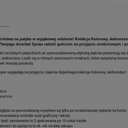
iństwa na patyku w wyjątkowej odsłonie! Kolekcja Kolorowy Jednorożec
Twojego dziecka! Spraw radość gościom na przyjęciu urodzinowym i pod
zaki na białych patyczkach ze spersonalizowaną etykietą pięknie prezentują si
 Jednorożca. Lizaki są w różnych owocowych smakach, które wysyłamy losowo.
inek Waszej pociechy.
super wyglądają na przyjęciu i pięknie dopełniają kolekcję Kolorowy Jednorożec!
 6cm
5cmx1cm
 względu na personalizację wysyłane są tylko po wcześniejszej wpłacie na konto
ersonalizacji wchodzi wzór graficzny i teksty
 ilość zamówienia to 2 opakowania po 10 sztuk każde
datności do spożycia to ok. rok od daty zakupu