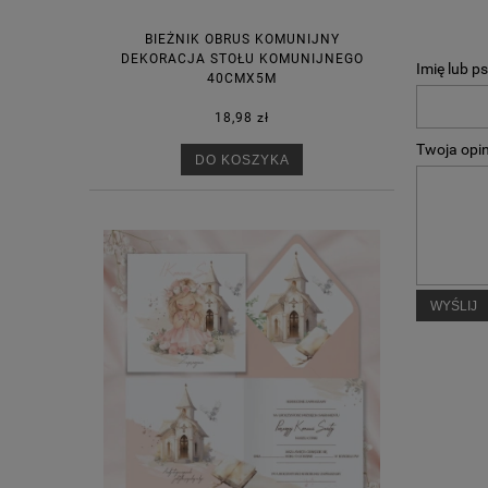
BIEŻNIK OBRUS KOMUNIJNY
DEKORACJA STOŁU KOMUNIJNEGO
Imię lub p
40CMX5M
18,98 zł
Twoja opin
DO KOSZYKA
WYŚLIJ