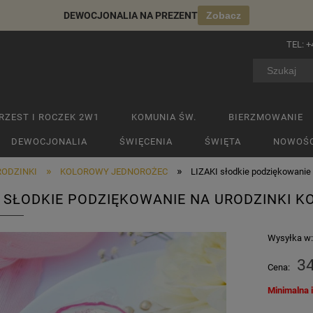
DEWOCJONALIA NA PREZENT
Zobacz
TEL:
+
RZEST I ROCZEK 2W1
KOMUNIA ŚW.
BIERZMOWANIE
DEWOCJONALIA
ŚWIĘCENIA
ŚWIĘTA
NOWOŚC
»
»
RODZINKI
KOLOROWY JEDNOROŻEC
LIZAKI słodkie podziękowanie 
I SŁODKIE PODZIĘKOWANIE NA URODZINKI 
Wysyłka w
34
Cena:
Minimalna 