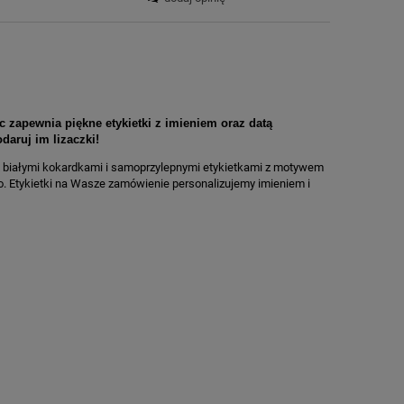
 zapewnia piękne etykietki z imieniem oraz datą
aruj im lizaczki!
ę z białymi kokardkami i samoprzylepnymi etykietkami z motywem
 Etykietki na Wasze zamówienie personalizujemy imieniem i