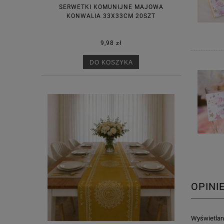
SERWETKI KOMUNIJNE MAJOWA
KONWALIA 33X33CM 20SZT
9,98 zł
DO KOSZYKA
OPINI
Wyświetlane