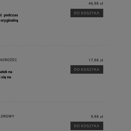
46,98 zł
DO KOSZYKA
ać podczas
 oryginalną
DNOROŻEC
17,98 zł
DO KOSZYKA
atek na
 się na
M
OLOROWY
9,98 zł
DO KOSZYKA