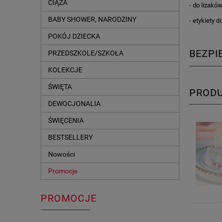
CIĄŻA
- do lizakó
BABY SHOWER, NARODZINY
- etykiety 
POKÓJ DZIECKA
BEZP
PRZEDSZKOLE/SZKOŁA
KOLEKCJE
ŚWIĘTA
PROD
DEWOCJONALIA
ŚWIĘCENIA
BESTSELLERY
Nowości
Promocje
PROMOCJE