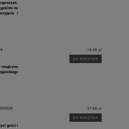
zaproszeń.
 gośćmi na
zyjęciu i
TA
18,98 zł
DO KOSZYKA
ć magiczne
eganckiego
IENIEM
37,98 zł
DO KOSZYKA
ci gości i