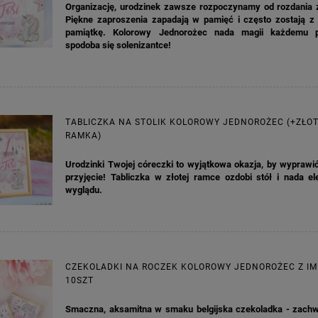
Organizację, urodzinek zawsze rozpoczynamy od rozdania 
DO KOSZYKA
DO KOSZYKA
Piękne zaproszenia zapadają w pamięć i często zostają z
pamiątkę. Kolorowy Jednorożec nada magii każdemu pr
spodoba się solenizantce!
TABLICZKA NA STOLIK KOLOROWY JEDNOROŻEC (+ZŁO
RAMKA)
Urodzinki Twojej córeczki to wyjątkowa okazja, by wyprawi
przyjęcie! Tabliczka w złotej ramce ozdobi stół i nada el
wyglądu.
CZEKOLADKI NA ROCZEK KOLOROWY JEDNOROŻEC Z IM
10SZT
Smaczna, aksamitna w smaku belgijska czekoladka - zachwy