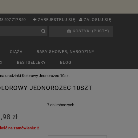
48 507 717 950
ZAREJESTRUJ SIĘ
ZALOGUJ SIĘ
KOSZYK:
(PUSTY)
CIĄŻA
BABY SHOWER, NARODZINY
I
BESTSELLERY
BLOG
na urodzinki Kolorowy Jednorożec 10szt
KOLOROWY JEDNOROŻEC 10SZT
:
7 dni roboczych
,98 zł
ilość na zamówieniu: 2