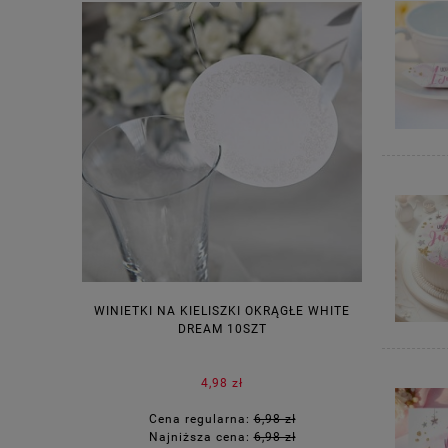
WINIETKI NA KIELISZKI OKRĄGŁE WHITE
PUDEŁECZ
DREAM 10SZT
KOR
4,98 zł
Cena regularna:
6,98 zł
Ce
Najniższa cena:
6,98 zł
Na