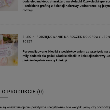
doda eleganckiego charakteru na stołach! Czekoladki spers
i ozdobione grafiką z kolekcji Kolorowy Jednorożec są jed
rodzaju
BILECIKI PODZIĘKOWANIE NA ROCZEK KOLOROWY JED
10SZT
Personalizowane bileciki z podziękowaniem za przyjęcie na u
miły dodatek dla gości. Słodkie bileciki z kolekcji Kolorowy J
pięknie dopełnią resztę kolekcji.
E O PRODUKCIE (0)
 są wszystkie opinie (pozytywne i negatywne). Nie weryfikujemy, czy pochodzą o