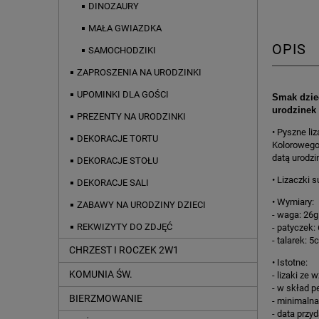
DINOZAURY
MAŁA GWIAZDKA
OPIS
SAMOCHODZIKI
ZAPROSZENIA NA URODZINKI
UPOMINKI DLA GOŚCI
Smak dziec
urodzinek 
PREZENTY NA URODZINKI
• Pyszne li
DEKORACJE TORTU
Kolorowego
datą urodz
DEKORACJE STOŁU
• Lizaczki 
DEKORACJE SALI
• Wymiary:
ZABAWY NA URODZINY DZIECI
- waga: 26g
REKWIZYTY DO ZDJĘĆ
- patyczek:
- talarek: 
CHRZEST I ROCZEK 2W1
• Istotne:
KOMUNIA ŚW.
- lizaki ze
- w skład p
BIERZMOWANIE
- minimalna
- data przy