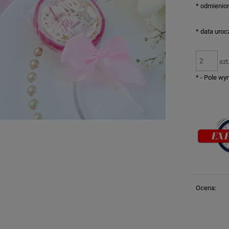
*
odmienion
*
data uroc
szt
*
- Pole w
Ocena: