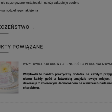
w nie są załączone wstążeczki - należy zakupić je osobno
do samodzielnego naklejenia
IECZEŃSTWO
↓
UKTY POWIĄZANE
WIZYTÓWKA KOLOROWY JEDNOROŻEC PERSONALIZOW
Wizytówki to bardzo praktyczny dodatek na każdym przyjęc
niemu każdy gość z łatwością znajdzie swoje miejsc.
dekoracja z Kolorowym Jednorożcem na winietkach nada ur
charakteru.