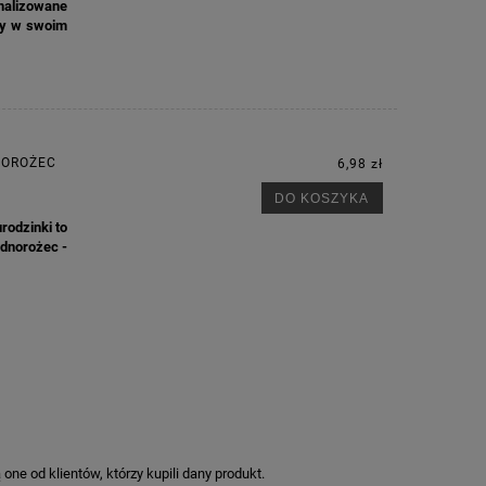
onalizowane
yny w swoim
NOROŻEC
6,98 zł
DO KOSZYKA
rodzinki to
ednorożec -
ne od klientów, którzy kupili dany produkt.