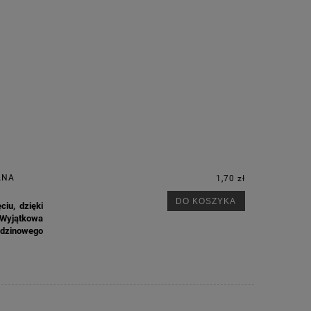
ANA
1,70 zł
DO KOSZYKA
iu, dzięki
 Wyjątkowa
odzinowego