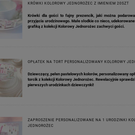
KRÓWKI KOLOROWY JEDNOROŻEC Z IMIENIEM 20SZT
Krówki dla gości to fajny prezencik, jaki można podarow
przyjęcia urodzinowego. Małe słodkie co nieco, udekorowane
grafiką z kolekcji Kolorowy Jednorożec zachwyci gości.
OPŁATEK NA TORT PERSONALIZOWANY KOLOROWY JE
Dziewczęcy, pełen pastelowych kolorów, personalizowany opł
torcik z kolekcji Kolorowy Jednorożec. Rewelacyjnie sprawdzi
pierwszych urodzinkach dziewczynki!
KA PODZIĘKOWANIE ZŁOTA
GIRLANDA BIAŁE PIÓRKA ZE ZŁOTE
ONKA KWADRAT 10SZT
6,98 zł
4,30 zł
ZAPROSZENIE PERSONALIZOWANE NA 1 URODZINKI K
JEDNOROŻEC
na regularna:
9,98 zł
Cena regularna:
7,30 zł
jniższa cena:
3,00 zł
Najniższa cena:
7,30 zł