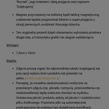
"Roczek", jego imieniem i datą przyjęcia oraz napisem
"Dziękujemy"
Magnes przyczepiony na lodówkę bądź tablicę magnetyczną,
codziennie będzie przypominał bliskim o super przyjęciu z
okazji pierwszych urodzinek Waszego dziecka.
Ten oryginalny prezent dzięki starannemu wykonaniu przetrwa
długie lata, a kolorystyka grafiki nie ulegnie wyblaknięciu
Wymiary:
7,5cm x 10cm
Ważne:
Zdjęcie proszę wgrać do odpowiedniej rubryki znajdującej się
przy opcji wyboru ilości produktu lub przesłać na
adres
produkcja@sklepyoms.pl
Pamiętaj, że wszelkie niedoskonałości widoczne na
przesłanym zdjęciu (np. piksele, rozmycia, prześwietlenia czy
niedoświetlenia) będą widoczne również na wydruku.
Ostateczna jakość produktu zależy od jakości i rozdzielczości
pliku źródłowego. Przesłane pliki są automatycznie
przekazywane do realizacji bez dodatkowej weryfikacji.