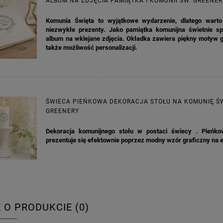
ALBUM NA ZDJĘCIA PAMIĄTKA I KOMUNII ŚW. GREENER
Komunia Święta to wyjątkowe wydarzenie, dlatego wart
niezwykłe prezenty. Jako pamiątka komunijna świetnie sp
album na wklejane zdjęcia. Okładka zawiera piękny motyw g
także możliwość personalizacji.
ŚWIECA PIEŃKOWA DEKORACJA STOŁU NA KOMUNIĘ Ś
GREENERY
Dekoracja komunijnego stołu w postaci świecy . Pieńk
prezentuje się efektownie poprzez modny wzór graficzny na e
E O PRODUKCIE (0)