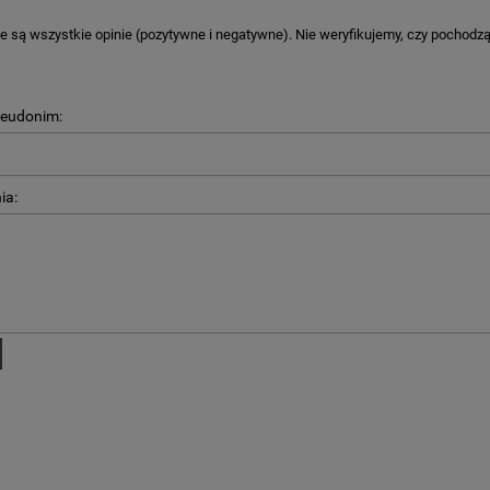
 są wszystkie opinie (pozytywne i negatywne). Nie weryfikujemy, czy pochodzą o
KA PODZIĘKOWANIE ZŁOTA
GIRLANDA BIAŁE PIÓRKA ZE ZŁOTE
ONKA KWADRAT 10SZT
seudonim:
6,98 zł
4,30 zł
na regularna:
9,98 zł
Cena regularna:
7,30 zł
ia:
jniższa cena:
3,00 zł
Najniższa cena:
7,30 zł
DO KOSZYKA
DO KOSZYKA