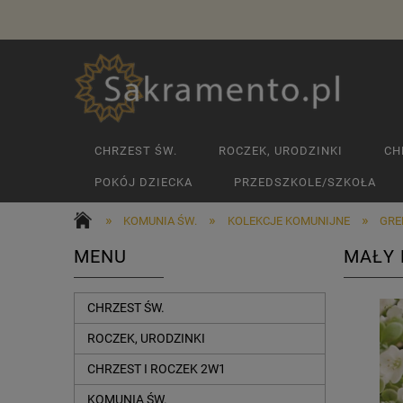
CHRZEST ŚW.
ROCZEK, URODZINKI
CH
POKÓJ DZIECKA
PRZEDSZKOLE/SZKOŁA
»
»
»
KOMUNIA ŚW.
KOLEKCJE KOMUNIJNE
GRE
MENU
MAŁY 
CHRZEST ŚW.
ROCZEK, URODZINKI
CHRZEST I ROCZEK 2W1
KOMUNIA ŚW.