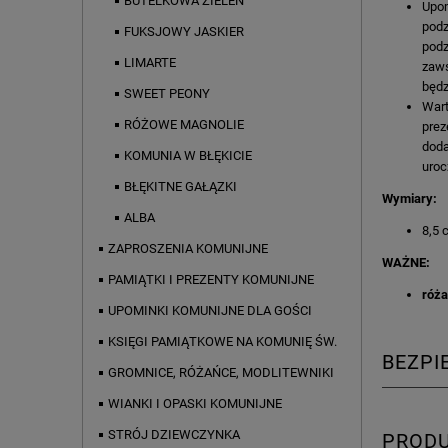
BUTELKOWA ZIELEŃ
Upom
podz
FUKSJOWY JASKIER
podz
LIMARTE
zaws
będz
SWEET PEONY
Wart
RÓŻOWE MAGNOLIE
prez
doda
KOMUNIA W BŁĘKICIE
uroc
BŁĘKITNE GAŁĄZKI
Wymiary:
ALBA
8,5 
ZAPROSZENIA KOMUNIJNE
WAŻNE:
PAMIĄTKI I PREZENTY KOMUNIJNE
róża
UPOMINKI KOMUNIJNE DLA GOŚCI
KSIĘGI PAMIĄTKOWE NA KOMUNIĘ ŚW.
BEZP
GROMNICE, RÓŻAŃCE, MODLITEWNIKI
WIANKI I OPASKI KOMUNIJNE
STRÓJ DZIEWCZYNKA
PROD