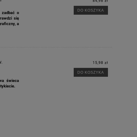
Y
84,98 zł
DO KOSZYKA
o zadbać o
rawdzi się
raficzny, a
W.
15,98 zł
DO KOSZYKA
owa świeca
tykiecie.