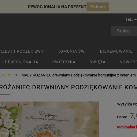
DEWOCJONALIA NA PREZENT
Zobacz
TEL:
+
RZEST I ROCZEK 2W1
KOMUNIA ŚW.
BIERZMOWANIE
DEWOCJONALIA
ŚWIĘCENIA
ŚWIĘTA
NOWOŚC
»
ENERY
MAŁY RÓŻANIEC drewniany Podziękowanie komunijne z imieniem 
RÓŻANIEC DREWNIANY PODZIĘKOWANIE KOM
Wysyłka w
7,
Cena:
Minimalna 