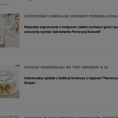
ZAPROSZENIE KOMUNIJNE GREENERY PERSONALIZOW
Naturalne zaproszenie z motywem zieleni zachwyci gości i po
uroczysty wymiar Sakramentu Pierwszej Komunii!
OPŁATEK UNIWERSALNY NA TORT GREENERY Ø 20
Uniwersalny opłatek z kolekcji Greenary z napisem "Pierwsz
Święta".