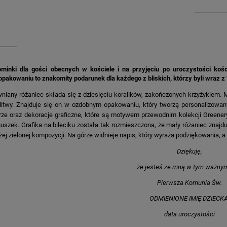
minki dla gości obecnych w kościele i na przyjęciu po uroczystości kośc
pakowaniu to znakomity podarunek dla każdego z bliskich, którzy byli wraz z
niany różaniec składa się z dziesięciu koralików, zakończonych krzyżykiem. M
itwy. Znajduje się on w ozdobnym opakowaniu, który tworzą personalizowany
rze oraz dekoracje graficzne, które są motywem przewodnim kolekcji Greenery.
uszek. Grafika na bileciku została tak rozmieszczona, że mały różaniec znajd
żej zielonej kompozycji. Na górze widnieje napis, który wyraża podziękowania, a 
Dziękuję,
że jesteś ze mną w tym ważnym
Pierwsza Komunia Św.
ODMIENIONE IMIĘ DZIECK
data uroczystości