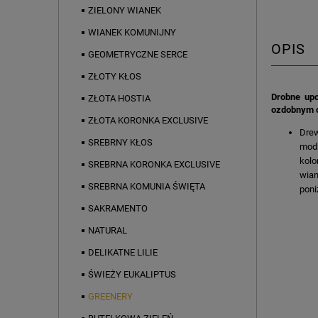
ZIELONY WIANEK
WIANEK KOMUNIJNY
OPIS
GEOMETRYCZNE SERCE
ZŁOTY KŁOS
Drobne upo
ZŁOTA HOSTIA
ozdobnym o
ZŁOTA KORONKA EXCLUSIVE
Drew
SREBRNY KŁOS
modl
kolo
SREBRNA KORONKA EXCLUSIVE
wian
SREBRNA KOMUNIA ŚWIĘTA
poni
SAKRAMENTO
NATURAL
DELIKATNE LILIE
ŚWIEŻY EUKALIPTUS
GREENERY