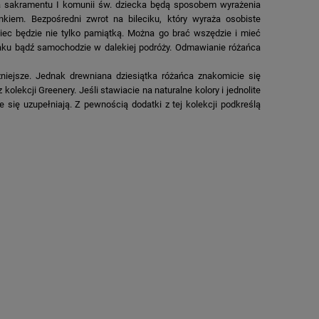
ęcia sakramentu I komunii św. dziecka będą sposobem wyrażenia
kiem. Bezpośredni zwrot na bileciku, który wyraża osobiste
iec będzie nie tylko pamiątką. Można go brać wszędzie i mieć
aku bądź samochodzie w dalekiej podróży. Odmawianie różańca
niejsze. Jednak drewniana dziesiątka różańca znakomicie się
olekcji Greenery. Jeśli stawiacie na naturalne kolory i jednolite
e się uzupełniają. Z pewnością dodatki z tej kolekcji podkreślą