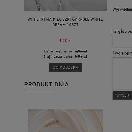
Wyświetlane
WINIETKI NA KIELISZKI OKRĄGŁE WHITE
PUDEŁECZ
DREAM 10SZT
KOR
Imię lub p
4,98 zł
Cena regularna:
6,98 zł
Ce
Twoja opin
Najniższa cena:
6,98 zł
Na
DO KOSZYKA
PRODUKT DNIA
WYŚLIJ