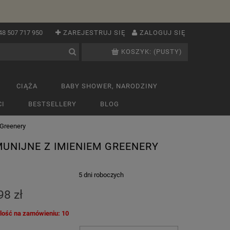
48 507 717 950
ZAREJESTRUJ SIĘ
ZALOGUJ SIĘ
KOSZYK:
(PUSTY)
CIĄŻA
BABY SHOWER, NARODZINY
I
BESTSELLERY
BLOG
Greenery
UNIJNE Z IMIENIEM GREENERY
:
5 dni roboczych
98 zł
ilość na zamówieniu: 10