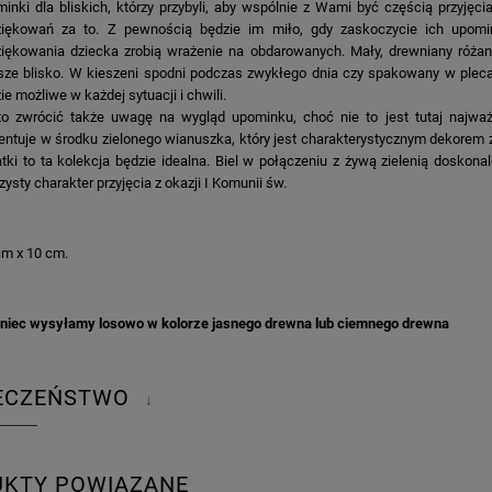
inki dla bliskich, którzy przybyli, aby wspólnie z Wami być częścią przyj
iękowań za to. Z pewnością będzie im miło, gdy zaskoczycie ich upomin
iękowania dziecka zrobią wrażenie na obdarowanych. Mały, drewniany różan
ze blisko. W kieszeni spodni podczas zwykłego dnia czy spakowany w plec
ie możliwe w każdej sytuacji i chwili.
o zwrócić także uwagę na wygląd upominku, choć nie to jest tutaj najważ
entuje w środku zielonego wianuszka, który jest charakterystycznym dekorem z k
tki to ta kolekcja będzie idealna. Biel w połączeniu z żywą zielenią doskonal
zysty charakter przyjęcia z okazji I Komunii św.
cm x 10 cm.
niec wysyłamy losowo w kolorze jasnego drewna lub ciemnego drewna
IECZEŃSTWO
↓
UKTY POWIĄZANE