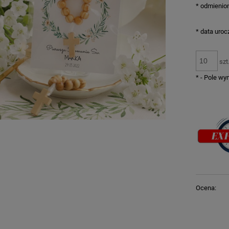
*
odmienion
*
data uroc
szt
*
- Pole w
Ocena: