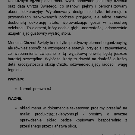
Na każdym egzemplarzu menu wyeksponowane jest imię dziecka
oraz data Chrztu Świętego, co stanowi piękny i personalizowany
akcent dekoracyjny. Wyrafinowany design nie tylko informuje o
przysmakach serwowanych podczas przyjęcia, ale także stanowi
doskonałą dekorację stołu, wprowadzając gości w atmosferę
celebracji. To element, który dodaje głębi uroczystości, jednocześnie
uzupełniając gustowny wystrój stołu.
Menu na Chrzest Święty to nie tylko praktyczny element organizacyjny,
ale również sposób na wzbogacenie estetyki przyjęcia i zapewnienie,
że wspomnienia związane z tą wyjątkową chwilą będą jeszcze
bardziej szczególne. Wybór tej karty to dowód na dbałość o każdy
detal uroczystości z okazji Chrztu, odzwierciedlający radość i wagę
tego dnia.
Wymiary
:
format: połowa A4
WAŻNE
:
skład menu w dokumencie tekstowym prosimy przesłać na
maila: produkcja@sklepyoms.pl - prosimy o uważne
sprawdzenie, skład będzie kopiowany bezpośrednio z
przesłanego przez Państwa pliku,