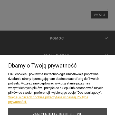
WYŚLIJ
POMOC
MOJE KONTO
Dbamy o Twoją prywatność
PŁATNOŚCI I DOSTAWA
Pliki cookies i pokrewne im technologie umożliwiają poprawne
działanie strony i pomagają nam dostosować ofertę do Twoich
potrzeb. Możesz zaakceptować wykorzystanie przez nas
INFORMACJE
wszystkich tych plików i przejść do sklepu lub dostosować użycie
plików do swoich preferencji, wybierając opcję "Dostosuj zgody".
Więcej o plikach cookies przeczytasz w naszej Polityce
prywatności.
DANE FIRMY
ZAAKCEPTUJ TYLKO NIEZBĘDNE