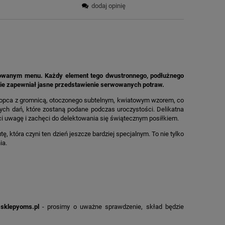
dodaj opinię
zowanym menu. Każdy element tego dwustronnego, podłużnego
śnie zapewniał jasne przedstawienie serwowanych potraw.
chłopca z gromnicą, otoczonego subtelnym, kwiatowym wzorem, co
ych dań, które zostaną podane podczas uroczystości. Delikatna
óci uwagę i zachęci do delektowania się świątecznym posiłkiem.
, która czyni ten dzień jeszcze bardziej specjalnym. To nie tylko
ia.
sklepyoms.pl
- prosimy o uważne sprawdzenie, skład będzie