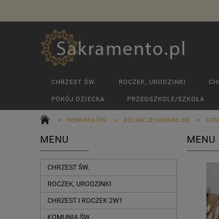
CHRZEST ŚW.
ROCZEK, URODZINKI
CH
POKÓJ DZIECKA
PRZEDSZKOLE/SZKOŁA
»
»
»
KOMUNIA ŚW.
KOLEKCJE KOMUNIJNE
KOM
MENU
MENU 
CHRZEST ŚW.
ROCZEK, URODZINKI
CHRZEST I ROCZEK 2W1
KOMUNIA ŚW.