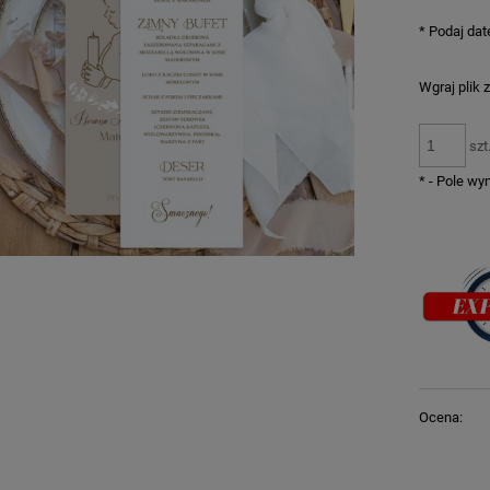
*
Podaj dat
Wgraj plik 
szt
*
- Pole w
Ocena: