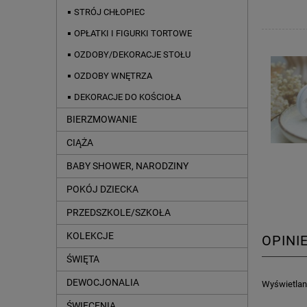
STRÓJ CHŁOPIEC
OPŁATKI I FIGURKI TORTOWE
OZDOBY/DEKORACJE STOŁU
OZDOBY WNĘTRZA
DEKORACJE DO KOŚCIOŁA
BIERZMOWANIE
CIĄŻA
BABY SHOWER, NARODZINY
POKÓJ DZIECKA
PRZEDSZKOLE/SZKOŁA
KOLEKCJE
OPINI
ŚWIĘTA
DEWOCJONALIA
Wyświetlane
ŚWIĘCENIA