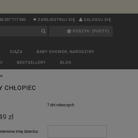
48 507 717 950
ZAREJESTRUJ SIĘ
ZALOGUJ SIĘ
KOSZYK:
(PUSTY)
CIĄŻA
BABY SHOWER, NARODZINY
I
BESTSELLERY
BLOG
ec
Y CHŁOPIEC
:
7 dni roboczych
49 zł
ienione imię dziecka: