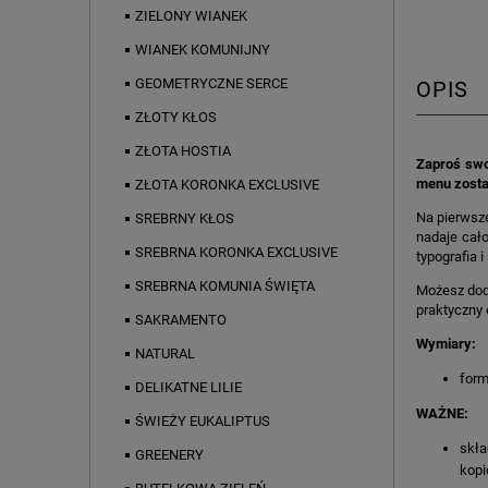
ZIELONY WIANEK
WIANEK KOMUNIJNY
GEOMETRYCZNE SERCE
OPIS
ZŁOTY KŁOS
ZŁOTA HOSTIA
Zaproś swo
menu zosta
ZŁOTA KORONKA EXCLUSIVE
Na pierwsze
SREBRNY KŁOS
nadaje cał
SREBRNA KORONKA EXCLUSIVE
typografia 
SREBRNA KOMUNIA ŚWIĘTA
Możesz doda
praktyczny 
SAKRAMENTO
Wymiary:
NATURAL
form
DELIKATNE LILIE
WAŻNE:
ŚWIEŻY EUKALIPTUS
skł
GREENERY
kopi