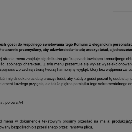
ich gości do wspólnego świętowania tego Komunii z eleganckim personali
ł starannie przemyślany, aby odzwierciedlał istotę uroczystości, a jednocze
j stronie menu znajduje się delikatna grafika przedstawiająca komunijnego 
ości spójnego charakteru. Z tyłu menu prezentuje się wykaz wyselekcjonowan
i spójność z przednią stroną tworzą harmonijny wygląd, który bez wątpienia zwr
ć imię dziecka oraz datę uroczystości, aby każdy z gości poczuł tę osobistą nutę
element każdego przyjęcia, ale także piękna pamiątka tego sakramentalnego dn
at: połowa A4
ad menu w dokumencie tekstowym prosimy przesłać na maila:
produkcja@
owany bezpośrednio z przesłanego przez Państwa pliku,