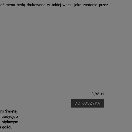
aż menu będą drukowane w takiej wersji jaka zostanie przez
8,98 zł
DO KOSZYKA
ii Świętej,
 tradycję z
a stylowym
a gości.