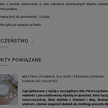
imy o uważne wpisywanie, w celu uniknięcia ewentualnych błędów, poniew
stwa podana,
malna ilość do zamówienia: 12 sztuk,
łka tylko po wpłacie na konto.
IECZEŃSTWO
↓
UKTY POWIĄZANE
MIĘTÓWKI UPOMINEK DLA GOŚCI PERSONALIZOWANY
KOMUNIJNY CHŁOPIEC
Zaprojektowane z myślą o szczególnym dniu Pierwszej Komun
miętówki z personalizowaną etykietą to upominek, który łączy
nowoczesnością. Biała etykieta z imieniem i datą, okolon
wieńcem, stanowi elegancki dodatek do słodkiego prezentu dl