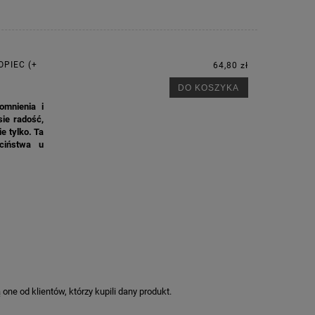
PIEC (+
64,80 zł
DO KOSZYKA
omnienia i
sie radość,
e tylko. Ta
ciństwa u
ne od klientów, którzy kupili dany produkt.