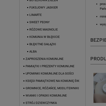
BUTELKOWA ZIELEŃ
pros
FUKSJOWY JASKIER
Pań
LIMARTE
mini
SWEET PEONY
wysy
RÓŻOWE MAGNOLIE
KOMUNIA W BŁĘKICIE
BEZP
BŁĘKITNE GAŁĄZKI
ALBA
PROD
ZAPROSZENIA KOMUNIJNE
PAMIĄTKI I PREZENTY KOMUNIJNE
UPOMINKI KOMUNIJNE DLA GOŚCI
KSIĘGI PAMIĄTKOWE NA KOMUNIĘ ŚW.
GROMNICE, RÓŻAŃCE, MODLITEWNIKI
WIANKI I OPASKI KOMUNIJNE
STRÓJ DZIEWCZYNKA