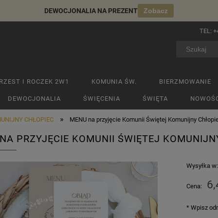
DEWOCJONALIA NA PREZENT
Zobacz
TEL:
+
RZEST I ROCZEK 2W1
KOMUNIA ŚW.
BIERZMOWANIE
DEWOCJONALIA
ŚWIĘCENIA
ŚWIĘTA
NOWOŚC
»
UNIJNY CHŁOPIEC
MENU na przyjęcie Komunii Świętej Komunijny Chłopi
NA PRZYJĘCIE KOMUNII ŚWIĘTEJ KOMUNIJN
Wysyłka w
6,
Cena:
*
Wpisz odm