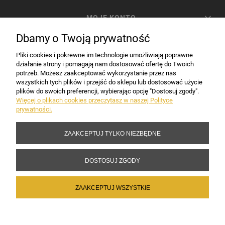
MOJE KONTO
Dbamy o Twoją prywatność
PŁATNOŚCI I DOSTAWA
Pliki cookies i pokrewne im technologie umożliwiają poprawne
działanie strony i pomagają nam dostosować ofertę do Twoich
potrzeb. Możesz zaakceptować wykorzystanie przez nas
INFORMACJE
wszystkich tych plików i przejść do sklepu lub dostosować użycie
plików do swoich preferencji, wybierając opcję "Dostosuj zgody".
Więcej o plikach cookies przeczytasz w naszej Polityce
prywatności.
DANE FIRMY
ZAAKCEPTUJ TYLKO NIEZBĘDNE
Copyright 2017-2026 Sakramento.pl
DOSTOSUJ ZGODY
ZAAKCEPTUJ WSZYSTKIE
POKAŻ PEŁNĄ WERSJĘ STRONY
Sklep internetowy Shoper Premium