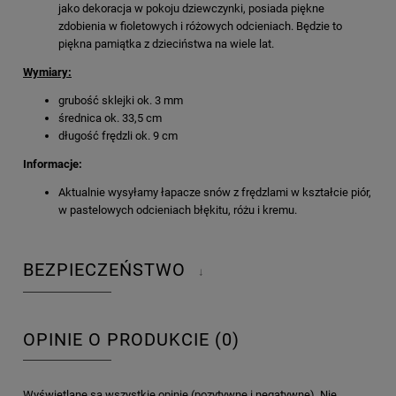
jako dekoracja w pokoju dziewczynki, posiada piękne
zdobienia w fioletowych i różowych odcieniach. Będzie to
piękna pamiątka z dzieciństwa na wiele lat.
Wymiary:
grubość sklejki ok. 3 mm
średnica ok. 33,5 cm
długość frędzli ok. 9 cm
Informacje:
Aktualnie wysyłamy łapacze snów z frędzlami w kształcie piór,
w pastelowych odcieniach błękitu, różu i kremu.
BEZPIECZEŃSTWO
↓
OPINIE O PRODUKCIE (0)
Wyświetlane są wszystkie opinie (pozytywne i negatywne). Nie