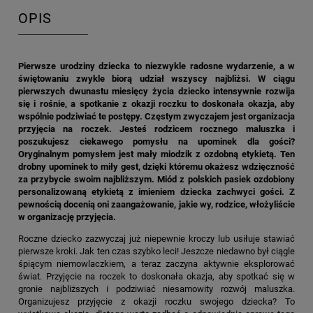
OPIS
Pierwsze urodziny dziecka to niezwykle radosne wydarzenie, a w
świętowaniu zwykle biorą udział wszyscy najbliżsi. W ciągu
pierwszych dwunastu miesięcy życia dziecko intensywnie rozwija
się i rośnie, a spotkanie z okazji roczku to doskonała okazja, aby
wspólnie podziwiać te postępy. Częstym zwyczajem jest organizacja
przyjęcia na roczek. Jesteś rodzicem rocznego maluszka i
poszukujesz ciekawego pomysłu na upominek dla gości?
Oryginalnym pomysłem jest mały miodzik z ozdobną etykietą. Ten
drobny upominek to miły gest, dzięki któremu okażesz wdzięczność
za przybycie swoim najbliższym. Miód z polskich pasiek ozdobiony
personalizowaną etykietą z imieniem dziecka zachwyci gości. Z
pewnością docenią oni zaangażowanie, jakie wy, rodzice, włożyliście
w organizację przyjęcia.
Roczne dziecko zazwyczaj już niepewnie kroczy lub usiłuje stawiać
pierwsze kroki. Jak ten czas szybko leci! Jeszcze niedawno był ciągle
śpiącym niemowlaczkiem, a teraz zaczyna aktywnie eksplorować
świat. Przyjęcie na roczek to doskonała okazja, aby spotkać się w
gronie najbliższych i podziwiać niesamowity rozwój maluszka.
Organizujesz przyjęcie z okazji roczku swojego dziecka? To