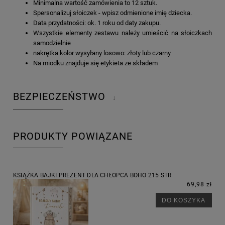
Minimalna wartość zamówienia to 12 sztuk.
Spersonalizuj słoiczek - wpisz odmienione imię dziecka.
Data przydatności: ok. 1 roku od daty zakupu.
Wszystkie elementy zestawu należy umieścić na słoiczkach
samodzielnie
nakrętka kolor wysyłany losowo: złoty lub czarny
Na miodku znajduje się etykieta ze składem
BEZPIECZEŃSTWO
↓
PRODUKTY POWIĄZANE
KSIĄŻKA BAJKI PREZENT DLA CHŁOPCA BOHO 215 STR
69,98 zł
DO KOSZYKA