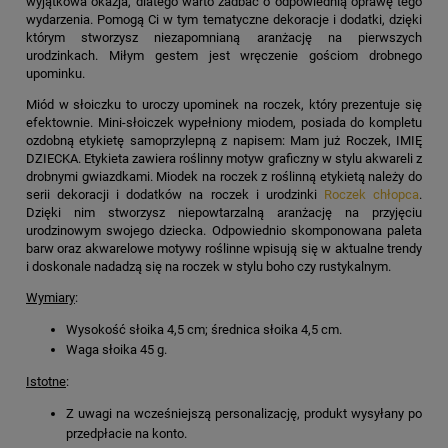
wyjątkowa okazja, dlatego warto zadbać o odpowiednią oprawę tego
wydarzenia. Pomogą Ci w tym tematyczne dekoracje i dodatki, dzięki
którym stworzysz niezapomnianą aranżację na pierwszych
urodzinkach. Miłym gestem jest wręczenie gościom drobnego
upominku.
Miód w słoiczku to uroczy upominek na roczek, który prezentuje się
efektownie. Mini-słoiczek wypełniony miodem, posiada do kompletu
ozdobną etykietę samoprzylepną z napisem: Mam już Roczek, IMIĘ
DZIECKA. Etykieta zawiera roślinny motyw graficzny w stylu akwareli z
drobnymi gwiazdkami. Miodek na roczek z roślinną etykietą należy do
serii dekoracji i dodatków na roczek i urodzinki
Roczek chłopca
.
Dzięki nim stworzysz niepowtarzalną aranżację na przyjęciu
urodzinowym swojego dziecka. Odpowiednio skomponowana paleta
barw oraz akwarelowe motywy roślinne wpisują się w aktualne trendy
i doskonale nadadzą się na roczek w stylu boho czy rustykalnym.
Wymiary
:
Wysokość słoika 4,5 cm; średnica słoika 4,5 cm.
Waga słoika 45 g.
Istotne
:
Z uwagi na wcześniejszą personalizację, produkt wysyłany po
przedpłacie na konto.