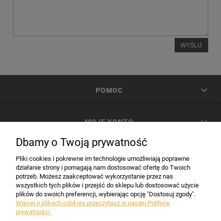
WYŚLIJ
POMOC
MOJE KONTO
Dbamy o Twoją prywatność
PŁATNOŚCI I DOSTAWA
Pliki cookies i pokrewne im technologie umożliwiają poprawne
działanie strony i pomagają nam dostosować ofertę do Twoich
potrzeb. Możesz zaakceptować wykorzystanie przez nas
INFORMACJE
wszystkich tych plików i przejść do sklepu lub dostosować użycie
plików do swoich preferencji, wybierając opcję "Dostosuj zgody".
Więcej o plikach cookies przeczytasz w naszej Polityce
prywatności.
DANE FIRMY