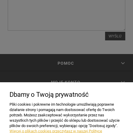
WYŚLIJ
POMOC
MOJE KONTO
Dbamy o Twoją prywatność
PŁATNOŚCI I DOSTAWA
Pliki cookies i pokrewne im technologie umożliwiają poprawne
działanie strony i pomagają nam dostosować ofertę do Twoich
potrzeb. Możesz zaakceptować wykorzystanie przez nas
INFORMACJE
wszystkich tych plików i przejść do sklepu lub dostosować użycie
plików do swoich preferencji, wybierając opcję "Dostosuj zgody".
Więcej o plikach cookies przeczytasz w naszej Polityce