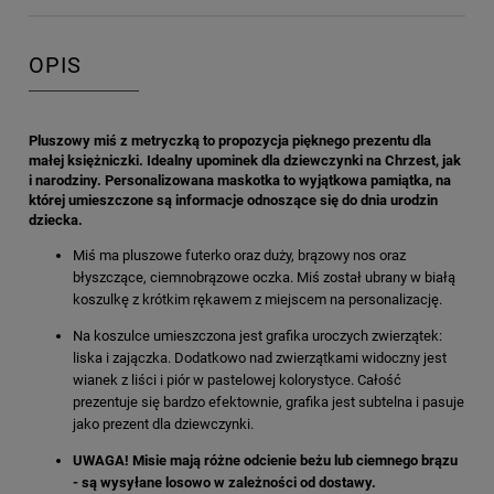
OPIS
Pluszowy miś z metryczką to propozycja pięknego prezentu dla
małej księżniczki. Idealny upominek dla dziewczynki na Chrzest, jak
i narodziny. Personalizowana maskotka to wyjątkowa pamiątka, na
której umieszczone są informacje odnoszące się do dnia urodzin
dziecka.
Miś ma pluszowe futerko oraz duży, brązowy nos oraz
błyszczące, ciemnobrązowe oczka. Miś został ubrany w białą
koszulkę z krótkim rękawem z miejscem na personalizację.
Na koszulce umieszczona jest grafika uroczych zwierzątek:
liska i zajączka. Dodatkowo nad zwierzątkami widoczny jest
wianek z liści i piór w pastelowej kolorystyce. Całość
prezentuje się bardzo efektownie, grafika jest subtelna i pasuje
jako prezent dla dziewczynki.
UWAGA! Misie mają różne odcienie beżu lub ciemnego brązu
- są wysyłane losowo w zależności od dostawy.