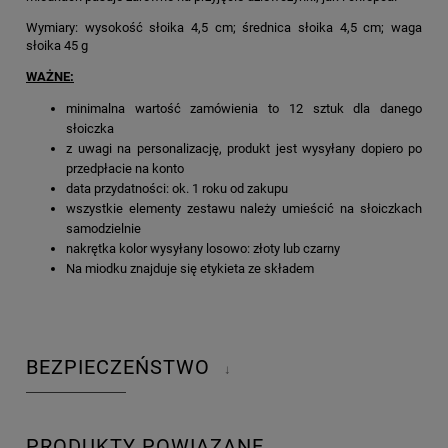
Wymiary: wysokość słoika 4,5 cm; średnica słoika 4,5 cm; waga
słoika 45 g
WAŻNE:
minimalna wartość zamówienia to 12 sztuk dla danego
słoiczka
z uwagi na personalizację, produkt jest wysyłany dopiero po
przedpłacie na konto
data przydatności: ok. 1 roku od zakupu
wszystkie elementy zestawu należy umieścić na słoiczkach
samodzielnie
nakrętka kolor wysyłany losowo: złoty lub czarny
Na miodku znajduje się etykieta ze składem
BEZPIECZEŃSTWO
↓
PRODUKTY POWIĄZANE