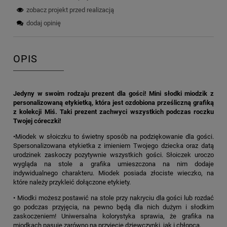
zobacz projekt przed realizacją
dodaj opinię
OPIS
Jedyny w swoim rodzaju prezent dla gości! Mini słodki miodzik z
personalizowaną etykietką, która jest ozdobiona prześliczną grafiką
z kolekcji Miś. Taki prezent zachwyci wszystkich podczas roczku
Twojej córeczki!
•Miodek w słoiczku to świetny sposób na podziękowanie dla gości.
Spersonalizowana etykietka z imieniem Twojego dziecka oraz datą
urodzinek zaskoczy pozytywnie wszystkich gości. Słoiczek uroczo
wygląda na stole a grafika umieszczona na nim dodaje
indywidualnego charakteru. Miodek posiada złociste wieczko, na
które należy przykleić dołączone etykiety.
• Miodki możesz postawić na stole przy nakryciu dla gości lub rozdać
go podczas przyjęcia, na pewno będą dla nich dużym i słodkim
zaskoczeniem! Uniwersalna kolorystyka sprawia, że grafika na
miodkach pasuje zarówno na przyjęcie dziewczynki, jak i chłopca.