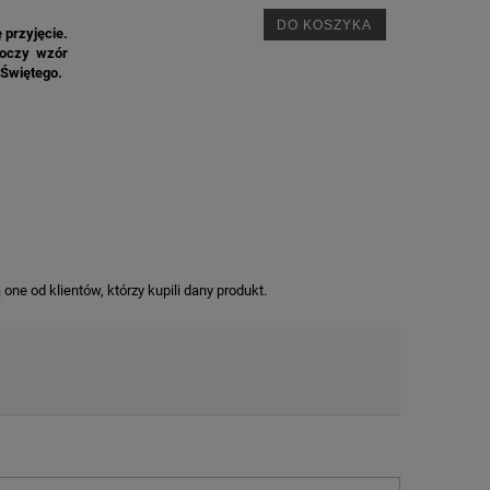
DO KOSZYKA
 przyjęcie.
roczy wzór
 Świętego.
ne od klientów, którzy kupili dany produkt.
M