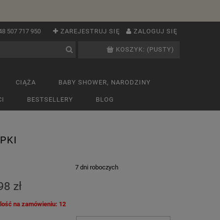
48 507 717 950
ZAREJESTRUJ SIĘ
ZALOGUJ SIĘ
KOSZYK:
(PUSTY)
CIĄŻA
BABY SHOWER, NARODZINY
I
BESTSELLERY
BLOG
PKI
:
7 dni roboczych
98 zł
ilość na zamówieniu: 12