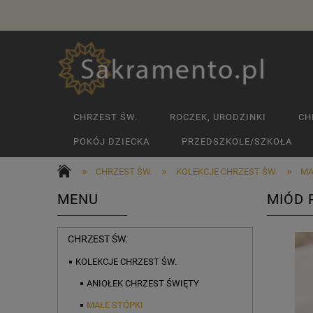
CHRZEST ŚW.
ROCZEK, URODZINKI
CH
POKÓJ DZIECKA
PRZEDSZKOLE/SZKOŁA
»
»
»
CHRZEST ŚW.
KOLEKCJE CHRZEST ŚW.
MA
MENU
MIÓD 
CHRZEST ŚW.
KOLEKCJE CHRZEST ŚW.
ANIOŁEK CHRZEST ŚWIĘTY
MAŁE STÓPKI