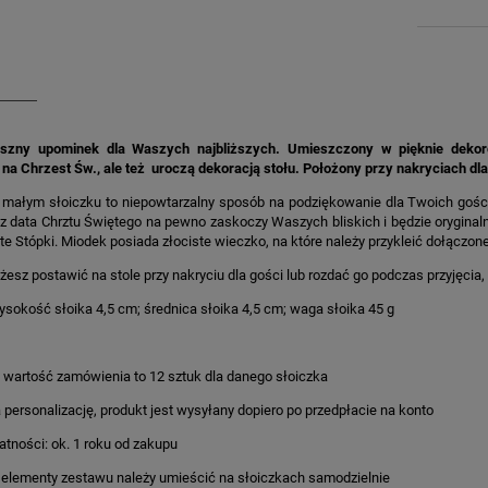
yszny upominek dla Waszych najbliższych. Umieszczony w pięknie dekor
na Chrzest Św., ale też uroczą dekoracją stołu. Położony przy nakryciach dla
małym słoiczku to niepowtarzalny sposób na podziękowanie dla Twoich gości.
z data Chrztu Świętego na pewno zaskoczy Waszych bliskich i będzie oryginaln
ote Stópki. Miodek posiada złociste wieczko, na które należy przykleić dołączone
żesz postawić na stole przy nakryciu dla gości lub rozdać go podczas przyjęci
sokość słoika 4,5 cm; średnica słoika 4,5 cm; waga słoika 45 g
 wartość zamówienia to 12 sztuk dla danego słoiczka
a personalizację, produkt jest wysyłany dopiero po przedpłacie na konto
datności: ok. 1 roku od zakupu
 elementy zestawu należy umieścić na słoiczkach samodzielnie