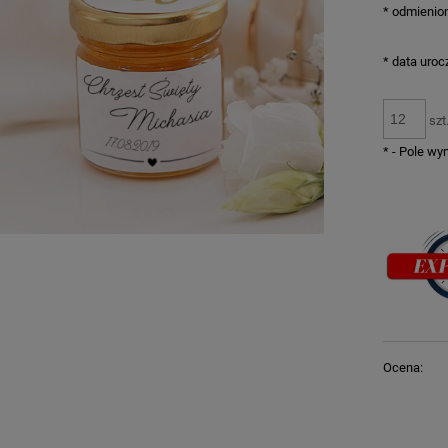
*
odmienion
*
data uroc
szt
*
- Pole w
Ocena: