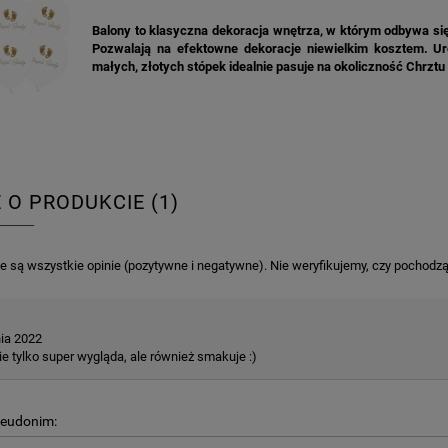
Balony to klasyczna dekoracja wnętrza, w którym odbywa się
Pozwalają na efektowne dekoracje niewielkim kosztem. U
małych, złotych stópek idealnie pasuje na okoliczność Chrztu
E O PRODUKCIE (1)
 są wszystkie opinie (pozytywne i negatywne). Nie weryfikujemy, czy pochodzą o
nia 2022
e tylko super wygląda, ale również smakuje :)
KA PODZIĘKOWANIE ZŁOTA
GIRLANDA BIAŁE PIÓRKA ZE ZŁOTE
ONKA KWADRAT 10SZT
seudonim:
6,98 zł
4,30 zł