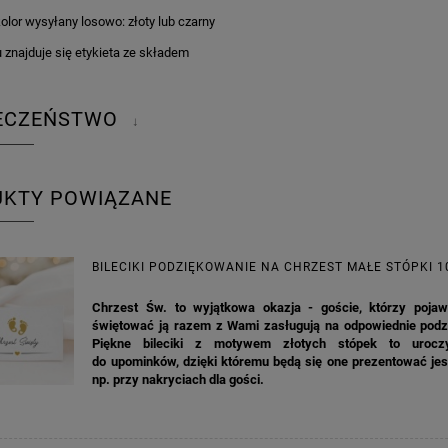
kolor wysyłany losowo: złoty lub czarny
 znajduje się etykieta ze składem
IECZEŃSTWO
↓
UKTY POWIĄZANE
BILECIKI PODZIĘKOWANIE NA CHRZEST MAŁE STÓPKI 1
Chrzest Św. to wyjątkowa okazja - goście, którzy pojawi
świętować ją razem z Wami zasługują na odpowiednie podz
Piękne bileciki z motywem złotych stópek to urocz
do upominków, dzięki któremu będą się one prezentować jes
np. przy nakryciach dla gości.