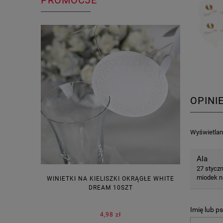
PROMOCJE
OPINI
Wyświetlane
Ala
27 stycz
miodek ni
WINIETKI NA KIELISZKI OKRĄGŁE WHITE
PUDEŁECZ
DREAM 10SZT
KOR
Imię lub p
4,98 zł