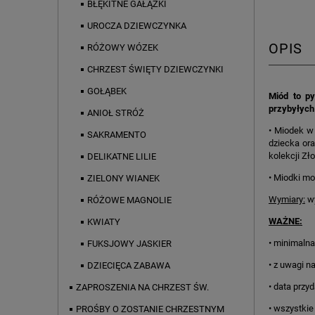
BŁĘKITNE GAŁĄZKI
UROCZA DZIEWCZYNKA
OPIS
RÓŻOWY WÓZEK
CHRZEST ŚWIĘTY DZIEWCZYNKI
GOŁĄBEK
Miód to p
przybyłych 
ANIOŁ STRÓŻ
• Miodek w 
SAKRAMENTO
dziecka ora
kolekcji Zł
DELIKATNE LILIE
• Miodki mo
ZIELONY WIANEK
Wymiary:
wy
RÓŻOWE MAGNOLIE
WAŻNE:
KWIATY
• minimalna
FUKSJOWY JASKIER
• z uwagi n
DZIECIĘCA ZABAWA
• data przy
ZAPROSZENIA NA CHRZEST ŚW.
• wszystkie
PROŚBY O ZOSTANIE CHRZESTNYM