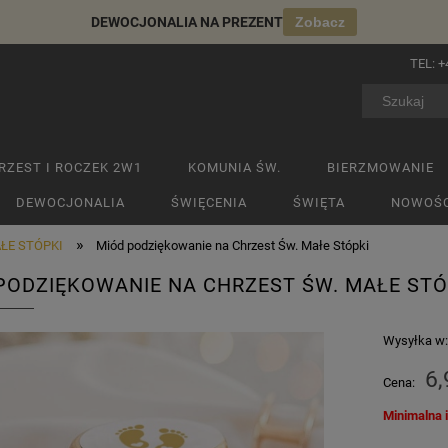
DEWOCJONALIA NA PREZENT
Zobacz
TEL:
+
RZEST I ROCZEK 2W1
KOMUNIA ŚW.
BIERZMOWANIE
DEWOCJONALIA
ŚWIĘCENIA
ŚWIĘTA
NOWOŚC
»
ŁE STÓPKI
Miód podziękowanie na Chrzest Św. Małe Stópki
PODZIĘKOWANIE NA CHRZEST ŚW. MAŁE STÓ
Wysyłka w
6,
Cena:
Minimalna 