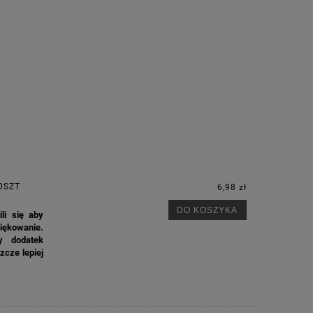
0SZT
6,98 zł
DO KOSZYKA
li się aby
iękowanie.
y dodatek
zcze lepiej