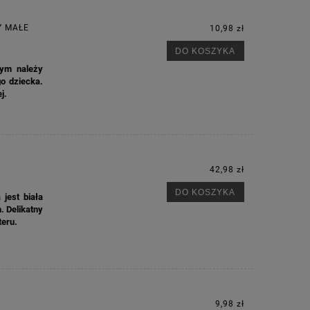
Y MAŁE
10,98 zł
DO KOSZYKA
rym należy
o dziecka.
ej.
42,98 zł
DO KOSZYKA
jest biała
. Delikatny
teru.
9,98 zł