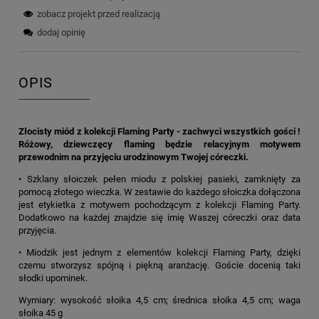
zobacz projekt przed realizacją
dodaj opinię
OPIS
Złocisty miód z kolekcji Flaming Party - zachwyci wszystkich gości !
Różowy, dziewczęcy flaming będzie relacyjnym motywem
przewodnim na przyjęciu urodzinowym Twojej córeczki.
• Szklany słoiczek pełen miodu z polskiej pasieki, zamknięty za
pomocą złotego wieczka. W zestawie do każdego słoiczka dołączona
jest etykietka z motywem pochodzącym z kolekcji Flaming Party.
Dodatkowo na każdej znajdzie się imię Waszej córeczki oraz data
przyjęcia.
• Miodzik jest jednym z elementów kolekcji Flaming Party, dzięki
czemu stworzysz spójną i piękną aranżację. Goście docenią taki
słodki upominek.
Wymiary: wysokość słoika 4,5 cm; średnica słoika 4,5 cm; waga
słoika 45 g