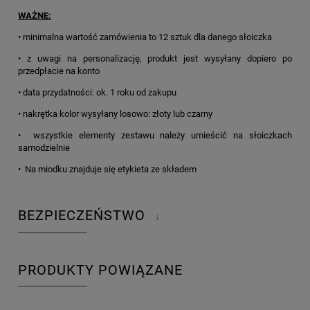
WAŻNE:
• minimalna wartość zamówienia to 12 sztuk dla danego słoiczka
• z uwagi na personalizację, produkt jest wysyłany dopiero po
przedpłacie na konto
• data przydatności: ok. 1 roku od zakupu
• nakrętka kolor wysyłany losowo: złoty lub czarny
• wszystkie elementy zestawu należy umieścić na słoiczkach
samodzielnie
• Na miodku znajduje się etykieta ze składem
BEZPIECZEŃSTWO
↓
PRODUKTY POWIĄZANE