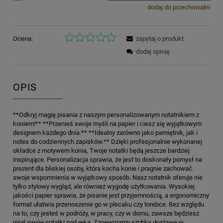
dodaj do przechowalni
Ocena:
zapytaj o produkt
dodaj opinię
OPIS
**Odkryj magię pisania z naszym personalizowanym notatnikiem z
koniem!** **Przenieś swoje myśli na papier i ciesz się wyjątkowym
designem każdego dnia.** **Idealny zarówno jako pamiętnik, jak i
notes do codziennych zapisków.** Dzięki profesjonalnie wykonanej
okładce z motywem konia, Twoje notatki będą jeszcze bardziej
inspirujące. Personalizacja sprawia, że jest to doskonały pomysł na
prezent dla bliskiej osoby, która kocha konie i pragnie zachować
swoje wspomnienia w wyjątkowy sposób. Nasz notatnik oferuje nie
tylko stylowy wygląd, ale również wygodę użytkowania. Wysokiej
jakości papier sprawia, że pisanie jest przyjemnością, a ergonomiczny
format ułatwia przenoszenie go w plecaku czy torebce. Bez względu
na to, czy jesteś w podróży, w pracy, czy w domu, zawsze będziesz
miał swoje notatki pod ręką. Zapewniamy szybką dostawę w