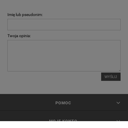
Imię lub pseudonim:
Twoja opinia:
WYŚLIJ
POMOC
MOJE KONTO