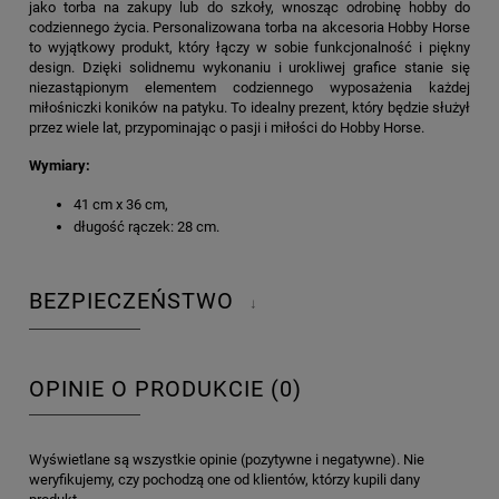
jako torba na zakupy lub do szkoły, wnosząc odrobinę hobby do
codziennego życia. Personalizowana torba na akcesoria Hobby Horse
to wyjątkowy produkt, który łączy w sobie funkcjonalność i piękny
design. Dzięki solidnemu wykonaniu i urokliwej grafice stanie się
niezastąpionym elementem codziennego wyposażenia każdej
miłośniczki koników na patyku. To idealny prezent, który będzie służył
przez wiele lat, przypominając o pasji i miłości do Hobby Horse.
Wymiary:
41 cm x 36 cm,
długość rączek: 28 cm.
BEZPIECZEŃSTWO
↓
OPINIE O PRODUKCIE (0)
Wyświetlane są wszystkie opinie (pozytywne i negatywne). Nie
weryfikujemy, czy pochodzą one od klientów, którzy kupili dany