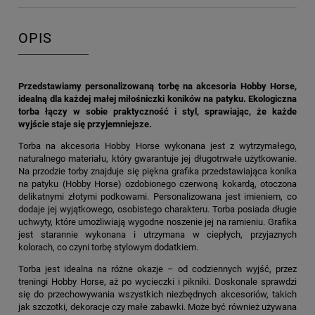
OPIS
Przedstawiamy personalizowaną torbę na akcesoria Hobby Horse,
idealną dla każdej małej miłośniczki koników na patyku. Ekologiczna
torba łączy w sobie praktyczność i styl, sprawiając, że każde
wyjście staje się przyjemniejsze.
Torba na akcesoria Hobby Horse wykonana jest z wytrzymałego,
naturalnego materiału, który gwarantuje jej długotrwałe użytkowanie.
Na przodzie torby znajduje się piękna grafika przedstawiająca konika
na patyku (Hobby Horse) ozdobionego czerwoną kokardą, otoczona
delikatnymi złotymi podkowami. Personalizowana jest imieniem, co
dodaje jej wyjątkowego, osobistego charakteru. Torba posiada długie
uchwyty, które umożliwiają wygodne noszenie jej na ramieniu. Grafika
jest starannie wykonana i utrzymana w ciepłych, przyjaznych
kolorach, co czyni torbę stylowym dodatkiem.
Torba jest idealna na różne okazje – od codziennych wyjść, przez
treningi Hobby Horse, aż po wycieczki i pikniki. Doskonale sprawdzi
się do przechowywania wszystkich niezbędnych akcesoriów, takich
jak szczotki, dekoracje czy małe zabawki. Może być również używana