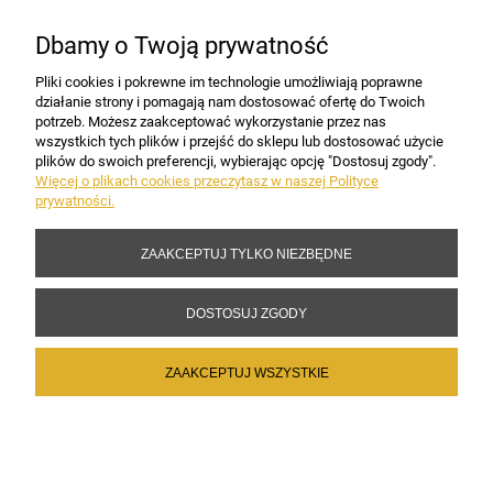
MOJE KONTO
Dbamy o Twoją prywatność
PŁATNOŚCI I DOSTAWA
Pliki cookies i pokrewne im technologie umożliwiają poprawne
działanie strony i pomagają nam dostosować ofertę do Twoich
potrzeb. Możesz zaakceptować wykorzystanie przez nas
INFORMACJE
wszystkich tych plików i przejść do sklepu lub dostosować użycie
plików do swoich preferencji, wybierając opcję "Dostosuj zgody".
Więcej o plikach cookies przeczytasz w naszej Polityce
prywatności.
DANE FIRMY
ZAAKCEPTUJ TYLKO NIEZBĘDNE
Copyright 2017-2026 Sakramento.pl
DOSTOSUJ ZGODY
ZAAKCEPTUJ WSZYSTKIE
POKAŻ PEŁNĄ WERSJĘ STRONY
Sklep internetowy Shoper Premium