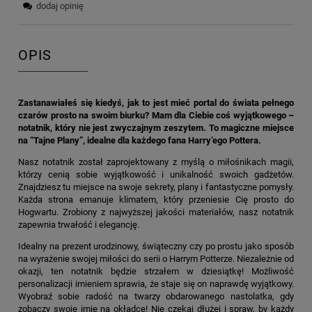
dodaj opinię
OPIS
Zastanawiałeś się kiedyś, jak to jest mieć portal do świata pełnego
czarów prosto na swoim biurku? Mam dla Ciebie coś wyjątkowego –
notatnik, który nie jest zwyczajnym zeszytem. To magiczne miejsce
na “Tajne Plany”, idealne dla każdego fana Harry’ego Pottera.
Nasz notatnik został zaprojektowany z myślą o miłośnikach magii,
którzy cenią sobie wyjątkowość i unikalność swoich gadżetów.
Znajdziesz tu miejsce na swoje sekrety, plany i fantastyczne pomysły.
Każda strona emanuje klimatem, który przeniesie Cię prosto do
Hogwartu. Zrobiony z najwyższej jakości materiałów, nasz notatnik
zapewnia trwałość i elegancję.
Idealny na prezent urodzinowy, świąteczny czy po prostu jako sposób
na wyrażenie swojej miłości do serii o Harrym Potterze. Niezależnie od
okazji, ten notatnik będzie strzałem w dziesiątkę! Możliwość
personalizacji imieniem sprawia, że staje się on naprawdę wyjątkowy.
Wyobraź sobie radość na twarzy obdarowanego nastolatka, gdy
zobaczy swoje imię na okładce! Nie czekaj dłużej i spraw, by każdy