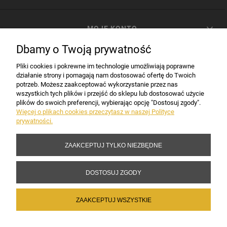
MOJE KONTO
Dbamy o Twoją prywatność
PŁATNOŚCI I DOSTAWA
Pliki cookies i pokrewne im technologie umożliwiają poprawne
działanie strony i pomagają nam dostosować ofertę do Twoich
potrzeb. Możesz zaakceptować wykorzystanie przez nas
INFORMACJE
wszystkich tych plików i przejść do sklepu lub dostosować użycie
plików do swoich preferencji, wybierając opcję "Dostosuj zgody".
Więcej o plikach cookies przeczytasz w naszej Polityce
prywatności.
DANE FIRMY
ZAAKCEPTUJ TYLKO NIEZBĘDNE
Copyright 2017-2026 Sakramento.pl
DOSTOSUJ ZGODY
ZAAKCEPTUJ WSZYSTKIE
POKAŻ PEŁNĄ WERSJĘ STRONY