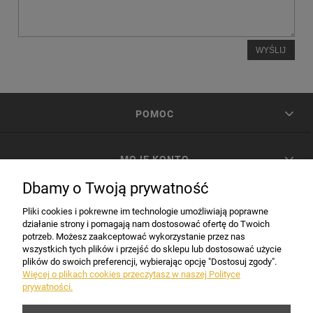
WYŚLIJ
POMOC
MOJE KONTO
Dbamy o Twoją prywatność
PŁATNOŚCI I DOSTAWA
Pliki cookies i pokrewne im technologie umożliwiają poprawne
działanie strony i pomagają nam dostosować ofertę do Twoich
potrzeb. Możesz zaakceptować wykorzystanie przez nas
INFORMACJE
wszystkich tych plików i przejść do sklepu lub dostosować użycie
plików do swoich preferencji, wybierając opcję "Dostosuj zgody".
Więcej o plikach cookies przeczytasz w naszej Polityce
prywatności.
DANE FIRMY