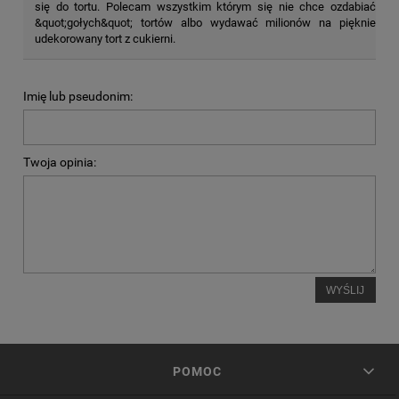
się do tortu. Polecam wszystkim którym się nie chce ozdabiać
&quot;gołych&quot; tortów albo wydawać milionów na pięknie
udekorowany tort z cukierni.
Imię lub pseudonim:
Twoja opinia:
WYŚLIJ
POMOC