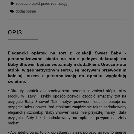
zobacz projekt przed realizacją
dodaj opinię
OPIS
Elegancki opłatek na tort z kolekcji Sweet Baby -
personalizowane ciasto na stole pełnym dekoracji na
Baby Shower, będzie wspaniałym dodatkiem. Urocze złote
stópki w geometrycznym sercu, są motywem przewodnim
kolekcji razem z personalizacją na opłatku wyglądają
świetnie.
• Okrągły opłatek z geometrycznym sercem ze złotymi stópkami w
środku w łatwy i szybki sposób pozwoli ozdobić smaczny tort na
przyjęcie Baby Shower! Taki motyw przewodni idealnie pasuje na
przyjęcie Baby Shower. Pod stópkami znajdzie się tekst, nadrukowany
elegancką czcionką: "Baby Shower" oraz imię przyszłej mamy i data
przyjęcia. Cały tekst nadrukowany na opłatek, przypomina złoty
brokat.
• Aby udekorować torcik opłatkiem, należy: położyć go równomiernie