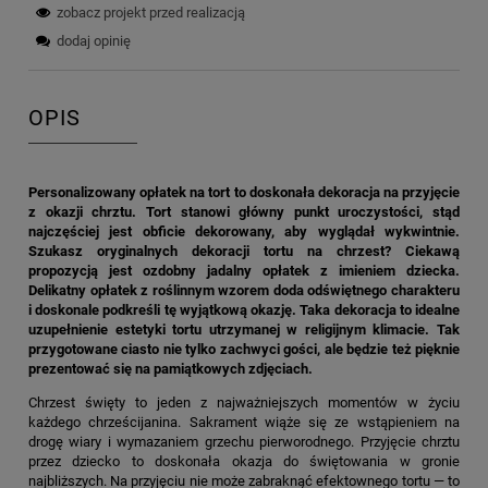
zobacz projekt przed realizacją
dodaj opinię
OPIS
Personalizowany opłatek na tort to doskonała dekoracja na przyjęcie
z okazji chrztu. Tort stanowi główny punkt uroczystości, stąd
najczęściej jest obficie dekorowany, aby wyglądał wykwintnie.
Szukasz oryginalnych dekoracji tortu na chrzest? Ciekawą
propozycją jest ozdobny jadalny opłatek z imieniem dziecka.
Delikatny opłatek z roślinnym wzorem doda odświętnego charakteru
i doskonale podkreśli tę wyjątkową okazję. Taka dekoracja to idealne
uzupełnienie estetyki tortu utrzymanej w religijnym klimacie. Tak
przygotowane ciasto nie tylko zachwyci gości, ale będzie też pięknie
prezentować się na pamiątkowych zdjęciach.
Chrzest święty to jeden z najważniejszych momentów w życiu
każdego chrześcijanina. Sakrament wiąże się ze wstąpieniem na
drogę wiary i wymazaniem grzechu pierworodnego. Przyjęcie chrztu
przez dziecko to doskonała okazja do świętowania w gronie
najbliższych. Na przyjęciu nie może zabraknąć efektownego tortu — to