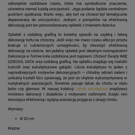
odświętnie ozdobione ciasto, które ma symboliczne znaczenie,
uświetnia niemal każdą uroczystość. Jego podanie będzie centralnym
punktem spotkania. Warto więc, aby tort na chrzest był tematycznie
dopasowany do uroczystości. Jednym z pomysłów na efektowną
dekorację jest ten personalizowany opłatek z imieniem dziecka.
Opłatek z ozdobną grafiką to świetny sposób na szybką i łatwą
dekorację tortu na chrzciny. Jeśli więc nie masz czasu albo po prostu
brakuje ci cukierniczych umiejętności, by stworzyć efektowną
dekorację na cieście, ten jadalny opłatek jest idealnym rozwiązaniem!
Dekoracja w formie koła ozdobiona jest napisem:
Chrzest Święty IMIĘ
DZIECKA, DATA
oraz ozdobną grafiką. Na opłatku znajduje się malutki
kościół oraz eukaliptusowe gałązki. Liście eukaliptusa to jeden z
najmodniejszych motywów dekoracyjnych — chłodny odcień zieleni i
unikalny kształt liści sprawiają, że jest on chętnie wykorzystywany w
rustykalnych aranżacjach. Świetnie pasuje także do chrztu w stylu
boho czy glamour. W naszej kolekcji
Liście eukaliptusa
znajdziesz
mnóstwo dekoracji i dodatków z motywami roślinnymi. Dzięki nim
stworzysz efektowną i spójną aranżację przyjęcia z okazji chrztu.
Wymiary:
Ø 20 cm
Ważne: