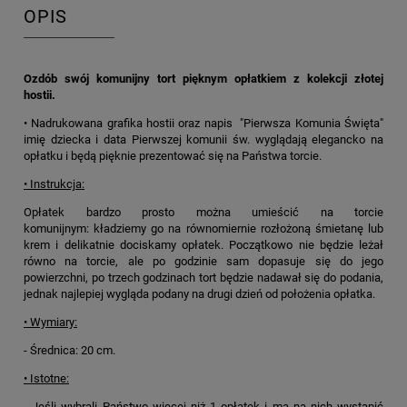
OPIS
Ozdób swój komunijny tort pięknym opłatkiem z kolekcji złotej
hostii.
• Nadrukowana grafika hostii oraz napis
"Pierwsza Komunia Święta"
imię dziecka i data Pierwszej komunii św. wyglądają elegancko na
opłatku i będą pięknie prezentować się na Państwa torcie.
• Instrukcja:
Opłatek bardzo prosto można umieścić na torcie
komunijnym: kładziemy go na równomiernie rozłożoną śmietanę lub
krem i delikatnie dociskamy opłatek. Początkowo nie będzie leżał
równo na torcie, ale po godzinie sam dopasuje się do jego
powierzchni, po trzech godzinach tort będzie nadawał się do podania,
jednak najlepiej wygląda podany na drugi dzień od położenia opłatka.
• Wymiary:
- Średnica: 20 cm.
• Istotne:
- Jeśli wybrali Państwo więcej niż 1 opłatek i ma na nich wystąpić