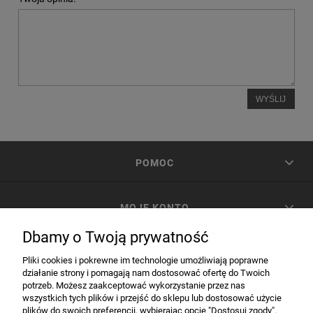
WYŚLIJ
POMOC
MOJE KONTO
Dbamy o Twoją prywatność
PŁATNOŚCI I DOSTAWA
Pliki cookies i pokrewne im technologie umożliwiają poprawne
działanie strony i pomagają nam dostosować ofertę do Twoich
potrzeb. Możesz zaakceptować wykorzystanie przez nas
INFORMACJE
wszystkich tych plików i przejść do sklepu lub dostosować użycie
plików do swoich preferencji, wybierając opcję "Dostosuj zgody".