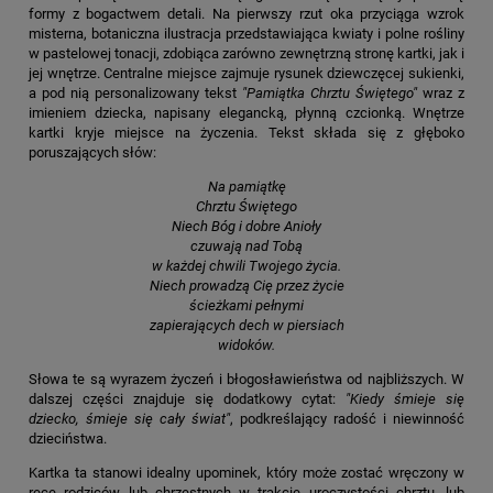
formy z bogactwem detali. Na pierwszy rzut oka przyciąga wzrok
misterna, botaniczna ilustracja przedstawiająca kwiaty i polne rośliny
w pastelowej tonacji, zdobiąca zarówno zewnętrzną stronę kartki, jak i
jej wnętrze. Centralne miejsce zajmuje rysunek dziewczęcej sukienki,
a pod nią personalizowany tekst
"Pamiątka Chrztu Świętego"
wraz z
imieniem dziecka, napisany elegancką, płynną czcionką. Wnętrze
kartki kryje miejsce na życzenia. Tekst składa się z głęboko
poruszających słów:
Na pamiątkę
Chrztu Świętego
Niech Bóg i dobre Anioły
czuwają nad Tobą
w każdej chwili Twojego życia.
Niech prowadzą Cię przez życie
ścieżkami pełnymi
zapierających dech w piersiach
widoków.
Słowa te są wyrazem życzeń i błogosławieństwa od najbliższych. W
dalszej części znajduje się dodatkowy cytat:
"Kiedy śmieje się
dziecko, śmieje się cały świat"
, podkreślający radość i niewinność
dzieciństwa.
Kartka ta stanowi idealny upominek, który może zostać wręczony w
ręce rodziców lub chrzestnych w trakcie uroczystości chrztu, lub