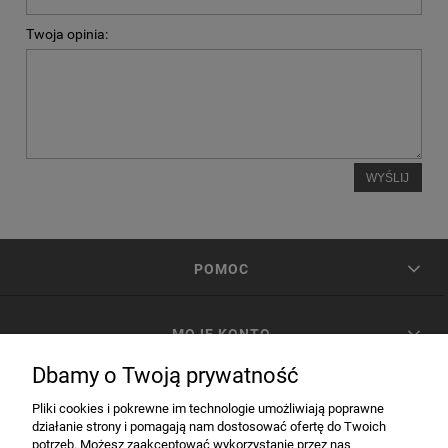
Twoja opinia:
WYŚLIJ
POMOC
MOJE KONTO
Dbamy o Twoją prywatność
PŁATNOŚCI I DOSTAWA
Pliki cookies i pokrewne im technologie umożliwiają poprawne
działanie strony i pomagają nam dostosować ofertę do Twoich
potrzeb. Możesz zaakceptować wykorzystanie przez nas