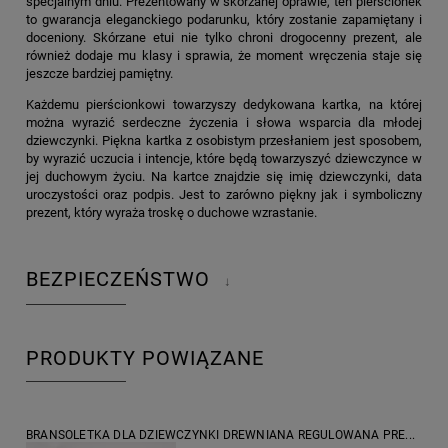
specjalnym dniu. Prezentowany w skórzanej oprawie, ten pierścionek
to gwarancja eleganckiego podarunku, który zostanie zapamiętany i
doceniony. Skórzane etui nie tylko chroni drogocenny prezent, ale
również dodaje mu klasy i sprawia, że moment wręczenia staje się
jeszcze bardziej pamiętny.
Każdemu pierścionkowi towarzyszy dedykowana kartka, na której
można wyrazić serdeczne życzenia i słowa wsparcia dla młodej
dziewczynki. Piękna kartka z osobistym przesłaniem jest sposobem,
by wyrazić uczucia i intencje, które będą towarzyszyć dziewczynce w
jej duchowym życiu. Na kartce znajdzie się imię dziewczynki, data
uroczystości oraz podpis. Jest to zarówno piękny jak i symboliczny
prezent, który wyraża troskę o duchowe wzrastanie.
BEZPIECZEŃSTWO
↓
PRODUKTY POWIĄZANE
BRANSOLETKA DLA DZIEWCZYNKI DREWNIANA REGULOWANA PRE...