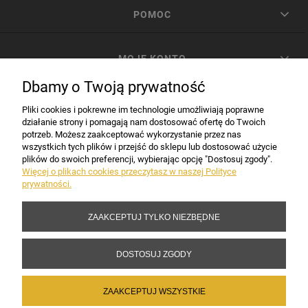
POMOC
MOJE KONTO
Dbamy o Twoją prywatność
PŁATNOŚCI I DOSTAWA
Pliki cookies i pokrewne im technologie umożliwiają poprawne
działanie strony i pomagają nam dostosować ofertę do Twoich
potrzeb. Możesz zaakceptować wykorzystanie przez nas
INFORMACJE
wszystkich tych plików i przejść do sklepu lub dostosować użycie
plików do swoich preferencji, wybierając opcję "Dostosuj zgody".
Więcej o plikach cookies przeczytasz w naszej Polityce
prywatności.
DANE FIRMY
ZAAKCEPTUJ TYLKO NIEZBĘDNE
Copyright 2017-2026 Sakramento.pl
DOSTOSUJ ZGODY
ZAAKCEPTUJ WSZYSTKIE