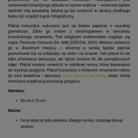
ustawienie komunijnego plakatu w rejonie wejścia — wówczas będzie
spełniał rolę powitalną. Można go też umieścić w okolicy słodkiego
barku lub urządzić kącik fotograficzny.
Plakat komunijny wykonany jest na białym papierze o wysokiej
gramaturze. Zdobi go motyw z chrystogramem w otoczeniu
koronkowego ornamentu. Pod religijnym emblematem znajduje się
napis:
Pierwsza Komunia Św. IMIĘ DZIECKA, DATA
. Możesz umieścić
go w dowolnym miejscu — włożony w ramkę będzie pięknie
prezentował się na sztaludze, na stole i na ścianie. Taki plakat to nie
tylko efektowna dekoracja, ale także świetne tło dla pamiątkowych
zdjęć. Plakat możesz umieścić w ozdobnej ramce, którą dopasujesz
do wystroju przyjęcia. Plakat komunijny z motywem ornamentu należy
do serii dodatków i dekoracji
Złota koronka exclusive
, dzięki której
stworzysz wyjątkową aranżację przyjęcia.
Wymiary:
50 cm x 70 cm
Ważne:
Cena dotyczy tylko plakatu, dlatego ramkę i sztalugę dokup
osobno.