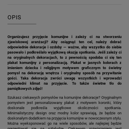
OPIS
Organizujesz przyjęcie komunijne i zależy ci na stworzeniu
zjawiskowej aranżacji? Aby osiągnąć ten cel, należy dobrać
odpowiednie dekoracje i ozdoby — ważne, aby wszystko do siebie
pasowało i podkreślało wyjątkową okazję spotkania. Jeśli zależy ci
na oryginalnych dekoracjach, to z pewnością spodoba ci się ten
plakat komunijny z personalizacją. Plakat w jasnych kolorach z
imieniem dziecka i religijnym motywem graficznym to świetny
pomysł na dekorację wnętrza i oryginalny sposób na przywitanie
gości. Taka dekoracja zwróci uwagę wszystkich i wprowadzi
odpowiedni klimat na przyjęcie. To także świetne tło do
pamiątkowych zdjęć!
Szukasz ciekawych pomysłów na komunijne dekoracje? Oryginalnym
pomysłem jest personalizowany plakat z motywem koronki, który
doskonale podkreśla wyjątkowe okoliczności spotkania.
Minimalistyczny design oraz modny kolor sprawiają, że będzie on
doskonałym dodatkiem na przyjęcia komunijne w nowoczesnym stylu.
Można wyeksponować go na wiele sposobów, ale najlepiej będzie
prezentował się na sztaludze. Ciekawym rozwiązaniem jest