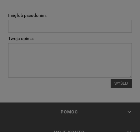
Imię lub pseudonim:
Twoja opinia:
WYŚLIJ
POMOC
MOJE KONTO