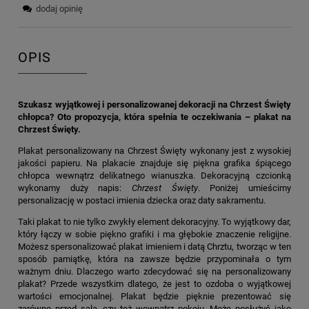
dodaj opinię
OPIS
Szukasz wyjątkowej i personalizowanej dekoracji na Chrzest Święty
chłopca? Oto propozycja, która spełnia te oczekiwania – plakat na
Chrzest Święty.
Plakat personalizowany na Chrzest Święty wykonany jest z wysokiej
jakości papieru. Na plakacie znajduje się piękna grafika śpiącego
chłopca wewnątrz delikatnego wianuszka. Dekoracyjną czcionką
wykonamy duży napis:
Chrzest Święty
. Poniżej umieścimy
personalizację w postaci imienia dziecka oraz daty sakramentu.
Taki plakat to nie tylko zwykły element dekoracyjny. To wyjątkowy dar,
który łączy w sobie piękno grafiki i ma głębokie znaczenie religijne.
Możesz spersonalizować plakat imieniem i datą Chrztu, tworząc w ten
sposób pamiątkę, która na zawsze będzie przypominała o tym
ważnym dniu. Dlaczego warto zdecydować się na personalizowany
plakat? Przede wszystkim dlatego, że jest to ozdoba o wyjątkowej
wartości emocjonalnej. Plakat będzie pięknie prezentować się
zarówno przed salą, czy też wewnątrz pokoju. Może posłużyć jako