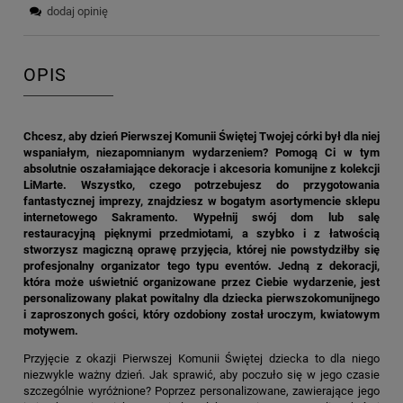
dodaj opinię
OPIS
Chcesz, aby dzień Pierwszej Komunii Świętej Twojej córki był dla niej
wspaniałym, niezapomnianym wydarzeniem? Pomogą Ci w tym
absolutnie oszałamiające dekoracje i akcesoria komunijne z kolekcji
LiMarte. Wszystko, czego potrzebujesz do przygotowania
fantastycznej imprezy, znajdziesz w bogatym asortymencie sklepu
internetowego Sakramento. Wypełnij swój dom lub salę
restauracyjną pięknymi przedmiotami, a szybko i z łatwością
stworzysz magiczną oprawę przyjęcia, której nie powstydziłby się
profesjonalny organizator tego typu eventów. Jedną z dekoracji,
która może uświetnić organizowane przez Ciebie wydarzenie, jest
personalizowany plakat powitalny dla dziecka pierwszokomunijnego
i zaproszonych gości, który ozdobiony został uroczym, kwiatowym
motywem.
Przyjęcie z okazji Pierwszej Komunii Świętej dziecka to dla niego
niezwykle ważny dzień. Jak sprawić, aby poczuło się w jego czasie
szczególnie wyróżnione? Poprzez personalizowane, zawierające jego