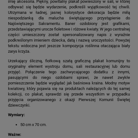
imię akcesoria. Piękny, powitalny plakat powieszony w sali, w której
odbywać się będzie wydarzenie, podkreśli wyjątkowość tej chwili.
Utrzymana w ładnej, jasnej kolorystyce dekoracja będzie miłą
niespodzianką dla malucha świętującego przystąpienie do
Najświętszego Sakramentu. Baner ozdobiony jest grafikami,
przedstawiającymi urocze fioletowe i różowe kwiaty. W jego centralnej
części umieszczony został spersonalizowany napis z wyraźnie
podkreślonym imieniem dziecka, datą i nazwą uroczystości. Powyżej
tekstu widoczna jest jeszcze kompozycja roślinna otaczająca biały
zarys krzyża.
Urzekający śliczną, fiołkową szatą graficzną plakat komunijny to
oryginalny element wystroju domu, sali restauracyjnej lub domu
przyjęć. Połączenie tego zachwycającego dodatku z innymi,
pasującymi do niego ozdobami sprawi, że nawet zwykłe
pomieszczenie będzie wyglądać jak baśniowa kraina. Modny motyw
kwiatowy, który pojawia się na produktach należących do tej samej
kolekcji, co plakat, sprawdzi się przede wszystkim w przypadku
przyjęcia organizowanego z okazji Pierwszej Komunii Świętej
dziewczynki.
Wymiary:
50 cm x 70 cm.
Ważne: