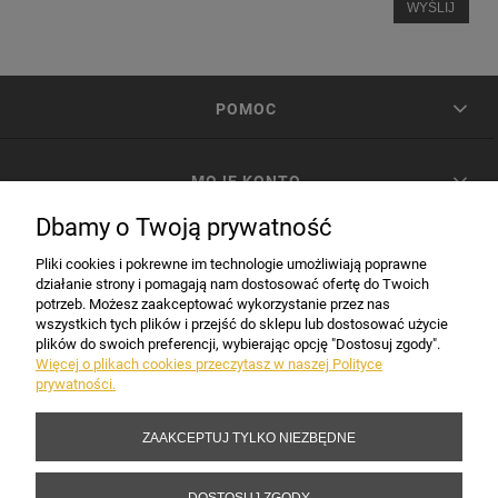
WYŚLIJ
POMOC
MOJE KONTO
Dbamy o Twoją prywatność
PŁATNOŚCI I DOSTAWA
Pliki cookies i pokrewne im technologie umożliwiają poprawne
działanie strony i pomagają nam dostosować ofertę do Twoich
potrzeb. Możesz zaakceptować wykorzystanie przez nas
INFORMACJE
wszystkich tych plików i przejść do sklepu lub dostosować użycie
plików do swoich preferencji, wybierając opcję "Dostosuj zgody".
Więcej o plikach cookies przeczytasz w naszej Polityce
prywatności.
DANE FIRMY
ZAAKCEPTUJ TYLKO NIEZBĘDNE
Copyright 2017-2026 Sakramento.pl
DOSTOSUJ ZGODY