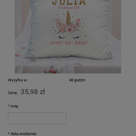
Wysyłka w:
48 godzin
35,98 zł
Cena:
*
imię:
*
data urodzenia: