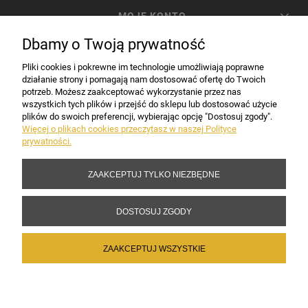
MOJE KONTO
Dbamy o Twoją prywatność
PŁATNOŚCI I DOSTAWA
Pliki cookies i pokrewne im technologie umożliwiają poprawne
działanie strony i pomagają nam dostosować ofertę do Twoich
potrzeb. Możesz zaakceptować wykorzystanie przez nas
INFORMACJE
wszystkich tych plików i przejść do sklepu lub dostosować użycie
plików do swoich preferencji, wybierając opcję "Dostosuj zgody".
Więcej o plikach cookies przeczytasz w naszej Polityce
prywatności.
DANE FIRMY
ZAAKCEPTUJ TYLKO NIEZBĘDNE
Copyright 2017-2026 Sakramento.pl
DOSTOSUJ ZGODY
ZAAKCEPTUJ WSZYSTKIE
POKAŻ PEŁNĄ WERSJĘ STRONY
Sklep internetowy Shoper Premium