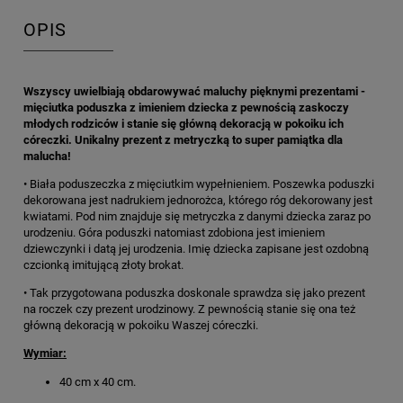
OPIS
Wszyscy uwielbiają obdarowywać maluchy pięknymi prezentami -
mięciutka poduszka z imieniem dziecka z pewnością zaskoczy
młodych rodziców i stanie się główną dekoracją w pokoiku ich
córeczki. Unikalny prezent z metryczką to super pamiątka dla
malucha!
• Biała poduszeczka z mięciutkim wypełnieniem. Poszewka poduszki
dekorowana jest nadrukiem jednorożca, którego róg dekorowany jest
kwiatami. Pod nim znajduje się metryczka z danymi dziecka zaraz po
urodzeniu. Góra poduszki natomiast zdobiona jest imieniem
dziewczynki i datą jej urodzenia. Imię dziecka zapisane jest ozdobną
czcionką imitującą złoty brokat.
• Tak przygotowana poduszka doskonale sprawdza się jako prezent
na roczek czy prezent urodzinowy. Z pewnością stanie się ona też
główną dekoracją w pokoiku Waszej córeczki.
Wymiar:
40 cm x 40 cm.