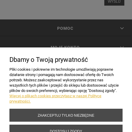
WYŚLIJ
POMOC
MOJE KONTO
Dbamy o Twoją prywatność
PŁATNOŚCI I DOSTAWA
Pliki cookies i pokrewne im technologie umożliwiają poprawne
działanie strony i pomagają nam dostosować ofertę do Twoich
potrzeb. Możesz zaakceptować wykorzystanie przez nas
INFORMACJE
wszystkich tych plików i przejść do sklepu lub dostosować użycie
plików do swoich preferencji, wybierając opcję "Dostosuj zgody".
Więcej o plikach cookies przeczytasz w naszej Polityce
prywatności.
DANE FIRMY
ZAAKCEPTUJ TYLKO NIEZBĘDNE
Copyright 2017-2026 Sakramento.pl
DOSTOSUJ ZGODY