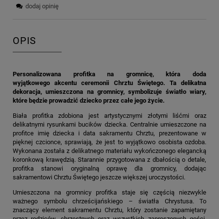
dodaj opinię
OPIS
Personalizowana profitka na gromnicę, która doda
wyjątkowego akcentu ceremonii Chrztu Świętego. Ta delikatna
dekoracja, umieszczona na gromnicy, symbolizuje światło wiary,
które będzie prowadzić dziecko przez całe jego życie.
Biała profitka zdobiona jest artystycznymi złotymi liśćmi oraz
delikatnymi rysunkami bucików dziecka. Centralnie umieszczone na
profitce imię dziecka i data sakramentu Chrztu, prezentowane w
pięknej czcionce, sprawiają, że jest to wyjątkowo osobista ozdoba.
Wykonana została z delikatnego materiału wykończonego elegancką
koronkową krawędzią. Starannie przygotowana z dbałością o detale,
profitka stanowi oryginalną oprawę dla gromnicy, dodając
sakramentowi Chrztu Świętego jeszcze większej uroczystości.
Umieszczona na gromnicy profitka staje się częścią niezwykle
ważnego symbolu chrześcijańskiego – światła Chrystusa. To
znaczący element sakramentu Chrztu, który zostanie zapamiętany
przez rodziców, chrzestnych oraz wszystkich zaproszonych gości.