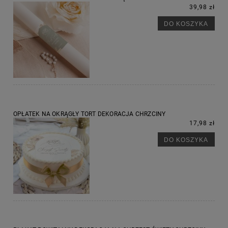
39,98 zł
DO KOSZYKA
OPŁATEK NA OKRĄGŁY TORT DEKORACJA CHRZCINY
17,98 zł
DO KOSZYKA