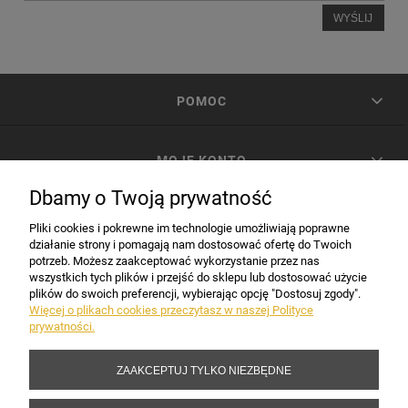
WYŚLIJ
POMOC
MOJE KONTO
Dbamy o Twoją prywatność
PŁATNOŚCI I DOSTAWA
Pliki cookies i pokrewne im technologie umożliwiają poprawne
działanie strony i pomagają nam dostosować ofertę do Twoich
potrzeb. Możesz zaakceptować wykorzystanie przez nas
INFORMACJE
wszystkich tych plików i przejść do sklepu lub dostosować użycie
plików do swoich preferencji, wybierając opcję "Dostosuj zgody".
Więcej o plikach cookies przeczytasz w naszej Polityce
prywatności.
DANE FIRMY
ZAAKCEPTUJ TYLKO NIEZBĘDNE
Copyright 2017-2026 Sakramento.pl