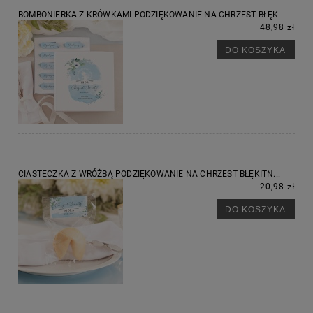
BOMBONIERKA Z KRÓWKAMI PODZIĘKOWANIE NA CHRZEST BŁĘK...
48,98 zł
DO KOSZYKA
CIASTECZKA Z WRÓŻBĄ PODZIĘKOWANIE NA CHRZEST BŁĘKITN...
20,98 zł
DO KOSZYKA