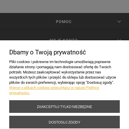
POMOC
MOJE KONTO
Dbamy o Twoją prywatność
PŁATNOŚCI I DOSTAWA
Pliki cookies i pokrewne im technologie umożliwiają poprawne
działanie strony i pomagają nam dostosować ofertę do Twoich
potrzeb. Możesz zaakceptować wykorzystanie przez nas
INFORMACJE
wszystkich tych plików i przejść do sklepu lub dostosować użycie
plików do swoich preferencji, wybierając opcję "Dostosuj zgody".
Więcej o plikach cookies przeczytasz w naszej Polityce
prywatności.
DANE FIRMY
ZAAKCEPTUJ TYLKO NIEZBĘDNE
Copyright 2017-2026 Sakramento.pl
DOSTOSUJ ZGODY