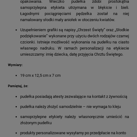
opakowania. Wieczko pudełka zdobi prostokątna
samoprzylepna etykieta utrzymana w błękicie i bieli.
Łagodnymi pociągnięciami pędzelka został na niej
namalowany słodki mały aniołek w otoczeniu kwiatów.
Uzupełnieniem grafiki są napisy „Chrzest Święty” oraz „Słodkie
podziękowanie” wykonane przy użyciu dwóch rodzajów czarnej
czcionki. Istnieje możliwość wykonania na pudełku na ciasto
własnego nadruku. W ramach personalizacji na etykiecie
umieszczamy: imię dziecka, datę przyjęcia Chrztu Świętego.
Wymiary:
19 cm x 12,5 cm x 7 cm
Pamiętaj, że:
pudełka posiadają atesty zezwalające na kontakt z żywnością
pudełka należy złożyć samodzielnie – nie wymaga to kleju
samoprzylepne etykiety należy własnoręcznie umieścić na
złożonym pudełku
produkty personalizowane wysyłamy po przedpłacie na konto