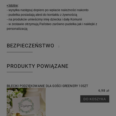
• Istotne
:
- wysyłka następuj dopiero po wpłacie należności nakonto
- pudełka posiadają atest do kontaktu z żywnością
- na produkcie umieścimy imię dziecka i datę Komunii
- w zestawie otrzymują Państwo zarówno pudełka jak i naklejki z
personalizacją
BEZPIECZEŃSTWO
↓
PRODUKTY POWIĄZANE
BILECIKI PODZIĘKOWANIE DLA GOŚCI GREENERY 10SZT
6,98 zł
DO KOSZYKA