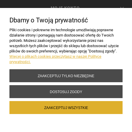
MOJE KONTO
Dbamy o Twoją prywatność
PŁATNOŚCI I DOSTAWA
Pliki cookies i pokrewne im technologie umożliwiają poprawne
działanie strony i pomagają nam dostosować ofertę do Twoich
potrzeb. Możesz zaakceptować wykorzystanie przez nas
INFORMACJE
wszystkich tych plików i przejść do sklepu lub dostosować użycie
plików do swoich preferencji, wybierając opcję "Dostosuj zgody".
Więcej o plikach cookies przeczytasz w naszej Polityce
prywatności.
DANE FIRMY
ZAAKCEPTUJ TYLKO NIEZBĘDNE
Copyright 2017-2026 Sakramento.pl
DOSTOSUJ ZGODY
ZAAKCEPTUJ WSZYSTKIE
POKAŻ PEŁNĄ WERSJĘ STRONY
Sklep internetowy Shoper Premium