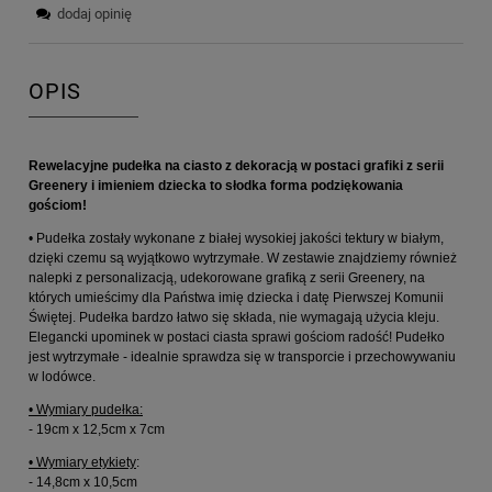
dodaj opinię
OPIS
Rewelacyjne pudełka na ciasto z dekoracją w postaci grafiki z serii
Greenery i imieniem dziecka to słodka forma podziękowania
gościom!
• Pudełka zostały wykonane z białej wysokiej jakości tektury w białym,
dzięki czemu są wyjątkowo wytrzymałe. W zestawie znajdziemy również
nalepki z personalizacją, udekorowane grafiką z serii Greenery, na
których umieścimy dla Państwa imię dziecka i datę Pierwszej Komunii
Świętej. Pudełka bardzo łatwo się składa, nie wymagają użycia kleju.
Elegancki upominek w postaci ciasta sprawi gościom radość! Pudełko
jest wytrzymałe - idealnie sprawdza się w transporcie i przechowywaniu
w lodówce.
• Wymiary pudełka:
- 19cm x 12,5cm x 7cm
• Wymiary etykiety
:
- 14,8cm x 10,5cm