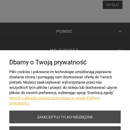
WYŚLIJ
POMOC
MOJE KONTO
Dbamy o Twoją prywatność
PŁATNOŚCI I DOSTAWA
Pliki cookies i pokrewne im technologie umożliwiają poprawne
działanie strony i pomagają nam dostosować ofertę do Twoich
potrzeb. Możesz zaakceptować wykorzystanie przez nas
INFORMACJE
wszystkich tych plików i przejść do sklepu lub dostosować użycie
plików do swoich preferencji, wybierając opcję "Dostosuj zgody".
Więcej o plikach cookies przeczytasz w naszej Polityce
prywatności.
DANE FIRMY
ZAAKCEPTUJ TYLKO NIEZBĘDNE
Copyright 2017-2026 Sakramento.pl