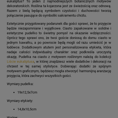
eukaliptus? To jeden z najmodniejszych botanicznych motywów
dekoratorskich. Roślina ta kojarzona jest ze świeżością oraz odnową.
Razem z bielą będącą symbolem czystości i duchowości tworzą
połączenie pasujące do symboliki sakramentu chrztu.
Estetycznie przygotowany
podarunek dla gości
sprawi, że to przyjęcie
będzie niezapomniane i wyjątkowe. Ciasto zapakowane w solidne i
estetyczne pudełko to świetny pomysł na okazanie wdzięczności.
Oprócz tego sprawi ono, że twoi goście doniosą do domu ciasto w
jednym kawałku, a po powrocie będą mogli od razu umieścić je w
lodówce. Dodatkowym atutem jest personalizowana etykieta, która
nadaje całości indywidualny charakter oraz podkreśla uroczystą
okazję.
Pudełka na ciasto z motywem roślinnym
należą do kolekcji
Liście eukaliptusa
, w której znajdziesz wiele dodatków i
dekoracji na
chrzest
w tej samej stylistyce. Dobierając dodatki ze spójnym
motywem graficznym, będziesz mogła stworzyć harmonijną aranżację
przyjęcia, która zachwyci wszystkich gości.
Wymiary pudełka:
19x12,5x7cm
Wymiary etykiety:
14,8x10,5cm
Ważne: