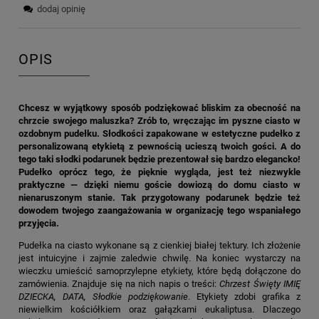
dodaj opinię
OPIS
Chcesz w wyjątkowy sposób podziękować bliskim za obecność na
chrzcie swojego maluszka? Zrób to, wręczając im pyszne ciasto w
ozdobnym pudełku. Słodkości zapakowane w estetyczne pudełko z
personalizowaną etykietą z pewnością ucieszą twoich gości. A do
tego taki słodki podarunek będzie prezentował się bardzo elegancko!
Pudełko oprócz tego, że pięknie wygląda, jest też niezwykle
praktyczne — dzięki niemu goście dowiozą do domu ciasto w
nienaruszonym stanie. Tak przygotowany podarunek będzie też
dowodem twojego zaangażowania w organizację tego wspaniałego
przyjęcia.
Pudełka na ciasto
wykonane są z cienkiej białej tektury. Ich złożenie
jest intuicyjne i zajmie zaledwie chwilę. Na koniec wystarczy na
wieczku umieścić samoprzylepne etykiety, które będą dołączone do
zamówienia. Znajduje się na nich napis o treści:
Chrzest Święty IMIĘ
DZIECKA, DATA, Słodkie podziękowanie
. Etykiety zdobi grafika z
niewielkim kościółkiem oraz gałązkami eukaliptusa. Dlaczego