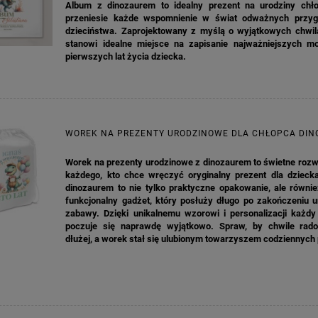
Album z dinozaurem to idealny prezent na urodziny chło
przeniesie każde wspomnienie w świat odważnych przyg
4,98 zł
4,30 zł
dzieciństwa. Zaprojektowany z myślą o wyjątkowych chwil
stanowi idealne miejsce na zapisanie najważniejszych 
na regularna:
6,98 zł
Cena regularna:
7,30 zł
pierwszych lat życia dziecka.
jniższa cena:
6,98 zł
Najniższa cena:
7,30 zł
DO KOSZYKA
DO KOSZYKA
WOREK NA PREZENTY URODZINOWE DLA CHŁOPCA DIN
Worek na prezenty urodzinowe z dinozaurem to świetne rozw
każdego, kto chce wręczyć oryginalny prezent dla dzieck
dinozaurem to nie tylko praktyczne opakowanie, ale równie
funkcjonalny gadżet, który posłuży długo po zakończeniu u
zabawy. Dzięki unikalnemu wzorowi i personalizacji każdy 
poczuje się naprawdę wyjątkowo. Spraw, by chwile rado
dłużej, a worek stał się ulubionym towarzyszem codziennych