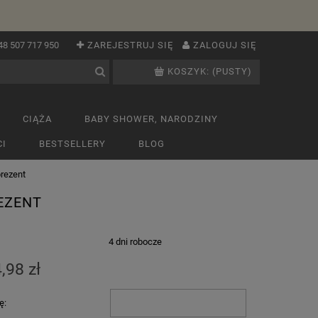
48 507 717 950
ZAREJESTRUJ SIĘ
ZALOGUJ SIĘ
KOSZYK:
(PUSTY)
CIĄŻA
BABY SHOWER, NARODZINY
I
BESTSELLERY
BLOG
rezent
EZENT
:
4 dni robocze
,98 zł
ę: