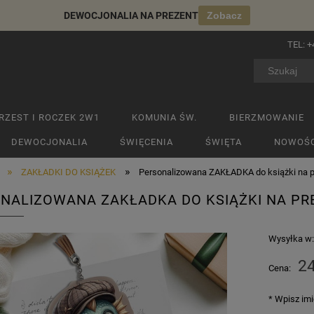
DEWOCJONALIA NA PREZENT
Zobacz
TEL:
+
RZEST I ROCZEK 2W1
KOMUNIA ŚW.
BIERZMOWANIE
DEWOCJONALIA
ŚWIĘCENIA
ŚWIĘTA
NOWOŚC
»
»
ZAKŁADKI DO KSIĄŻEK
Personalizowana ZAKŁADKA do książki na p
NALIZOWANA ZAKŁADKA DO KSIĄŻKI NA PR
Wysyłka w
24
Cena:
*
Wpisz imi