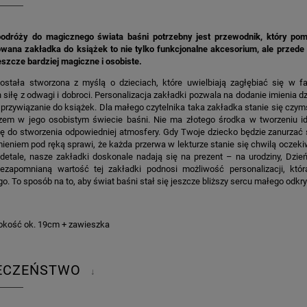
odróży do magicznego świata baśni potrzebny jest przewodnik, który pomo
owana zakładka do książek to nie tylko funkcjonalne akcesorium, ale przede
jeszcze bardziej magiczne i osobiste.
ostała stworzona z myślą o dzieciach, które uwielbiają zagłębiać się w 
 siłę z odwagi i dobroci. Personalizacja zakładki pozwala na dodanie imienia
 przywiązanie do książek. Dla małego czytelnika taka zakładka stanie się czymś
em w jego osobistym świecie baśni. Nie ma złotego środka w tworzeniu id
ię do stworzenia odpowiedniej atmosfery. Gdy Twoje dziecko będzie zanurzać s
eniem pod ręką sprawi, że każda przerwa w lekturze stanie się chwilą oczekiw
 detale, nasze zakładki doskonale nadają się na prezent – na urodziny, Dzi
iezapomnianą wartość tej zakładki podnosi możliwość personalizacji, któ
go. To sposób na to, aby świat baśni stał się jeszcze bliższy sercu małego odkr
kość ok. 19cm + zawieszka
IECZEŃSTWO
↓