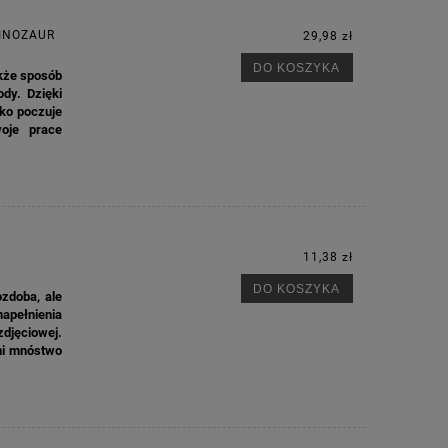
DINOZAUR
29,98 zł
DO KOSZYKA
akże sposób
dy. Dzięki
cko poczuje
oje prace
11,38 zł
DO KOSZYKA
ozdoba, ale
apełnienia
zdjęciowej.
ni mnóstwo