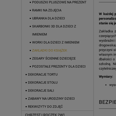
PODUSZKI PLUSZOWE NA PREZENT
RAMKI NA ZDJĘCIA
W każdej p
UBRANKA DLA DZIECI
personaliz
stanie się 
SKARBONKI 3D DLA DZIECI Z
Zakładka z
IMIENIEM
czerpiących
wyobraźni i
WORKI DLA DZIECI Z IMIENIEM
drogowskaz
przyczyni s
ZAKŁADKI DO KSIĄŻEK
własnym imi
ZEGARY ŚCIENNE DZIECIĘCE
dbałości o
szkolną. N
POZOSTAŁE PREZENTY DLA DZIECI
czytelnicze
DEKORACJE TORTU
Wymiary:
DEKORACJE STOŁU
wyso
DEKORACJE SALI
ZABAWY NA URODZINY DZIECI
BEZP
REKWIZYTY DO ZDJĘĆ
CHRZEST I ROCZEK 2W1