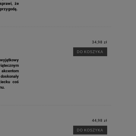
sprawi, że
 przygodą.
34,98 zł
DO KOSZYKA
 wyjątkowy
wiątecznym
m akcentom
o doskonały
iecku coś
mu.
44,98 zł
M
DO KOSZYKA