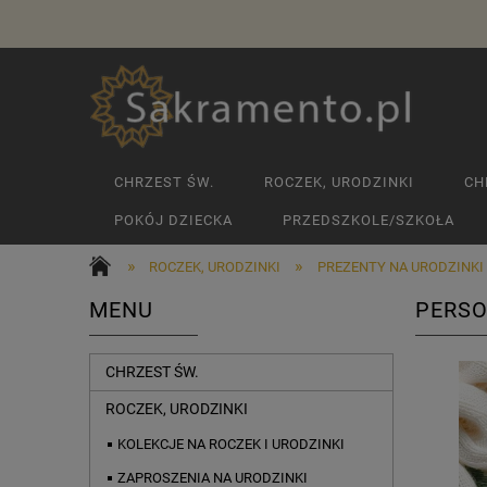
CHRZEST ŚW.
ROCZEK, URODZINKI
CH
POKÓJ DZIECKA
PRZEDSZKOLE/SZKOŁA
»
»
ROCZEK, URODZINKI
PREZENTY NA URODZINKI
MENU
PERSO
CHRZEST ŚW.
ROCZEK, URODZINKI
KOLEKCJE NA ROCZEK I URODZINKI
ZAPROSZENIA NA URODZINKI