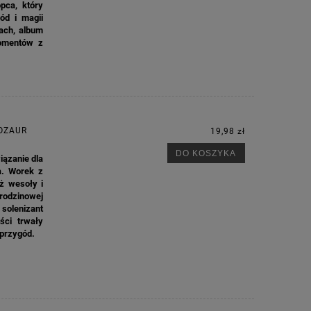
pca, który
ód i magii
ach, album
momentów z
OZAUR
19,98 zł
DO KOSZYKA
iązanie dla
a. Worek z
ż wesoły i
rodzinowej
solenizant
ści trwały
 przygód.