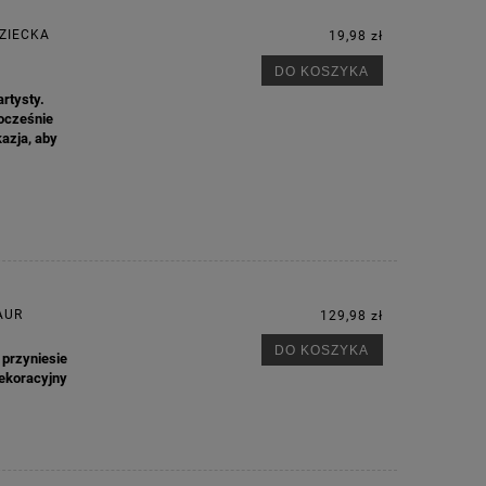
ZIECKA
19,98 zł
DO KOSZYKA
rtysty.
nocześnie
azja, aby
AUR
129,98 zł
DO KOSZYKA
przyniesie
ekoracyjny