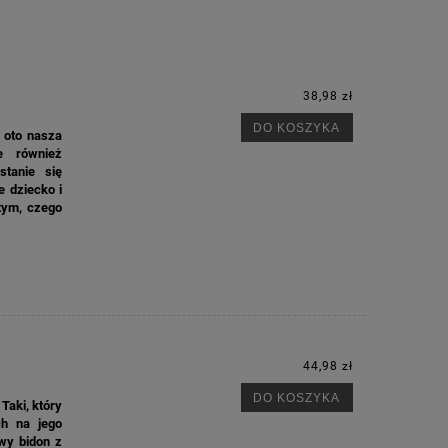
38,98 zł
DO KOSZYKA
 oto nasza
e również
stanie się
e dziecko i
tym, czego
44,98 zł
DO KOSZYKA
Taki, który
ch na jego
wy bidon z