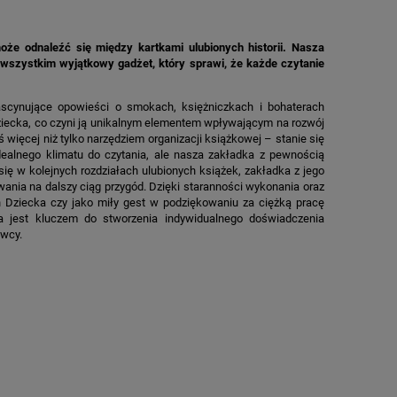
że odnaleźć się między kartkami ulubionych historii. Nasza
 wszystkim wyjątkowy gadżet, który sprawi, że każde czytanie
fascynujące opowieści o smokach, księżniczkach i bohaterach
 dziecka, co czyni ją unikalnym elementem wpływającym na rozwój
 więcej niż tylko narzędziem organizacji książkowej – stanie się
ealnego klimatu do czytania, ale nasza zakładka z pewnością
ię w kolejnych rozdziałach ulubionych książek, zakładka z jego
ania na dalszy ciąg przygód. Dzięki staranności wykonania oraz
eń Dziecka czy jako miły gest w podziękowaniu za ciężką pracę
ra jest kluczem do stworzenia indywidualnego doświadczenia
ywcy.