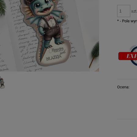
szt
*
- Pole w
Ocena: