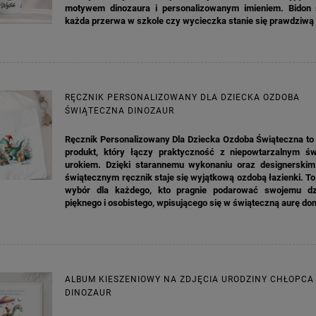
motywem dinozaura i personalizowanym imieniem. Bidon 
każda przerwa w szkole czy wycieczka stanie się prawdziwą
RĘCZNIK PERSONALIZOWANY DLA DZIECKA OZDOBA
ŚWIĄTECZNA DINOZAUR
Ręcznik Personalizowany Dla Dziecka Ozdoba Świąteczna to
produkt, który łączy praktyczność z niepowtarzalnym ś
urokiem. Dzięki starannemu wykonaniu oraz designerski
świątecznym ręcznik staje się wyjątkową ozdobą łazienki. T
wybór dla każdego, kto pragnie podarować swojemu dz
pięknego i osobistego, wpisującego się w świąteczną aurę do
ALBUM KIESZENIOWY NA ZDJĘCIA URODZINY CHŁOPCA
A KIELISZKI OKRĄGŁE WHITE
GIRLANDA BIAŁE PIÓRKA ZE ZŁOTE
DINOZAUR
DREAM 10SZT