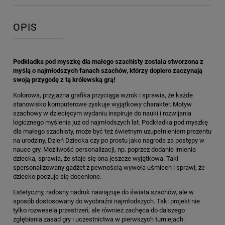
OPIS
Podkładka pod myszkę dla małego szachisty została stworzona z
myślą o najmłodszych fanach szachów, którzy dopiero zaczynają
swoją przygodę z tą królewską grą!
Kolorowa, przyjazna grafika przyciąga wzrok i sprawia, że każde
stanowisko komputerowe zyskuje wyjątkowy charakter. Motyw
szachowy w dziecięcym wydaniu inspiruje do nauki i rozwijania
logicznego myślenia już od najmłodszych lat. Podkładka pod myszkę
dla małego szachisty, może być też świetnym uzupełnieniem prezentu
na urodziny, Dzień Dziecka czy po prostu jako nagroda za postępy w
nauce gry. Możliwość personalizacji, np. poprzez dodanie imienia
dziecka, sprawia, że staje się ona jeszcze wyjątkowa. Taki
spersonalizowany gadżet z pewnością wywoła uśmiech i sprawi, że
dziecko poczuje się docenione.
Estetyczny, radosny nadruk nawiązuje do świata szachów, ale w
sposób dostosowany do wyobraźni najmłodszych. Taki projekt nie
tylko rozwesela przestrzeń, ale również zachęca do dalszego
zgłębiania zasad gry i uczestnictwa w pierwszych turniejach.