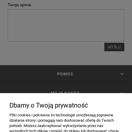
Twoja opinia:
WYŚLIJ
POMOC
MOJE KONTO
Dbamy o Twoją prywatność
PŁATNOŚCI I DOSTAWA
Pliki cookies i pokrewne im technologie umożliwiają poprawne
działanie strony i pomagają nam dostosować ofertę do Twoich
potrzeb. Możesz zaakceptować wykorzystanie przez nas
INFORMACJE
wszystkich tych plików i przejść do sklepu lub dostosować użycie