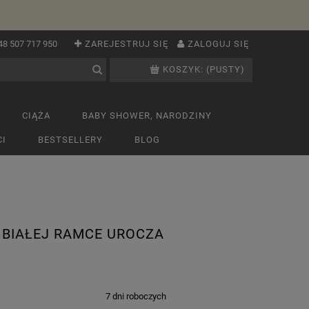
48 507 717 950
ZAREJESTRUJ SIĘ
ZALOGUJ SIĘ
KOSZYK:
(PUSTY)
CIĄŻA
BABY SHOWER, NARODZINY
I
BESTSELLERY
BLOG
BIAŁEJ RAMCE UROCZA
:
7 dni roboczych