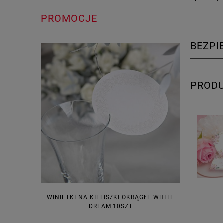
PROMOCJE
BEZP
PROD
WINIETKI NA KIELISZKI OKRĄGŁE WHITE
PUDEŁECZ
DREAM 10SZT
KOR