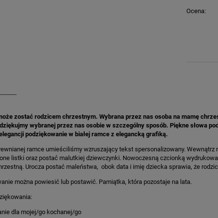
Ocena:
może zostać rodzicem chrzestnym. Wybrana przez nas osoba na mamę chrzestną
odziękujmy wybranej przez nas osobie w szczególny sposób. Piękne słowa pod
elegancji podziękowanie w białej ramce z elegancką grafiką.
drewnianej ramce umieściliśmy wzruszający tekst spersonalizowany. Wewnątrz ram
elone listki oraz postać malutkiej dziewczynki. Nowoczesną czcionką wydrukowa
zestną. Urocza postać maleństwa, obok data i imię dziecka sprawia, że rodzi
anie można powiesić lub postawić. Pamiątka, która pozostaje na lata.
ziękowania:
nie dla mojej/go kochanej/go