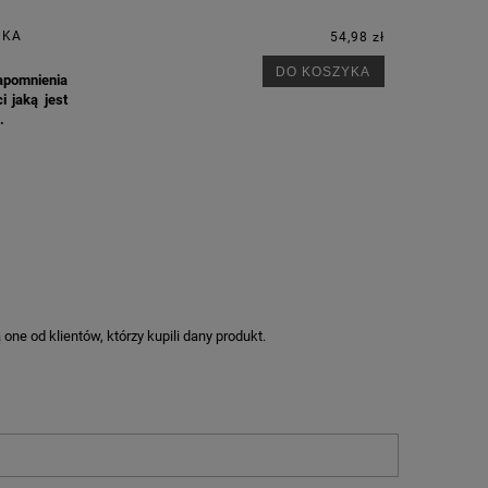
NKA
54,98 zł
DO KOSZYKA
apomnienia
i jaką jest
.
ne od klientów, którzy kupili dany produkt.