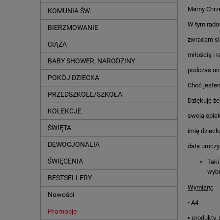
Mamy Chrze
KOMUNIA ŚW.
W tym rado
BIERZMOWANIE
zwracam się
CIĄŻA
miłością i 
BABY SHOWER, NARODZINY
podczas uro
POKÓJ DZIECKA
Choć jeste
PRZEDSZKOLE/SZKOŁA
Dziękuję że
KOLEKCJE
swoją opie
ŚWIĘTA
imię dzieck
DEWOCJONALIA
data uroczy
ŚWIĘCENIA
Taki
wybr
BESTSELLERY
Wymiary:
Nowości
• A4
Promocje
• produkty