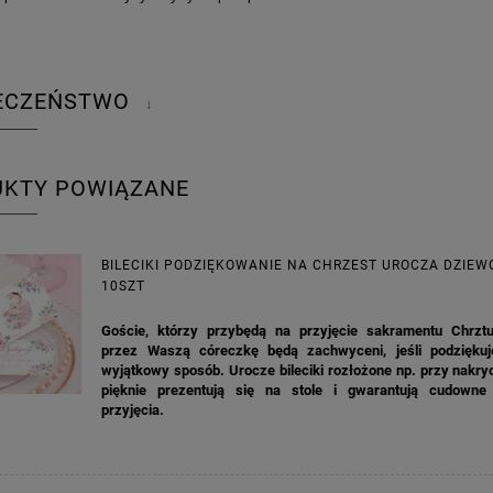
IECZEŃSTWO
↓
UKTY POWIĄZANE
BILECIKI PODZIĘKOWANIE NA CHRZEST UROCZA DZIE
10SZT
Goście, którzy przybędą na przyjęcie sakramentu Chrzt
przez Waszą córeczkę będą zachwyceni, jeśli podzięku
wyjątkowy sposób. Urocze bileciki rozłożone np. przy nakry
pięknie prezentują się na stole i gwarantują cudowne
przyjęcia.
KA PODZIĘKOWANIE ZŁOTA
GIRLANDA BIAŁE PIÓRKA ZE ZŁOTE
ONKA KWADRAT 10SZT