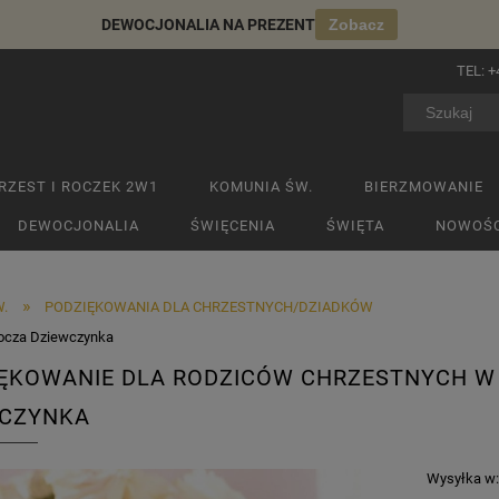
DEWOCJONALIA NA PREZENT
Zobacz
TEL:
+
RZEST I ROCZEK 2W1
KOMUNIA ŚW.
BIERZMOWANIE
DEWOCJONALIA
ŚWIĘCENIA
ŚWIĘTA
NOWOŚC
»
.
PODZIĘKOWANIA DLA CHRZESTNYCH/DZIADKÓW
rocza Dziewczynka
ĘKOWANIE DLA RODZICÓW CHRZESTNYCH W 
WCZYNKA
Wysyłka w