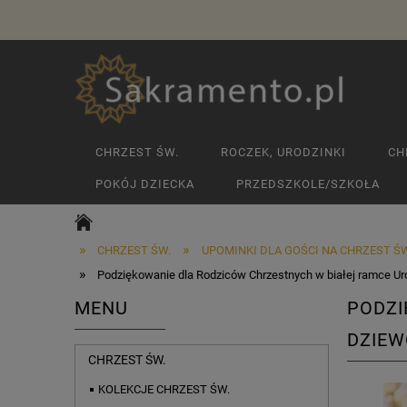
CHRZEST ŚW.
ROCZEK, URODZINKI
CH
POKÓJ DZIECKA
PRZEDSZKOLE/SZKOŁA
»
»
CHRZEST ŚW.
UPOMINKI DLA GOŚCI NA CHRZEST ŚW
»
Podziękowanie dla Rodziców Chrzestnych w białej ramce U
MENU
PODZI
DZIE
CHRZEST ŚW.
KOLEKCJE CHRZEST ŚW.