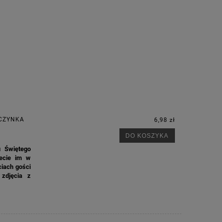
WCZYNKA
6,98 zł
DO KOSZYKA
u Świętego
jecie im w
ciach gości
 zdjęcia z
M