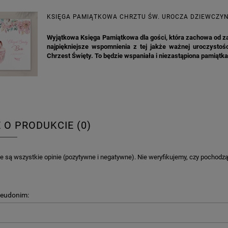
6,98 zł
4,30 zł
KSIĘGA PAMIĄTKOWA CHRZTU ŚW. UROCZA DZIEWCZY
na regularna:
9,98 zł
Cena regularna:
7,30 zł
Wyjątkowa Księga Pamiątkowa dla gości, która zachowa od z
jniższa cena:
3,00 zł
Najniższa cena:
7,30 zł
najpiękniejsze wspomnienia z tej jakże ważnej uroczystośc
Chrzest Święty. To będzie wspaniała i niezastąpiona pamiątka
DO KOSZYKA
DO KOSZYKA
E O PRODUKCIE (0)
 są wszystkie opinie (pozytywne i negatywne). Nie weryfikujemy, czy pochodzą o
seudonim: