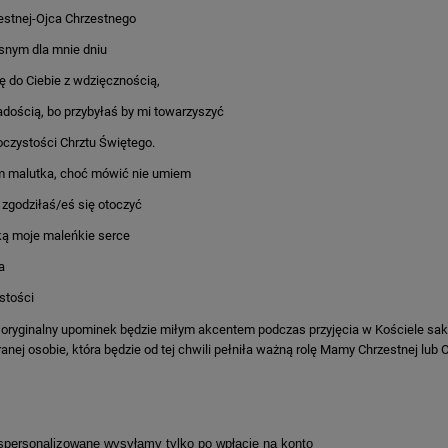
stnej-Ojca Chrzestnego
snym dla mnie dniu
 do Ciebie z wdzięcznością,
radością, bo przybyłaś by mi towarzyszyć
czystości Chrztu Świętego.
m malutka, choć mówić nie umiem
 zgodziłaś/eś się otoczyć
ką moje maleńkie serce
a
stości
 oryginalny upominek będzie miłym akcentem podczas przyjęcia w Kościele sa
anej osobie, która będzie od tej chwili pełniła ważną rolę Mamy Chrzestnej lub
 spersonalizowane wysyłamy tylko po wpłacie na konto