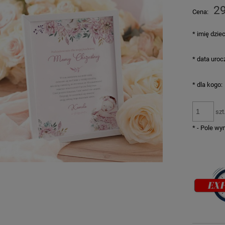
29
Cena:
*
imię dzie
*
data uroc
*
dla kogo:
szt
*
- Pole w