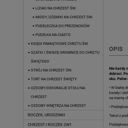
LIZAKI NA CHRZEST ŚW.
MIODY, DŻEMIKI NA CHRZEST ŚW.
PUDEŁECZKA DO PREZENCIKÓW
PUDEŁKA NA CIASTO
KSIĘGI PAMIĄTKOWE CHRZTU ŚW.
OPIS
SZATKI I ŚWIECE GROMNICE DO CHRZTU
ŚWIĘTEGO
Nie każdy 
STRÓJ NA CHRZEST ŚW.
dobroci. P
oku. Pełne 
TORT NA CHRZEST ŚWIĘTY
• W białej 
OZDOBY/DEKORACJE STOŁU NA
kwiaty i zi
CHRZEST
na mamę chr
OZDOBY WNĘTRZA NA CHRZEST
• Podziękow
ROCZEK, URODZINKI
Tekst z pod
Podziękowa
CHRZEST I ROCZEK 2W1