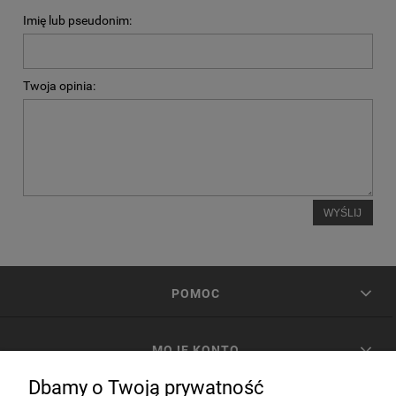
Imię lub pseudonim:
Twoja opinia:
WYŚLIJ
POMOC
MOJE KONTO
Dbamy o Twoją prywatność