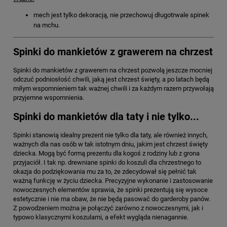
mech jest tylko dekoracją, nie przechowuj długotrwale spinek
na mchu.
Spinki do mankietów z grawerem na chrzest
Spinki do mankietów z grawerem na chrzest pozwolą jeszcze mocniej
odczuć podniosłość chwili, jaką jest chrzest święty, a po latach będą
miłym wspomnieniem tak ważnej chwili i za każdym razem przywołają
przyjemne wspomnienia.
Spinki do mankietów dla taty i nie tylko...
Spinki stanowią idealny prezent nie tylko dla taty, ale również innych,
ważnych dla nas osób w tak istotnym dniu, jakim jest chrzest święty
dziecka. Mogą być formą prezentu dla kogoś z rodziny lub z grona
przyjaciół. I tak np. drewniane spinki do koszuli dla chrzestnego to
okazja do podziękowania mu za to, że zdecydował się pełnić tak
ważną funkcję w życiu dziecka. Precyzyjne wykonanie i zastosowanie
nowoczesnych elementów sprawia, że spinki prezentują się wysoce
estetycznie i nie ma obaw, że nie będą pasować do garderoby panów.
Z powodzeniem można je połączyć zarówno z nowoczesnymi, jak i
typowo klasycznymi koszulami, a efekt wygląda nienagannie.