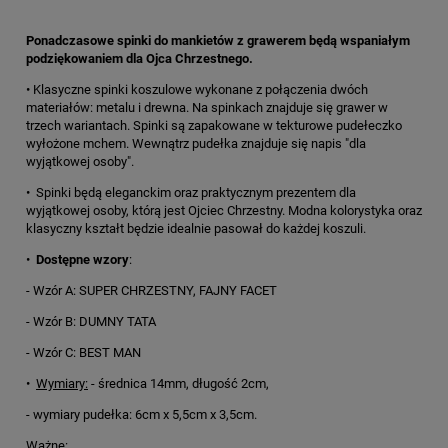
Ponadczasowe spinki do mankietów z grawerem będą wspaniałym
podziękowaniem dla Ojca Chrzestnego.
•
Klasyczne spinki koszulowe wykonane z połączenia dwóch
materiałów: metalu i drewna. Na spinkach znajduje się grawer w
trzech wariantach. Spinki są zapakowane w tekturowe pudełeczko
wyłożone mchem. Wewnątrz pudełka znajduje się napis "dla
wyjątkowej osoby".
•
Spinki będą eleganckim oraz praktycznym prezentem dla
wyjątkowej osoby, którą jest Ojciec Chrzestny. Modna kolorystyka oraz
klasyczny kształt będzie idealnie pasował do każdej koszuli.
•
Dostępne wzory
:
- Wzór A: SUPER CHRZESTNY, FAJNY FACET
- Wzór B: DUMNY TATA
- Wzór C: BEST MAN
•
Wymiary:
- średnica 14mm, długość 2cm,
- wymiary pudełka: 6cm x 5,5cm x 3,5cm.
Ważne: