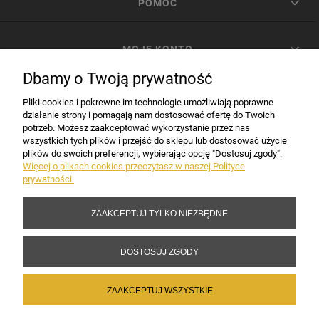
POMOC
MOJE KONTO
Dbamy o Twoją prywatność
PŁATNOŚCI I DOSTAWA
Pliki cookies i pokrewne im technologie umożliwiają poprawne
działanie strony i pomagają nam dostosować ofertę do Twoich
potrzeb. Możesz zaakceptować wykorzystanie przez nas
INFORMACJE
wszystkich tych plików i przejść do sklepu lub dostosować użycie
plików do swoich preferencji, wybierając opcję "Dostosuj zgody".
Więcej o plikach cookies przeczytasz w naszej Polityce
prywatności.
DANE FIRMY
ZAAKCEPTUJ TYLKO NIEZBĘDNE
Copyright 2017-2026 Sakramento.pl
DOSTOSUJ ZGODY
ZAAKCEPTUJ WSZYSTKIE
POKAŻ PEŁNĄ WERSJĘ STRONY