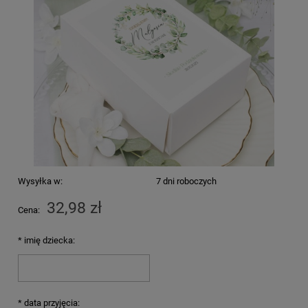
Wysyłka w:
7 dni roboczych
32,98 zł
Cena:
*
imię dziecka:
*
data przyjęcia: