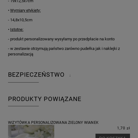
- 19x12,5x7cm
•
Wymiary etykiety:
- 14,8x10,5cm
•
Istotne:
- produkt personalizowany wysyłamy po przedpłacie na konto
- w zestawie otrzymują państwo zarówno pudełka jak i naklejki z
personalizacją
BEZPIECZEŃSTWO
↓
PRODUKTY POWIĄZANE
WIZYTÓWKA PERSONALIZOWANA ZIELONY WIANEK
1,70 zł