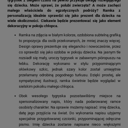
tygrysek z biegiem czasu na pewno przykuje uwagę rozwijającego
się dziecka. Może sprawi, że polubi zwierzęta? A może zachęci
małego właściciela do egzotycznych podróży? Ramka z
personalizacją idealnie sprawdzi się jako prezent dla dziecka na
wiele okoliczności. Ciekawie będzie prezentować się jako element
dekoracyjny w pokoju chłopca.
Ramka na zdjęcia w białym kolorze, ozdobiona subtelną grafiką
to propozycja dla osób przekonanych, że mniej znaczy więcej.
Design oprawy prezentuje się elegancko i nowocześnie, przez
co sprawdzi się jako ozdoba w pokoju dziecka. Na jasnym tle
rozsiadł się mały, uroczy tygrysek w zabawnym pióropuszu na
łebku. Dekorację wykonano w stylu przypominającym
ołówkowy szkic, jednak szary kolor został umiejętnie
przełamany odrobiną pogodnego turkusu. Dzięki prostej, ale
sympatycznej ilustracji, ramka świetnie będzie wyglądać w
sielskim pokoiku małego chłopca.
Obok wesołego tygryska pozostawiliśmy miejsce na
spersonalizowany napis, który nada podarowanej ramce
osobisty charakter. Na oprawie możemy napisać: imię dziecka,
datę jego przyjścia na świat. Do wykonania napisu użyjemy
specjalnie przygotowanej czcionki, przypominającej odręczne
pismo. Imię dziecka zostanie napisane nieco większymi