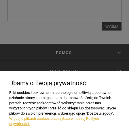
WYŚLIJ
POMOC
MOJE KONTO
Dbamy o Twoją prywatność
PŁATNOŚCI I DOSTAWA
Pliki cookies i pokrewne im technologie umożliwiają poprawne
działanie strony i pomagają nam dostosować ofertę do Twoich
potrzeb. Możesz zaakceptować wykorzystanie przez nas
INFORMACJE
wszystkich tych plików i przejść do sklepu lub dostosować użycie
plików do swoich preferencji, wybierając opcję "Dostosuj zgody".
Więcej o plikach cookies przeczytasz w naszej Polityce
prywatności.
DANE FIRMY