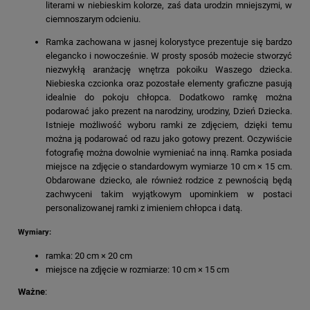
literami w niebieskim kolorze, zaś data urodzin mniejszymi, w
ciemnoszarym odcieniu.
Ramka zachowana w jasnej kolorystyce prezentuje się bardzo
elegancko i nowocześnie. W prosty sposób możecie stworzyć
niezwykłą aranżację wnętrza pokoiku Waszego dziecka.
Niebieska czcionka oraz pozostałe elementy graficzne pasują
idealnie do pokoju chłopca. Dodatkowo ramkę można
podarować jako prezent na narodziny, urodziny, Dzień Dziecka.
Istnieje możliwość wyboru ramki ze zdjęciem, dzięki temu
można ją podarować od razu jako gotowy prezent. Oczywiście
fotografię można dowolnie wymieniać na inną. Ramka posiada
miejsce na zdjęcie o standardowym wymiarze 10 cm × 15 cm.
Obdarowane dziecko, ale również rodzice z pewnością będą
zachwyceni takim wyjątkowym upominkiem w postaci
personalizowanej ramki z imieniem chłopca i datą.
Wymiary:
ramka: 20 cm × 20 cm
miejsce na zdjęcie w rozmiarze: 10 cm × 15 cm
Ważne
: