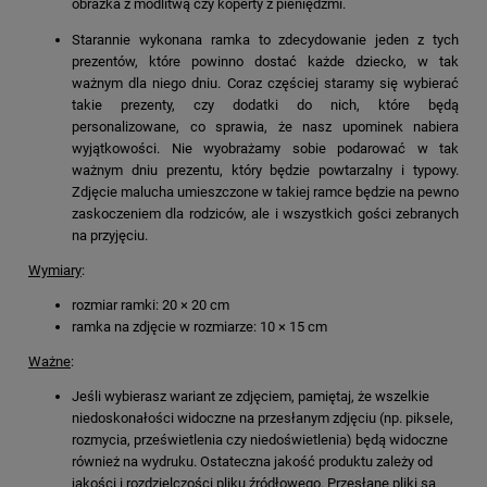
obrazka z modlitwą czy koperty z pieniędzmi.
Starannie wykonana ramka to zdecydowanie jeden z tych
prezentów, które powinno dostać każde dziecko, w tak
ważnym dla niego dniu. Coraz częściej staramy się wybierać
takie prezenty, czy dodatki do nich, które będą
personalizowane, co sprawia, że nasz upominek nabiera
wyjątkowości. Nie wyobrażamy sobie podarować w tak
ważnym dniu prezentu, który będzie powtarzalny i typowy.
Zdjęcie malucha umieszczone w takiej ramce będzie na pewno
zaskoczeniem dla rodziców, ale i wszystkich gości zebranych
na przyjęciu.
Wymiary
:
rozmiar ramki: 20 × 20 cm
ramka na zdjęcie w rozmiarze: 10 × 15 cm
Ważne
:
Jeśli wybierasz wariant ze zdjęciem, pamiętaj, że wszelkie
niedoskonałości widoczne na przesłanym zdjęciu (np. piksele,
rozmycia, prześwietlenia czy niedoświetlenia) będą widoczne
również na wydruku. Ostateczna jakość produktu zależy od
jakości i rozdzielczości pliku źródłowego. Przesłane pliki są