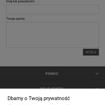
Imię lub pseudonim:
Twoja opinia:
WYŚLIJ
POMOC
MOJE KONTO
Dbamy o Twoją prywatność
PŁATNOŚCI I DOSTAWA