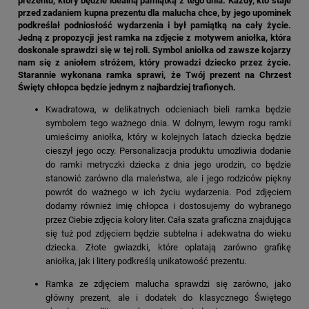
prezentu, który będzie idealną pamiątką z tego dnia. Każdy, kto staje
przed zadaniem kupna prezentu dla malucha chce, by jego upominek
podkreślał podniosłość wydarzenia i był pamiątką na cały życie.
Jedną z propozycji jest ramka na zdjęcie z motywem aniołka, która
doskonale sprawdzi się w tej roli. Symbol aniołka od zawsze kojarzy
nam się z aniołem stróżem, który prowadzi dziecko przez życie.
Starannie wykonana ramka sprawi, że Twój prezent na Chrzest
Święty chłopca będzie jednym z najbardziej trafionych.
Kwadratowa, w delikatnych odcieniach bieli ramka będzie
symbolem tego ważnego dnia. W dolnym, lewym rogu ramki
umieścimy aniołka, który w kolejnych latach dziecka będzie
cieszył jego oczy. Personalizacja produktu umożliwia dodanie
do ramki metryczki dziecka z dnia jego urodzin, co będzie
stanowić zarówno dla maleństwa, ale i jego rodziców piękny
powrót do ważnego w ich życiu wydarzenia. Pod zdjęciem
dodamy również imię chłopca i dostosujemy do wybranego
przez Ciebie zdjęcia kolory liter. Cała szata graficzna znajdująca
się tuż pod zdjęciem będzie subtelna i adekwatna do wieku
dziecka. Złote gwiazdki, które oplatają zarówno grafikę
aniołka, jak i litery podkreślą unikatowość prezentu.
Ramka ze zdjęciem malucha sprawdzi się zarówno, jako
główny prezent, ale i dodatek do klasycznego Świętego