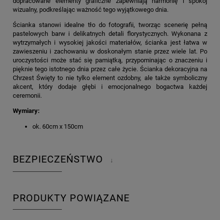
dopracowane elementy graficzne zapewniają harmonię i spokój
wizualny, podkreślając ważność tego wyjątkowego dnia.
Ścianka stanowi idealne tło do fotografii, tworząc scenerię pełną
pastelowych barw i delikatnych detali florystycznych. Wykonana z
wytrzymałych i wysokiej jakości materiałów, ścianka jest łatwa w
zawieszeniu i zachowaniu w doskonałym stanie przez wiele lat. Po
uroczystości może stać się pamiątką, przypominając o znaczeniu i
pięknie tego istotnego dnia przez całe życie. Ścianka dekoracyjna na
Chrzest Święty to nie tylko element ozdobny, ale także symboliczny
akcent, który dodaje głębi i emocjonalnego bogactwa każdej
ceremonii.
Wymiary:
ok. 60cm x 150cm
BEZPIECZEŃSTWO
↓
PRODUKTY POWIĄZANE