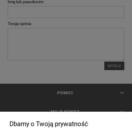
Imię lub pseudonim:
Twoja opinia:
WYŚLIJ
POMOC
MOJE KONTO
Dbamy o Twoją prywatność
PŁATNOŚCI I DOSTAWA