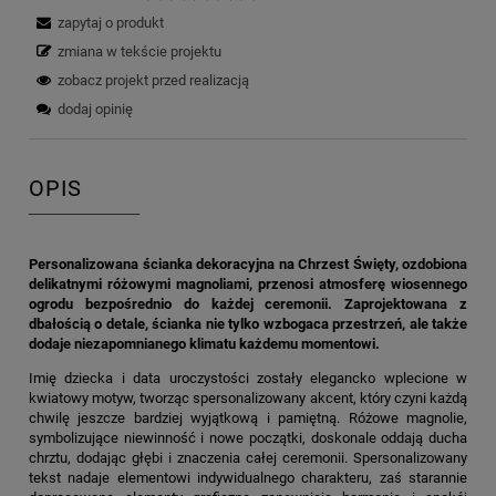
zapytaj o produkt
zmiana w tekście projektu
zobacz projekt przed realizacją
dodaj opinię
OPIS
Personalizowana ścianka dekoracyjna na Chrzest Święty, ozdobiona
delikatnymi różowymi magnoliami, przenosi atmosferę wiosennego
ogrodu bezpośrednio do każdej ceremonii. Zaprojektowana z
dbałością o detale, ścianka nie tylko wzbogaca przestrzeń, ale także
dodaje niezapomnianego klimatu każdemu momentowi.
Imię dziecka i data uroczystości zostały elegancko wplecione w
kwiatowy motyw, tworząc spersonalizowany akcent, który czyni każdą
chwilę jeszcze bardziej wyjątkową i pamiętną. Różowe magnolie,
symbolizujące niewinność i nowe początki, doskonale oddają ducha
chrztu, dodając głębi i znaczenia całej ceremonii. Spersonalizowany
tekst nadaje elementowi indywidualnego charakteru, zaś starannie