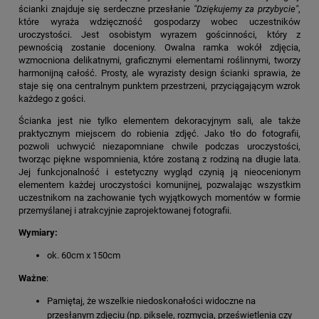
ścianki znajduje się serdeczne przesłanie
"Dziękujemy za przybycie"
,
które wyraża wdzięczność gospodarzy wobec uczestników
uroczystości. Jest osobistym wyrazem gościnności, który z
pewnością zostanie doceniony. Owalna ramka wokół zdjęcia,
wzmocniona delikatnymi, graficznymi elementami roślinnymi, tworzy
harmonijną całość. Prosty, ale wyrazisty design ścianki sprawia, że
staje się ona centralnym punktem przestrzeni, przyciągającym wzrok
każdego z gości.
Ścianka jest nie tylko elementem dekoracyjnym sali, ale także
praktycznym miejscem do robienia zdjęć. Jako tło do fotografii,
pozwoli uchwycić niezapomniane chwile podczas uroczystości,
tworząc piękne wspomnienia, które zostaną z rodziną na długie lata.
Jej funkcjonalność i estetyczny wygląd czynią ją nieocenionym
elementem każdej uroczystości komunijnej, pozwalając wszystkim
uczestnikom na zachowanie tych wyjątkowych momentów w formie
przemyślanej i atrakcyjnie zaprojektowanej fotografii.
Wymiary:
ok. 60cm x 150cm
Ważne
:
Pamiętaj, że wszelkie niedoskonałości widoczne na
przesłanym zdjęciu (np. piksele, rozmycia, prześwietlenia czy