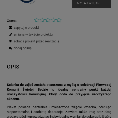
CZYTAJ WIĘCEJ
Ocena:
zapytaj o produkt
zmiana w tekście projektu
zobacz projekt przed realizacją
dodaj opinię
OPIS
Ścianka do zdjęć została stworzona z myślą o celebracji Pierwszej
Komunii Świętej. Będzie to idealny centralny punkt każdej
uroczystości komunijnej, który doda do przyjęcia uroczystego
akcentu.
Plakat posiada centralnie umieszczone zdjęcie dziecka, oferując
niepowtarzalną i osobistą dekorację. Zawiera także imię oraz datę
uroczystości, wprowadzając indywidualny wymiar do dekoracji. U góry