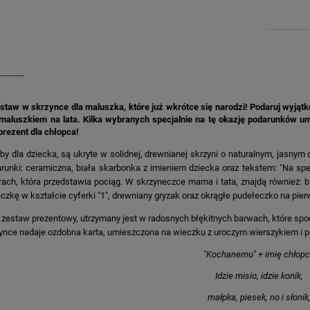
staw w skrzynce dla maluszka, które już wkrótce się narodzi! Podaruj wyjątk
 maluszkiem na lata. Kilka wybranych specjalnie na tę okazję podarunków um
rezent dla chłopca!
by dla dziecka, są ukryte w solidnej, drewnianej skrzyni o naturalnym, jasn
runki: ceramiczna, biała skarbonka z imieniem dziecka oraz tekstem: "Na sp
rach, która przedstawia pociąg. W skrzyneczce mama i tata, znajdą również: bi
czkę w kształcie cyferki "1", drewniany gryzak oraz okrągłe pudełeczko na pie
 zestaw prezentowy, utrzymany jest w radosnych błękitnych barwach, które sp
ynce nadaje ozdobna karta, umieszczona na wieczku z uroczym wierszykiem i p
"Kochanemu" + imię chłop
Idzie misio, idzie konik,
małpka, piesek, no i słonik