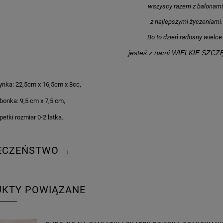
wszyscy razem z balonami
z najlepszymi życzeniami.
Bo to dzień radosny wielce 
jesteś z nami WIELKIE SZCZ
ynka:
22,5cm x 16,5cm x 8cc,
bonka: 9,5 cm x 7,5 cm,
petki rozmiar 0-2 latka.
KA PODZIĘKOWANIE ZŁOTA
GIRLANDA BIAŁE PIÓRKA ZE ZŁOTE
IECZEŃSTWO
↓
ONKA KWADRAT 10SZT
6,98 zł
4,30 zł
UKTY POWIĄZANE
na regularna:
9,98 zł
Cena regularna:
7,30 zł
jniższa cena:
3,00 zł
Najniższa cena:
7,30 zł