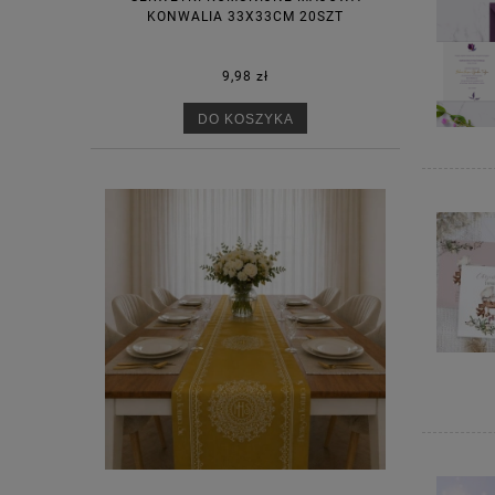
KONWALIA 33X33CM 20SZT
9,98 zł
DO KOSZYKA