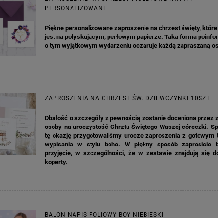
PERSONALIZOWANE
Piękne personalizowane zaproszenie na chrzest święty, któr
jest na połyskującym, perłowym papierze. Taka forma poinf
o tym wyjątkowym wydarzeniu oczaruje każdą zapraszaną o
ZAPROSZENIA NA CHRZEST ŚW. DZIEWCZYNKI 10SZT
Dbałość o szczegóły z pewnością zostanie doceniona przez 
osoby na uroczystość Chrztu Świętego Waszej córeczki. Spe
tę okazję przygotowaliśmy urocze zaproszenia z gotowym 
wypisania w stylu boho. W piękny sposób zaprosicie b
przyjęcie, w szczególności, że w zestawie znajdują się 
koperty.
BALON NAPIS FOLIOWY BOY NIEBIESKI