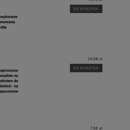
DO KOSZYKA
e wykonane
ormowania
sobę
24,98 zł
DO KOSZYKA
zaproszone
cjalnie na
tekstem do
liskich na
dopasowane
7,98 zł