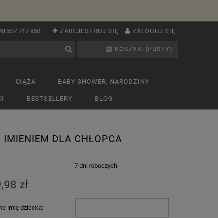
48 507 717 950
ZAREJESTRUJ SIĘ
ZALOGUJ SIĘ
KOSZYK:
(PUSTY)
CIĄŻA
BABY SHOWER, NARODZINY
I
BESTSELLERY
BLOG
 IMIENIEM DLA CHŁOPCA
:
7 dni roboczych
,98 zł
e imię dziecka: