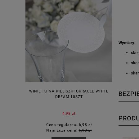
Wymiary:
skrz
skar
skar
WINIETKI NA KIELISZKI OKRĄGŁE WHITE
PUDEŁECZ
BEZP
DREAM 10SZT
KOR
4,98 zł
PROD
Cena regularna:
6,98 zł
Ce
Najniższa cena:
6,98 zł
Na