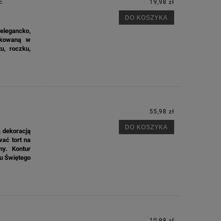
E
19,98 zł
DO KOSZYKA
elegancko,
pakowaną w
u, roczku,
.
55,98 zł
DO KOSZYKA
ą dekoracją
wać tort na
ny. Kontur
u Świętego
10,98 zł