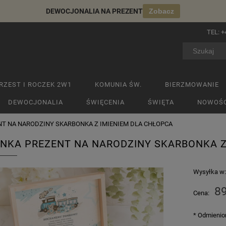
DEWOCJONALIA NA PREZENT
Zobacz
TEL:
+
RZEST I ROCZEK 2W1
KOMUNIA ŚW.
BIERZMOWANIE
DEWOCJONALIA
ŚWIĘCENIA
ŚWIĘTA
NOWOŚC
T NA NARODZINY SKARBONKA Z IMIENIEM DLA CHŁOPCA
NKA PREZENT NA NARODZINY SKARBONKA Z
Wysyłka w
89
Cena:
*
Odmienion