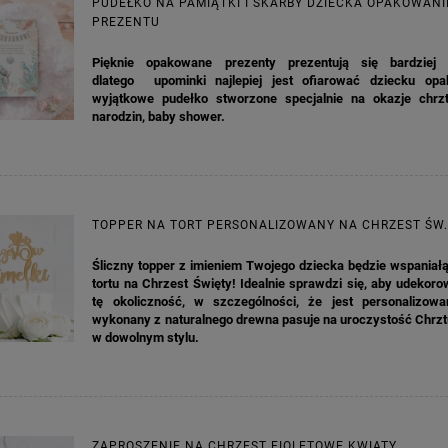
PUDEŁKO NA PAMIĄTKI I SKARBY DZIECKA OPAKOWANI
DO KOSZYKA
DO KOSZYKA
PREZENTU
Pięknie opakowane prezenty prezentują się bardziej 
dlatego upominki najlepiej jest ofiarować dziecku o
wyjątkowe pudełko stworzone specjalnie na okazje chrzt
narodzin, baby shower.
TOPPER NA TORT PERSONALIZOWANY NA CHRZEST ŚW
Śliczny topper z imieniem Twojego dziecka będzie wspaniał
tortu na Chrzest Święty! Idealnie sprawdzi się, aby udekoro
tę okoliczność, w szczególności, że jest personalizowa
wykonany z naturalnego drewna pasuje na uroczystość Chrzt
w dowolnym stylu.
ZAPROSZENIE NA CHRZEST FIOLETOWE KWIATY