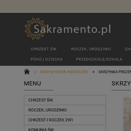
CHRZEST ŚW.
ROCZEK, URODZINKI
CH
POKÓJ DZIECKA
PRZEDSZKOLE/SZKOŁA
»
»
BABY SHOWER, NARODZINY
SKRZYNKA PREZEN
MENU
SKRZY
CHRZEST ŚW.
ROCZEK, URODZINKI
CHRZEST I ROCZEK 2W1
KOMUNIA ŚW.