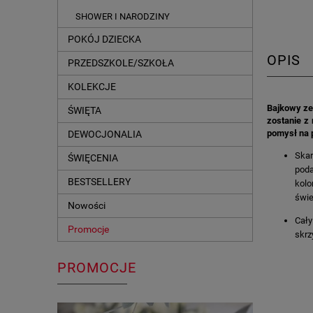
SHOWER I NARODZINY
POKÓJ DZIECKA
OPIS
PRZEDSZKOLE/SZKOŁA
KOLEKCJE
Bajkowy ze
ŚWIĘTA
zostanie z
pomysł na p
DEWOCJONALIA
Skar
ŚWIĘCENIA
poda
BESTSELLERY
kolo
świe
Nowości
Cały
Promocje
skrz
PROMOCJE