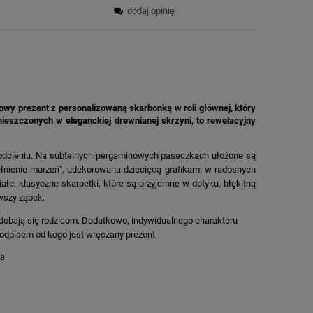
dodaj opinię
owy prezent z personalizowaną skarbonką w roli głównej, który
ieszczonych w eleganckiej drewnianej skrzyni, to rewelacyjny
ym odcieniu. Na subtelnych pergaminowych paseczkach ułożone są
ełnienie marzeń", udekorowana dziecięcą grafikami w radosnych
ałe, klasyczne skarpetki, które są przyjemne w dotyku, błękitną
rwszy ząbek.
odobają się rodzicom. Dodatkowo, indywidualnego charakteru
odpisem od kogo jest wręczany prezent:
ca
,