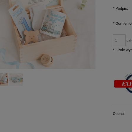
*
Podpis:
*
Odmienion
szt
*
- Pole w
Ocena: