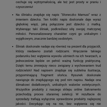
cechuje się wytrzymałością, ale też jest prosty w praniu i
czyszczeniu!
Na śliniaku znajduje się napis "Słoneczko Mamusi" wraz z
imieniem dziecka. Ten krótki napis doskonale daje wyraz
głębokiej więzi, jaką połączone jest dziecko z matką.
Wybierając taki śliniak, podkreślasz siłę swojej matczynej
miłości. Personalizowany charakter czyni go unikalnym i
wyjątkowym, znacznie bardziej osobistym.
Śliniak doskonale nadaje się również na prezent dla przyjaciół,
którzy niedawno zostali rodzicami. Wręczenie takiego
podarunku bez wątpienia wywoła uśmiech na ich twarzach, a
jednocześnie będzie on pełnić ważną funkcję praktyczną.
Dzięki temu zmniejszy nieco związany z wychowaniem trud
rodzicielski! Nad napisem znajduje się subtelna ilustracja,
przypominającą fragment słońca. Rysunek doskonale
nawiązuje do znajdującego się pod nim napisu. Nadaje ona
ślimakowi dodatkowych, unikalnych walorów estetycznych.
Wszystkie produkty z naszego sklepu online Sakramento
przechodzą proces starannej selekcji. W rezultacie do
sprzedaży trafiają wyłącznie sprawdzone produkty najlepszej
jakości. Decydując się na nie, bez wątpienia się nie