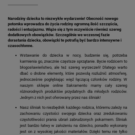
Narodziny dziecka to niezwykłe wydarzenie! Obecność nowego
potomka wprowadza do życia rodziny ogromną ilość szczęścia,
radości i entuzjazmu. Wiąże się z tym oczywiście również szereg
dodatkowych obowiązków. Szczególnie we wczesnej fazie
dorastania dziecka, obowiązki te potrafią być bardzo intensywne i
czasochłonne.
Wstawanie do dziecka w nocy, budzenie się, potrzeba
karmienia go, znacznie częstsze sprzątanie. Bycie rodzicem to
błogosławieństwo, ale też szereg wyrzeczeń! Dlatego warto
dbać o drobne elementy, które pozwolą rozluźnić atmosferę,
jednocześnie pogłębiając więź łączącą członków rodziny. W
naszym sklepie online Sakramento mamy cały szereg
różnorodnych produktów przydatnych dla młodych rodziców.
Jednym z nich jest oferowany przez nas śliniak!
Nasz śliniak to niezbędnik każdego rodzica, któremu zależy na
zachowaniu czystości swojego dziecka oraz zredukowaniu
częstotliwości prania ubrań zabrudzonych pokarmem. Śliniak
jest bardzo łatwy w założeniu na dziecko, ponadto wykonany
jest on z wysokiej jakości materiałów. Dzięki temu nie tylko