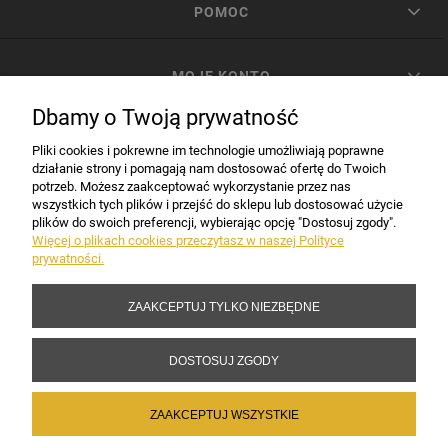
POMOC
MOJE KONTO
Dbamy o Twoją prywatność
PŁATNOŚCI I DOSTAWA
Pliki cookies i pokrewne im technologie umożliwiają poprawne
działanie strony i pomagają nam dostosować ofertę do Twoich
potrzeb. Możesz zaakceptować wykorzystanie przez nas
INFORMACJE
wszystkich tych plików i przejść do sklepu lub dostosować użycie
plików do swoich preferencji, wybierając opcję "Dostosuj zgody".
Więcej o plikach cookies przeczytasz w naszej Polityce
prywatności.
DANE FIRMY
ZAAKCEPTUJ TYLKO NIEZBĘDNE
Copyright 2017-2026 Sakramento.pl
DOSTOSUJ ZGODY
ZAAKCEPTUJ WSZYSTKIE
POKAŻ PEŁNĄ WERSJĘ STRONY