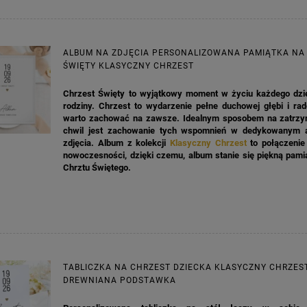
na regularna:
9,98 zł
Cena regularna:
7,30 zł
jniższa cena:
3,00 zł
Najniższa cena:
7,30 zł
ALBUM NA ZDJĘCIA PERSONALIZOWANA PAMIĄTKA NA
DO KOSZYKA
DO KOSZYKA
ŚWIĘTY KLASYCZNY CHRZEST
Chrzest Święty to wyjątkowy moment w życiu każdego dzie
rodziny. Chrzest to wydarzenie pełne duchowej głębi i rad
warto zachować na zawsze. Idealnym sposobem na zatrzy
chwil jest zachowanie tych wspomnień w dedykowanym 
zdjęcia. Album z kolekcji
Klasyczny Chrzest
to połączenie 
nowoczesności, dzięki czemu, album stanie się piękną pami
Chrztu Świętego.
TABLICZKA NA CHRZEST DZIECKA KLASYCZNY CHRZES
DREWNIANA PODSTAWKA