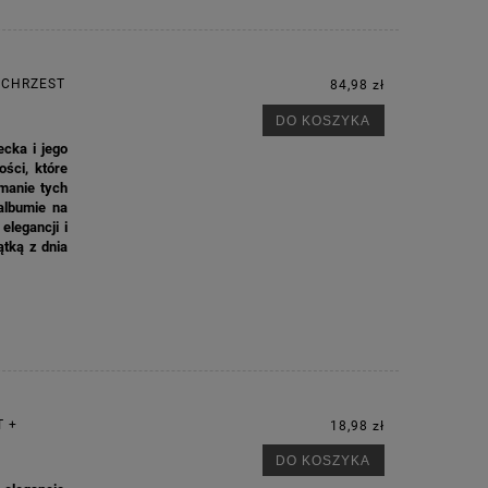
 CHRZEST
84,98 zł
DO KOSZYKA
cka i jego
ości, które
manie tych
albumie na
elegancji i
ątką z dnia
T +
18,98 zł
DO KOSZYKA