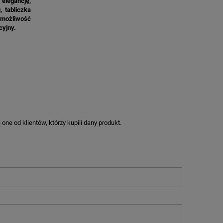
legancję,
, tabliczka
i możliwość
cyjny.
ne od klientów, którzy kupili dany produkt.