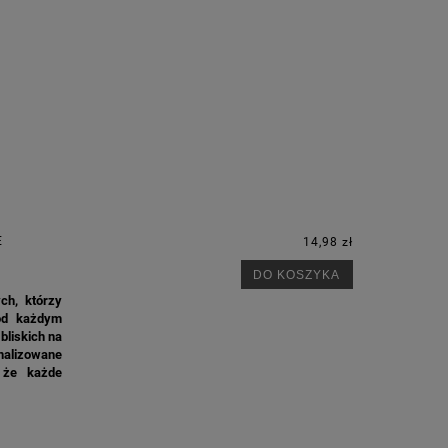
E
14,98 zł
DO KOSZYKA
ch, którzy
pod każdym
bliskich na
nalizowane
 że każde