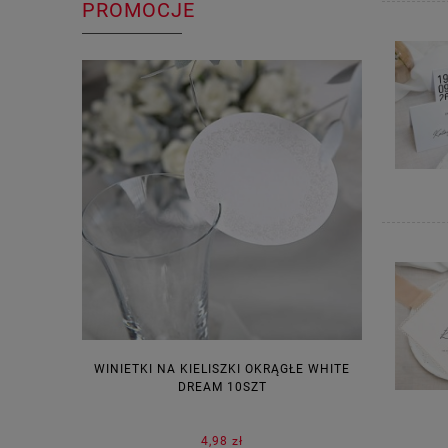
PROMOCJE
WINIETKI NA KIELISZKI OKRĄGŁE WHITE
PUDEŁECZ
DREAM 10SZT
KOR
4,98 zł