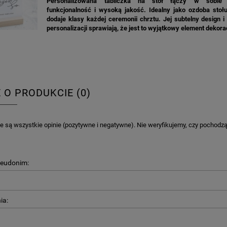
Personalizowana tabliczka na stół łączy w sobie e
funkcjonalność i wysoką jakość. Idealny jako ozdoba stołu
dodaje klasy każdej ceremonii chrztu. Jej subtelny design 
personalizacji sprawiają, że jest to wyjątkowy element dekora
E O PRODUKCIE (0)
 są wszystkie opinie (pozytywne i negatywne). Nie weryfikujemy, czy pochodzą o
seudonim:
ia: