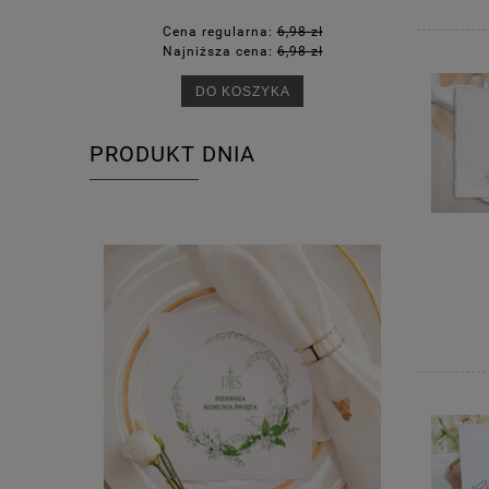
Cena regularna:
6,98 zł
Ce
Najniższa cena:
6,98 zł
Na
DO KOSZYKA
PRODUKT DNIA