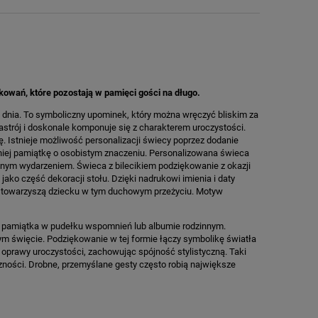
kowań, które pozostają w pamięci gości na długo.
 dnia. To symboliczny upominek, który można wręczyć bliskim za
astrój i doskonale komponuje się z charakterem uroczystości.
. Istnieje możliwość personalizacji świecy poprzez dodanie
 z niej pamiątkę o osobistym znaczeniu. Personalizowana świeca
żnym wydarzeniem. Świeca z bilecikiem podziękowanie z okazji
ako część dekoracji stołu. Dzięki nadrukowi imienia i daty
rzy towarzyszą dziecku w tym duchowym przeżyciu. Motyw
o pamiątka w pudełku wspomnień lub albumie rodzinnym.
m święcie. Podziękowanie w tej formie łączy symbolikę światła
oprawy uroczystości, zachowując spójność stylistyczną. Taki
zności. Drobne, przemyślane gesty często robią największe