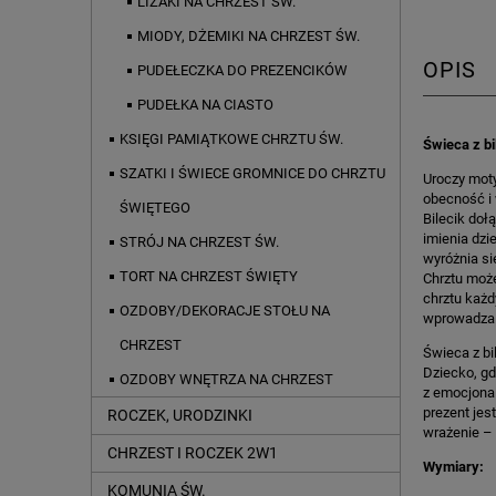
LIZAKI NA CHRZEST ŚW.
MIODY, DŻEMIKI NA CHRZEST ŚW.
OPIS
PUDEŁECZKA DO PREZENCIKÓW
PUDEŁKA NA CIASTO
KSIĘGI PAMIĄTKOWE CHRZTU ŚW.
Świeca z bi
SZATKI I ŚWIECE GROMNICE DO CHRZTU
Uroczy moty
obecność i 
ŚWIĘTEGO
Bilecik doł
imienia dzi
STRÓJ NA CHRZEST ŚW.
wyróżnia si
TORT NA CHRZEST ŚWIĘTY
Chrztu może
chrztu każd
OZDOBY/DEKORACJE STOŁU NA
wprowadza p
CHRZEST
Świeca z b
Dziecko, gd
OZDOBY WNĘTRZA NA CHRZEST
z emocjonal
prezent jes
ROCZEK, URODZINKI
wrażenie – 
CHRZEST I ROCZEK 2W1
Wymiary:
KOMUNIA ŚW.