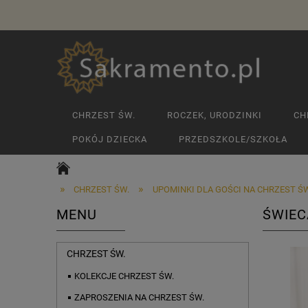
CHRZEST ŚW.
ROCZEK, URODZINKI
CH
POKÓJ DZIECKA
PRZEDSZKOLE/SZKOŁA
»
»
CHRZEST ŚW.
UPOMINKI DLA GOŚCI NA CHRZEST ŚW
MENU
ŚWIEC
CHRZEST ŚW.
KOLEKCJE CHRZEST ŚW.
ZAPROSZENIA NA CHRZEST ŚW.