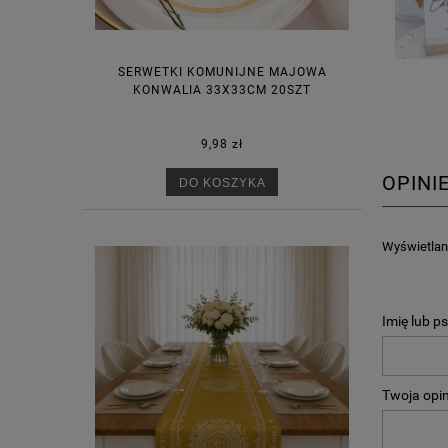
SERWETKI KOMUNIJNE MAJOWA
KONWALIA 33X33CM 20SZT
9,98 zł
OPINI
DO KOSZYKA
Wyświetlane
Imię lub p
Twoja opin