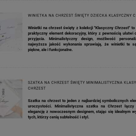
WINIETKA NA CHRZEST ŚWIĘTY DZIECKA KLASYCZNY 
Winietki na chrzest święty z kolekcji "Klasyczny Chrzest" to 
praktyczny element dekoracyjny, który z pewnością ułatwi 
przyjęcia. Minimalistyczny design, możliwość personali
najwyższa jakość wykonania sprawiają, że winietki te są
piękne, ale i funkcjonalne.
SZATKA NA CHRZEST ŚWIĘTY MINIMALISTYCZNA KLAS
CHRZEST
Szatka na chrzest to jeden z najbardziej symbolicznych el
uroczystości. Minimalistyczna szatka na Chrzest łączy
elegancję z nowoczesnym designem, stając się idealnym w
KA PODZIĘKOWANIE ZŁOTA
GIRLANDA BIAŁE PIÓRKA ZE ZŁOTE
tych, którzy cenią subtelność i styl.
ONKA KWADRAT 10SZT
6,98 zł
4,30 zł