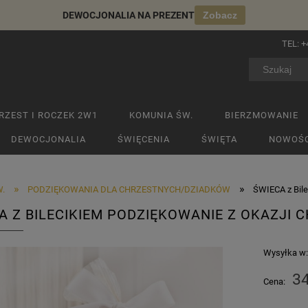
DEWOCJONALIA NA PREZENT
Zobacz
TEL:
+
RZEST I ROCZEK 2W1
KOMUNIA ŚW.
BIERZMOWANIE
DEWOCJONALIA
ŚWIĘCENIA
ŚWIĘTA
NOWOŚC
»
»
.
PODZIĘKOWANIA DLA CHRZESTNYCH/DZIADKÓW
ŚWIECA z Bile
A Z BILECIKIEM PODZIĘKOWANIE Z OKAZJI
Wysyłka w
34
Cena: