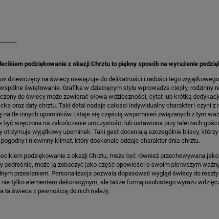
lecikiem podziękowanie z okazji Chrztu to piękny sposób na wyrażenie podzię
w dziewczęcy na świecy nawiązuje do delikatności i radości tego wyjątkowego
wspólne świętowanie. Grafika w dziecięcym stylu wprowadza ciepły, rodzinny n
ączony do świecy może zawierać słowa wdzięczności, cytat lub krótką dedykację
ecka oraz daty chrztu. Taki detal nadaje całości indywidualny charakter i czyni
ę na tle innych upominków i staje się częścią wspomnień związanych z tym wa
 być wręczona na zakończenie uroczystości lub ustawiona przy talerzach gości j
y otrzymuje wyjątkowy upominek. Taki gest doceniają szczególnie bliscy, któ
ogodny i niewinny klimat, który doskonale oddaje charakter dnia chrztu.
ilecikiem podziękowanie z okazji Chrztu, może być również przechowywana jak
y podrośnie, może ją zobaczyć jako część opowieści o swoim pierwszym ważny
nym przesłaniem. Personalizacja pozwala dopasować wygląd świecy do reszty 
t nie tylko elementem dekoracyjnym, ale także formą osobistego wyrazu wdzięc
a ta świeca z pewnością do nich należy.