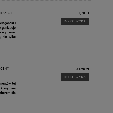
CHRZEST
1,70 zł
DO KOSZYKA
elegancki i
organizację
zacji oraz
 nie tylko
YCZNY
34,98 zł
DO KOSZYKA
ementów tej
 klasyczną
yborem dla
M