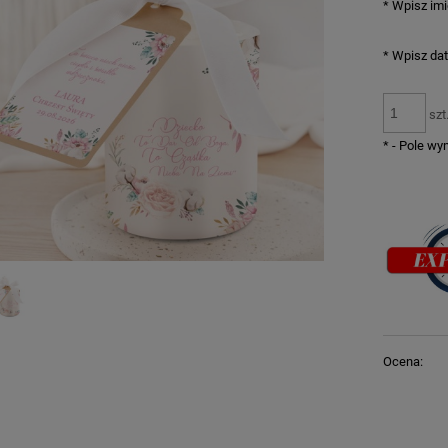
*
Wpisz imi
*
Wpisz dat
szt
*
- Pole w
Ocena: