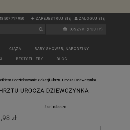
48 507 717 950
ZAREJESTRUJ SIĘ
ZALOGUJ SIĘ
KOSZYK:
(PUSTY)
CIĄŻA
BABY SHOWER, NARODZINY
I
BESTSELLERY
BLOG
cikiem Podziękowanie z okazji Chrztu Urocza Dziewczynka
 CHRZTU UROCZA DZIEWCZYNKA
:
4 dni robocze
,98 zł